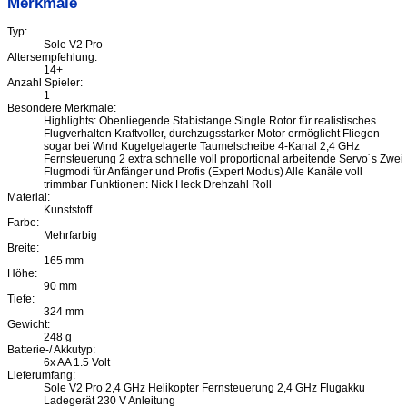
Merkmale
Typ:
Sole V2 Pro
Altersempfehlung:
14+
Anzahl Spieler:
1
Besondere Merkmale:
Highlights: Obenliegende Stabistange Single Rotor für realistisches
Flugverhalten Kraftvoller, durchzugsstarker Motor ermöglicht Fliegen
sogar bei Wind Kugelgelagerte Taumelscheibe 4-Kanal 2,4 GHz
Fernsteuerung 2 extra schnelle voll proportional arbeitende Servo´s Zwei
Flugmodi für Anfänger und Profis (Expert Modus) Alle Kanäle voll
trimmbar Funktionen: Nick Heck Drehzahl Roll
Material:
Kunststoff
Farbe:
Mehrfarbig
Breite:
165 mm
Höhe:
90 mm
Tiefe:
324 mm
Gewicht:
248 g
Batterie-/ Akkutyp:
6x AA 1.5 Volt
Lieferumfang:
Sole V2 Pro 2,4 GHz Helikopter Fernsteuerung 2,4 GHz Flugakku
Ladegerät 230 V Anleitung