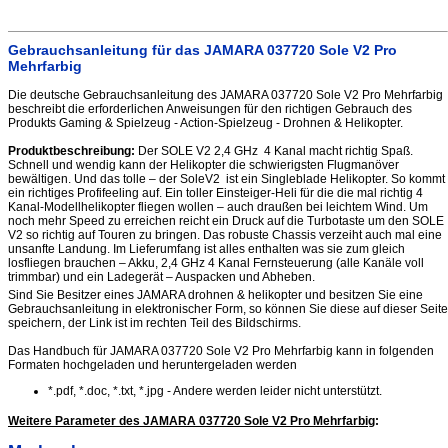
Gebrauchsanleitung für das JAMARA 037720 Sole V2 Pro
Mehrfarbig
Die deutsche Gebrauchsanleitung des JAMARA 037720 Sole V2 Pro Mehrfarbig
beschreibt die erforderlichen Anweisungen für den richtigen Gebrauch des
Produkts Gaming & Spielzeug - Action-Spielzeug - Drohnen & Helikopter.
Produktbeschreibung:
Der SOLE V2 2,4 GHz 4 Kanal macht richtig Spaß.
Schnell und wendig kann der Helikopter die schwierigsten Flugmanöver
bewältigen. Und das tolle – der SoleV2 ist ein Singleblade Helikopter. So kommt
ein richtiges Profifeeling auf. Ein toller Einsteiger-Heli für die die mal richtig 4
Kanal-Modellhelikopter fliegen wollen – auch draußen bei leichtem Wind. Um
noch mehr Speed zu erreichen reicht ein Druck auf die Turbotaste um den SOLE
V2 so richtig auf Touren zu bringen. Das robuste Chassis verzeiht auch mal eine
unsanfte Landung. Im Lieferumfang ist alles enthalten was sie zum gleich
losfliegen brauchen – Akku, 2,4 GHz 4 Kanal Fernsteuerung (alle Kanäle voll
trimmbar) und ein Ladegerät – Auspacken und Abheben.
Sind Sie Besitzer eines JAMARA drohnen & helikopter und besitzen Sie eine
Gebrauchsanleitung in elektronischer Form, so können Sie diese auf dieser Seite
speichern, der Link ist im rechten Teil des Bildschirms.
Das Handbuch für JAMARA 037720 Sole V2 Pro Mehrfarbig kann in folgenden
Formaten hochgeladen und heruntergeladen werden
*.pdf, *.doc, *.txt, *.jpg - Andere werden leider nicht unterstützt.
Weitere Parameter des JAMARA 037720 Sole V2 Pro Mehrfarbig
: