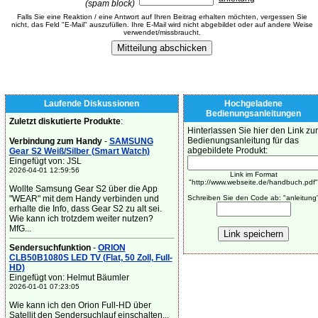
(spam block)
Falls Sie eine Reaktion / eine Antwort auf Ihren Beitrag erhalten möchten, vergessen Sie
nicht, das Feld "E-Mail" auszufüllen. Ihre E-Mail wird nicht abgebildet oder auf andere Weise
verwendet/missbraucht.
Laufende Diskussionen
Hochgeladene
Bedienungsanleitungen
Zuletzt diskutierte Produkte
:
Hinterlassen Sie hier den Link zur
Bedienungsanleitung für das
Verbindung zum Handy
-
SAMSUNG
abgebildete Produkt:
Gear S2 Weiß/Silber (Smart Watch)
Eingefügt von: JSL
2026-04-01 12:59:56
Link im Format
"http://www.webseite.de/handbuch.pdf"
Wollte Samsung Gear S2 über die App
"WEAR" mit dem Handy verbinden und
Schreiben Sie den Code ab: "anleitung
erhalte die Info, dass Gear S2 zu alt sei.
Wie kann ich trotzdem weiter nutzen?
MfG...
Sendersuchfunktion
-
ORION
CLB50B1080S LED TV (Flat, 50 Zoll, Full-
HD)
Eingefügt von: Helmut Bäumler
2026-01-01 07:23:05
Wie kann ich den Orion Full-HD über
Satellit den Sendersuchlauf einschalten...