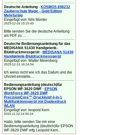
Deutsche Anleitung
-
KOSMOS 698232
Zauberschule Magic - Gold Edition
Mehrfarbig
Eingefügt von: Nils Münter
2025-12-25 15:15:40
Bitte senden Sie die deutsche Anlwitung
als PDF zu. ...
Deutsche Bedienungsanleitung für das
MEDISANA 51430 Handgelenk-
Blutdruckmessgerät
-
MEDISANA 51430
Handgelenk-Blutdruckmessgerät
Eingefügt von: Walter Meienberg
2025-12-13 16:24:54
Ich weiss nicht wie ich das Datum und die
Uhrzeit einstelle....
Bedienungsanleitung (deutsch)für
EPSON WF-3620 DWF
-
EPSON
WorkForce WF-3620 DWF
PrecisionCore™-Druckkopf 4-in-1
Multifunktionsgerät mit Duplexdruck
WLAN
Eingefügt von: leopold Kern
2025-11-22 14:50:24
Hallo, bitte senden Sie mir eine
Bedienungsanleitung (deutsch)für EPSON
WF-3620 DWF mfg Leopold Kern...