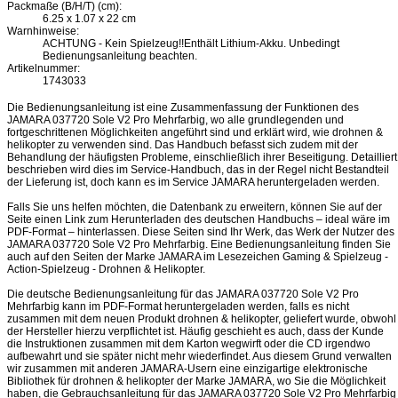
Packmaße (B/H/T) (cm):
6.25 x 1.07 x 22 cm
Warnhinweise:
ACHTUNG - Kein Spielzeug!!Enthält Lithium-Akku. Unbedingt
Bedienungsanleitung beachten.
Artikelnummer:
1743033
Die Bedienungsanleitung ist eine Zusammenfassung der Funktionen des
JAMARA 037720 Sole V2 Pro Mehrfarbig, wo alle grundlegenden und
fortgeschrittenen Möglichkeiten angeführt sind und erklärt wird, wie drohnen &
helikopter zu verwenden sind. Das Handbuch befasst sich zudem mit der
Behandlung der häufigsten Probleme, einschließlich ihrer Beseitigung. Detailliert
beschrieben wird dies im Service-Handbuch, das in der Regel nicht Bestandteil
der Lieferung ist, doch kann es im Service JAMARA heruntergeladen werden.
Falls Sie uns helfen möchten, die Datenbank zu erweitern, können Sie auf der
Seite einen Link zum Herunterladen des deutschen Handbuchs – ideal wäre im
PDF-Format – hinterlassen. Diese Seiten sind Ihr Werk, das Werk der Nutzer des
JAMARA 037720 Sole V2 Pro Mehrfarbig. Eine Bedienungsanleitung finden Sie
auch auf den Seiten der Marke JAMARA im Lesezeichen Gaming & Spielzeug -
Action-Spielzeug - Drohnen & Helikopter.
Die deutsche Bedienungsanleitung für das JAMARA 037720 Sole V2 Pro
Mehrfarbig kann im PDF-Format heruntergeladen werden, falls es nicht
zusammen mit dem neuen Produkt drohnen & helikopter, geliefert wurde, obwohl
der Hersteller hierzu verpflichtet ist. Häufig geschieht es auch, dass der Kunde
die Instruktionen zusammen mit dem Karton wegwirft oder die CD irgendwo
aufbewahrt und sie später nicht mehr wiederfindet. Aus diesem Grund verwalten
wir zusammen mit anderen JAMARA-Usern eine einzigartige elektronische
Bibliothek für drohnen & helikopter der Marke JAMARA, wo Sie die Möglichkeit
haben, die Gebrauchsanleitung für das JAMARA 037720 Sole V2 Pro Mehrfarbig