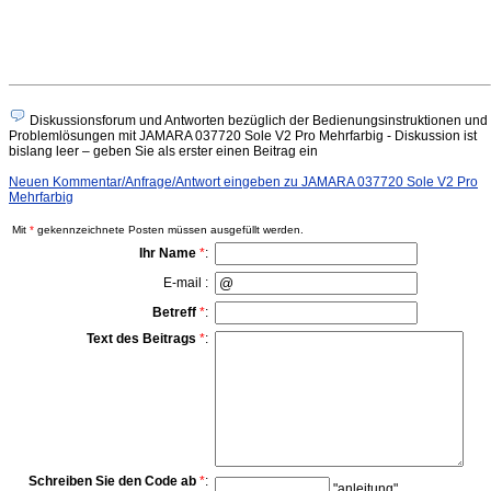
Diskussionsforum und Antworten bezüglich der Bedienungsinstruktionen und
Problemlösungen mit JAMARA 037720 Sole V2 Pro Mehrfarbig - Diskussion ist
bislang leer – geben Sie als erster einen Beitrag ein
Neuen Kommentar/Anfrage/Antwort eingeben zu JAMARA 037720 Sole V2 Pro
Mehrfarbig
Mit
*
gekennzeichnete Posten müssen ausgefüllt werden.
Ihr Name
*
:
E-mail :
Betreff
*
:
Text des Beitrags
*
:
Schreiben Sie den Code ab
*
:
"
anleitung
"