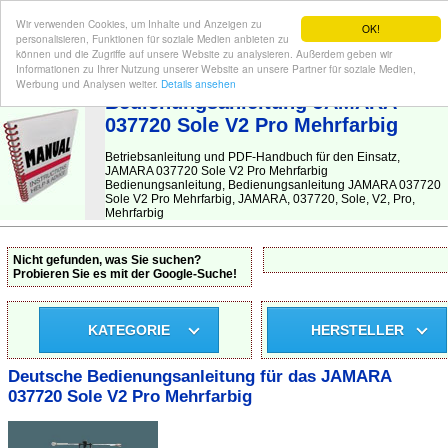
Wir verwenden Cookies, um Inhalte und Anzeigen zu
OK!
personalisieren, Funktionen für soziale Medien anbieten zu
können und die Zugriffe auf unsere Website zu analysieren. Außerdem geben wir
Informationen zu Ihrer Nutzung unserer Website an unsere Partner für soziale Medien,
BEDIENUNGSANLEITUNG
| Hier finden Sie die deutsche Anleitung!
Werbung und Analysen weiter.
Details ansehen
Bedienungsanleitung JAMARA
037720 Sole V2 Pro Mehrfarbig
Betriebsanleitung und PDF-Handbuch für den Einsatz,
JAMARA 037720 Sole V2 Pro Mehrfarbig
Bedienungsanleitung, Bedienungsanleitung JAMARA 037720
Sole V2 Pro Mehrfarbig, JAMARA, 037720, Sole, V2, Pro,
Mehrfarbig
Nicht gefunden, was Sie suchen?
Probieren Sie es mit der Google-Suche!
KATEGORIE
HERSTELLER
Deutsche Bedienungsanleitung für das JAMARA
037720 Sole V2 Pro Mehrfarbig