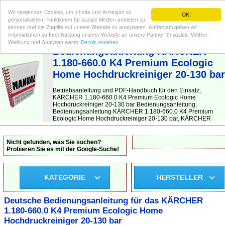
Wir verwenden Cookies, um Inhalte und Anzeigen zu
OK!
personalisieren, Funktionen für soziale Medien anbieten zu
können und die Zugriffe auf unsere Website zu analysieren. Außerdem geben wir
Informationen zu Ihrer Nutzung unserer Website an unsere Partner für soziale Medien,
BEDIENUNGSANLEITUNG
| Hier finden Sie die deutsche Anleitung!
Werbung und Analysen weiter.
Details ansehen
Bedienungsanleitung KÄRCHER
1.180-660.0 K4 Premium Ecologic
Home Hochdruckreiniger 20-130 bar
Betriebsanleitung und PDF-Handbuch für den Einsatz,
KÄRCHER 1.180-660.0 K4 Premium Ecologic Home
Hochdruckreiniger 20-130 bar Bedienungsanleitung,
Bedienungsanleitung KÄRCHER 1.180-660.0 K4 Premium
Ecologic Home Hochdruckreiniger 20-130 bar, KÄRCHER
Nicht gefunden, was Sie suchen?
Probieren Sie es mit der Google-Suche!
KATEGORIE
HERSTELLER
Deutsche Bedienungsanleitung für das KÄRCHER
1.180-660.0 K4 Premium Ecologic Home
Hochdruckreiniger 20-130 bar