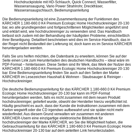
Hochdruckpistole mit HD-Schlauch, Quick Connect, Wasserfilter,
Wasseransaugung, Vario Power Strahlrohr, Dreckfräser,
Wasseransaugschlauch, Bedienungsanleitung
Die Bedienungsanleitung ist eine Zusammenfassung der Funktionen des
KÄRCHER 1.180-660.0 K4 Premium Ecologic Home Hochdruckreiniger 20-130
bar, wo alle grundlegenden und fortgeschrittenen Möglichkeiten angeführt sind
und erklärt wird, wie hochdruckreiniger zu verwenden sind. Das Handbuch
befasst sich zudem mit der Behandlung der häufigsten Probleme, einschließlich
ihrer Beseitigung. Detailliert beschrieben wird dies im Service-Handbuch, das in
der Regel nicht Bestandteil der Lieferung ist, doch kann es im Service KÄRCHER
heruntergeladen werden.
Falls Sie uns helfen möchten, die Datenbank zu erweitern, können Sie auf der
Seite einen Link zum Herunterladen des deutschen Handbuchs – ideal wäre im
PDF-Format – hinterlassen. Diese Seiten sind Ihr Werk, das Werk der Nutzer des
KÄRCHER 1.180-660.0 K4 Premium Ecologic Home Hochdruckreiniger 20-130
bar. Eine Bedienungsanleitung finden Sie auch auf den Seiten der Marke
KÄRCHER im Lesezeichen Haushalt & Wohnen - Staubsauger & Reiniger -
Hochdruckreiniger.
Die deutsche Bedienungsanleitung für das KÄRCHER 1.180-660.0 K4 Premium
Ecologic Home Hochdruckreiniger 20-130 bar kann im PDF-Format
heruntergeladen werden, falls es nicht zusammen mit dem neuen Produkt
hochdruckreiniger, geliefert wurde, obwohl der Hersteller hierzu verpflichtet ist.
Häufig geschieht es auch, dass der Kunde die Instruktionen zusammen mit dem
Karton wegwirft oder die CD irgendwo aufbewahrt und sie später nicht mehr
wiederfindet. Aus diesem Grund verwalten wir zusammen mit anderen
KÄRCHER-Usern eine einzigartige elektronische Bibliothek für
hochdruckreiniger der Marke KÄRCHER, wo Sie die Möglichkeit haben, die
Gebrauchsanleitung für das KÄRCHER 1.180-660.0 K4 Premium Ecologic Home
Hochdruckreiniger 20-130 bar auf dem geteilten Link herunterzuladen.