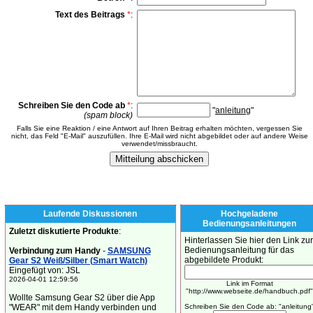
Text des Beitrags
*
:
Schreiben Sie den Code ab
*
:
"
anleitung
"
(spam block)
Falls Sie eine Reaktion / eine Antwort auf Ihren Beitrag erhalten möchten, vergessen Sie
nicht, das Feld "E-Mail" auszufüllen. Ihre E-Mail wird nicht abgebildet oder auf andere Weise
verwendet/missbraucht.
Laufende Diskussionen
Hochgeladene
Bedienungsanleitungen
Zuletzt diskutierte Produkte
:
Hinterlassen Sie hier den Link zur
Bedienungsanleitung für das
Verbindung zum Handy
-
SAMSUNG
abgebildete Produkt:
Gear S2 Weiß/Silber (Smart Watch)
Eingefügt von: JSL
2026-04-01 12:59:56
Link im Format
"http://www.webseite.de/handbuch.pdf"
Wollte Samsung Gear S2 über die App
"WEAR" mit dem Handy verbinden und
Schreiben Sie den Code ab: "anleitung