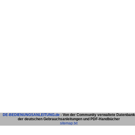
DE-BEDIENUNGSANLEITUNG.de
- Von der Community verwaltete Datenbank
der deutschen Gebrauchsanleitungen und PDF-Handbücher
sitemap.txt