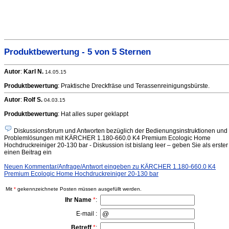
Produktbewertung - 5 von 5 Sternen
Autor
:
Karl N.
14.05.15
Produktbewertung
: Praktische Dreckfräse und Terassenreinigungsbürste.
Autor
:
Rolf S.
04.03.15
Produktbewertung
: Hat alles super geklappt
Diskussionsforum und Antworten bezüglich der Bedienungsinstruktionen und
Problemlösungen mit KÄRCHER 1.180-660.0 K4 Premium Ecologic Home
Hochdruckreiniger 20-130 bar - Diskussion ist bislang leer – geben Sie als erster
einen Beitrag ein
Neuen Kommentar/Anfrage/Antwort eingeben zu KÄRCHER 1.180-660.0 K4
Premium Ecologic Home Hochdruckreiniger 20-130 bar
Mit
*
gekennzeichnete Posten müssen ausgefüllt werden.
Ihr Name
*
:
E-mail :
Betreff
*
: