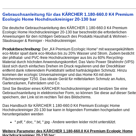
Gebrauchsanleitung für das KÄRCHER 1.180-660.0 K4 Premium
Ecologic Home Hochdruckreiniger 20-130 bar
Die deutsche Gebrauchsanleitung des KÄRCHER 1.180-660.0 K4 Premium
Ecologic Home Hochdruckreiniger 20-130 bar beschreibt die erforderlichen
Anweisungen für den richtigen Gebrauch des Produkts Haushalt & Wohnen -
Staubsauger & Reiniger - Hochdruckreiniger.
Produktbeschreibung:
Der „K4 Premium Eco!ogic Home“ mit wassergekühltem
eco-Motor spart dank eco-Modus bis zu 20% Wasser und Strom. Zudem besticht
der phthalat- und PVC-freie Hochdruckreiniger aus bis zu 60% Recycling-
Material durch höchsten Anwendungskomfort. Das Vario Power Strahlrohr (VPS)
lässt sich durch einfaches Drehen im Druck regulieren und der Dreckfräser
entfernt dank rotierendem Punktstrahl selbst hartnäckigsten Schmutz. Hinzu
kommen der eco!ogic Universalreiniger und das Home Kit mit dem
Flächenreiniger T250. Das ideale Gerät für mittelstarken Schmutz an Autos,
Gartenzäunen, Fahrrädern und Co.
Sind Sie Besitzer eines KÄRCHER hochdruckreiniger und besitzen Sie eine
Gebrauchsanleitung in elektronischer Form, so können Sie diese auf dieser Seite
speichern, der Link ist im rechten Teil des Bildschirms.
Das Handbuch für KÄRCHER 1.180-660.0 K4 Premium Ecologic Home
Hochdruckreiniger 20-130 bar kann in folgenden Formaten hochgeladen und
heruntergeladen werden
*.pdf, *.doc, *.txt, *.jpg - Andere werden leider nicht unterstützt.
Weitere Parameter des KÄRCHER 1.180-660.0 K4 Premium Ecologic Home
Hochdruckreiniger 20-130 bar
: