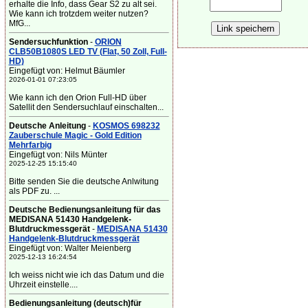
erhalte die Info, dass Gear S2 zu alt sei.
Wie kann ich trotzdem weiter nutzen?
MfG...
Sendersuchfunktion
-
ORION
CLB50B1080S LED TV (Flat, 50 Zoll, Full-
HD)
Eingefügt von: Helmut Bäumler
2026-01-01 07:23:05
Wie kann ich den Orion Full-HD über
Satellit den Sendersuchlauf einschalten...
Deutsche Anleitung
-
KOSMOS 698232
Zauberschule Magic - Gold Edition
Mehrfarbig
Eingefügt von: Nils Münter
2025-12-25 15:15:40
Bitte senden Sie die deutsche Anlwitung
als PDF zu. ...
Deutsche Bedienungsanleitung für das
MEDISANA 51430 Handgelenk-
Blutdruckmessgerät
-
MEDISANA 51430
Handgelenk-Blutdruckmessgerät
Eingefügt von: Walter Meienberg
2025-12-13 16:24:54
Ich weiss nicht wie ich das Datum und die
Uhrzeit einstelle....
Bedienungsanleitung (deutsch)für