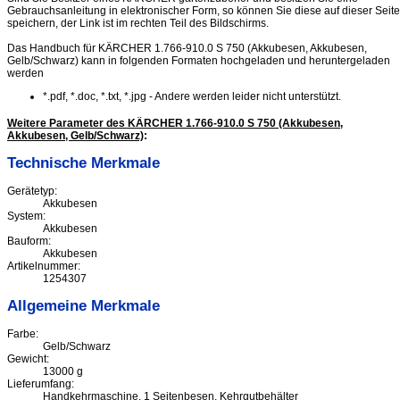
Gebrauchsanleitung in elektronischer Form, so können Sie diese auf dieser Seite
speichern, der Link ist im rechten Teil des Bildschirms.
Das Handbuch für KÄRCHER 1.766-910.0 S 750 (Akkubesen, Akkubesen,
Gelb/Schwarz) kann in folgenden Formaten hochgeladen und heruntergeladen
werden
*.pdf, *.doc, *.txt, *.jpg - Andere werden leider nicht unterstützt.
Weitere Parameter des KÄRCHER 1.766-910.0 S 750 (Akkubesen,
Akkubesen, Gelb/Schwarz)
:
Technische Merkmale
Gerätetyp:
Akkubesen
System:
Akkubesen
Bauform:
Akkubesen
Artikelnummer:
1254307
Allgemeine Merkmale
Farbe:
Gelb/Schwarz
Gewicht:
13000 g
Lieferumfang:
Handkehrmaschine, 1 Seitenbesen, Kehrgutbehälter