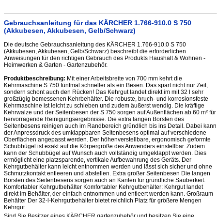
Gebrauchsanleitung für das KÄRCHER 1.766-910.0 S 750
(Akkubesen, Akkubesen, Gelb/Schwarz)
Die deutsche Gebrauchsanleitung des KÄRCHER 1.766-910.0 S 750
(Akkubesen, Akkubesen, Gelb/Schwarz) beschreibt die erforderlichen
Anweisungen für den richtigen Gebrauch des Produkts Haushalt & Wohnen -
Heimwerken & Garten - Gartenzubehör.
Produktbeschreibung:
Mit einer Arbeitsbreite von 700 mm kehrt die
Kehrmaschine S 750 fünfmal schneller als ein Besen. Das spart nicht nur Zeit,
sondern schont auch den Rücken! Das Kehrgut landet direkt im mit 32 l sehr
großzügig bemessenen Kehrbehälter. Die robuste, bruch- und korrosionsfeste
Kehrmaschine ist leicht zu schieben und zudem äußerst wendig. Die kräftige
Kehrwalze und der Seitenbesen der S 750 sorgen auf Außenflächen ab 60 m² für
hervorragende Reinigungsergebnisse. Die extra langen Borsten des
Seitenbesens reinigen auch im Randbereich gründlich bis ins Detail. Dabei kann
der Anpressdruck des umklappbaren Seitenbesens optimal auf verschiedene
Oberflächen angepasst werden. Der höhenverstellbare, ergonomisch geformte
Schubbügel ist exakt auf die Körpergröße des Anwenders einstellbar. Zudem
kann der Schubbügel auf Wunsch auch vollständig umgeklappt werden. Dies
ermöglicht eine platzsparende, vertikale Aufbewahrung des Geräts. Der
Kehrgutbehälter kann leicht entnommen werden und lässt sich sicher und ohne
Schmutzkontakt entleeren und abstellen. Extra großer Seitenbesen Die langen
Borsten des Seitenbesens sorgen auch an Kanten für gründliche Sauberkeit.
Komfortabler Kehrgutbehälter Komfortabler Kehrgutbehälter: Kehrgut landet
direkt im Behälter, der einfach entnommen und entleert werden kann. Großraum-
Behälter Der 32-l-Kehrgutbehälter bietet reichlich Platz für größere Mengen
Kehrgut.
Sind Sie Besitzer eines KÄRCHER gartenzubehör und besitzen Sie eine