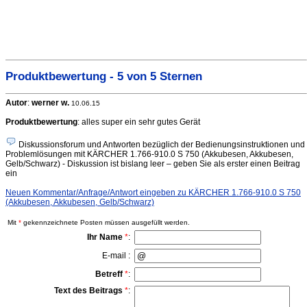
Produktbewertung - 5 von 5 Sternen
Autor
:
werner w.
10.06.15
Produktbewertung
: alles super ein sehr gutes Gerät
Diskussionsforum und Antworten bezüglich der Bedienungsinstruktionen und
Problemlösungen mit KÄRCHER 1.766-910.0 S 750 (Akkubesen, Akkubesen,
Gelb/Schwarz) - Diskussion ist bislang leer – geben Sie als erster einen Beitrag
ein
Neuen Kommentar/Anfrage/Antwort eingeben zu KÄRCHER 1.766-910.0 S 750
(Akkubesen, Akkubesen, Gelb/Schwarz)
Mit
*
gekennzeichnete Posten müssen ausgefüllt werden.
Ihr Name
*
:
E-mail :
Betreff
*
:
Text des Beitrags
*
: