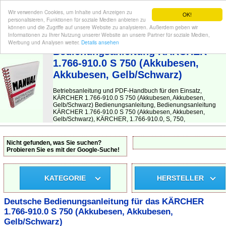
Wir verwenden Cookies, um Inhalte und Anzeigen zu
OK!
personalisieren, Funktionen für soziale Medien anbieten zu
können und die Zugriffe auf unsere Website zu analysieren. Außerdem geben wir
Informationen zu Ihrer Nutzung unserer Website an unsere Partner für soziale Medien,
BEDIENUNGSANLEITUNG
| Hier finden Sie die deutsche Anleitung!
Werbung und Analysen weiter.
Details ansehen
Bedienungsanleitung KÄRCHER
1.766-910.0 S 750 (Akkubesen,
Akkubesen, Gelb/Schwarz)
Betriebsanleitung und PDF-Handbuch für den Einsatz,
KÄRCHER 1.766-910.0 S 750 (Akkubesen, Akkubesen,
Gelb/Schwarz) Bedienungsanleitung, Bedienungsanleitung
KÄRCHER 1.766-910.0 S 750 (Akkubesen, Akkubesen,
Gelb/Schwarz), KÄRCHER, 1.766-910.0, S, 750,
Nicht gefunden, was Sie suchen?
Probieren Sie es mit der Google-Suche!
KATEGORIE
HERSTELLER
Deutsche Bedienungsanleitung für das KÄRCHER
1.766-910.0 S 750 (Akkubesen, Akkubesen,
Gelb/Schwarz)