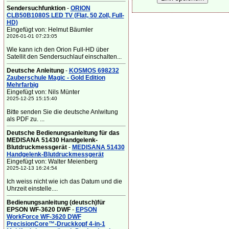
Sendersuchfunktion
-
ORION
CLB50B1080S LED TV (Flat, 50 Zoll, Full-
HD)
Eingefügt von: Helmut Bäumler
2026-01-01 07:23:05
Wie kann ich den Orion Full-HD über
Satellit den Sendersuchlauf einschalten...
Deutsche Anleitung
-
KOSMOS 698232
Zauberschule Magic - Gold Edition
Mehrfarbig
Eingefügt von: Nils Münter
2025-12-25 15:15:40
Bitte senden Sie die deutsche Anlwitung
als PDF zu. ...
Deutsche Bedienungsanleitung für das
MEDISANA 51430 Handgelenk-
Blutdruckmessgerät
-
MEDISANA 51430
Handgelenk-Blutdruckmessgerät
Eingefügt von: Walter Meienberg
2025-12-13 16:24:54
Ich weiss nicht wie ich das Datum und die
Uhrzeit einstelle....
Bedienungsanleitung (deutsch)für
EPSON WF-3620 DWF
-
EPSON
WorkForce WF-3620 DWF
PrecisionCore™-Druckkopf 4-in-1