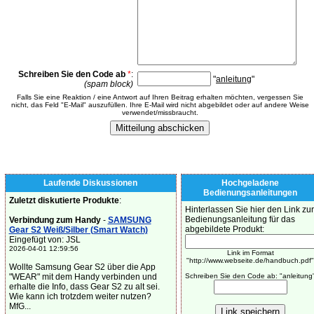
Schreiben Sie den Code ab
*
:
"
anleitung
"
(spam block)
Falls Sie eine Reaktion / eine Antwort auf Ihren Beitrag erhalten möchten, vergessen Sie
nicht, das Feld "E-Mail" auszufüllen. Ihre E-Mail wird nicht abgebildet oder auf andere Weise
verwendet/missbraucht.
Laufende Diskussionen
Hochgeladene
Bedienungsanleitungen
Zuletzt diskutierte Produkte
:
Hinterlassen Sie hier den Link zur
Bedienungsanleitung für das
Verbindung zum Handy
-
SAMSUNG
abgebildete Produkt:
Gear S2 Weiß/Silber (Smart Watch)
Eingefügt von: JSL
2026-04-01 12:59:56
Link im Format
"http://www.webseite.de/handbuch.pdf"
Wollte Samsung Gear S2 über die App
"WEAR" mit dem Handy verbinden und
Schreiben Sie den Code ab: "anleitung
erhalte die Info, dass Gear S2 zu alt sei.
Wie kann ich trotzdem weiter nutzen?
MfG...