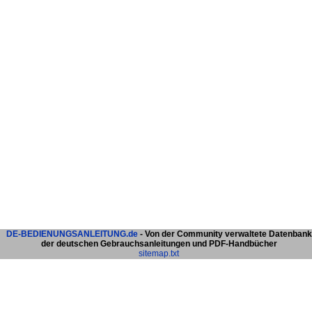
DE-BEDIENUNGSANLEITUNG.de
- Von der Community verwaltete Datenbank
der deutschen Gebrauchsanleitungen und PDF-Handbücher
sitemap.txt