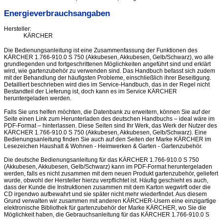
Energieverbrauchsangaben
Hersteller:
KÄRCHER
Die Bedienungsanleitung ist eine Zusammenfassung der Funktionen des
KÄRCHER 1.766-910.0 S 750 (Akkubesen, Akkubesen, Gelb/Schwarz), wo alle
grundlegenden und fortgeschrittenen Möglichkeiten angeführt sind und erklärt
wird, wie gartenzubehör zu verwenden sind. Das Handbuch befasst sich zudem
mit der Behandlung der häufigsten Probleme, einschließlich ihrer Beseitigung.
Detailliert beschrieben wird dies im Service-Handbuch, das in der Regel nicht
Bestandteil der Lieferung ist, doch kann es im Service KÄRCHER
heruntergeladen werden.
Falls Sie uns helfen möchten, die Datenbank zu erweitern, können Sie auf der
Seite einen Link zum Herunterladen des deutschen Handbuchs – ideal wäre im
PDF-Format – hinterlassen. Diese Seiten sind Ihr Werk, das Werk der Nutzer des
KÄRCHER 1.766-910.0 S 750 (Akkubesen, Akkubesen, Gelb/Schwarz). Eine
Bedienungsanleitung finden Sie auch auf den Seiten der Marke KÄRCHER im
Lesezeichen Haushalt & Wohnen - Heimwerken & Garten - Gartenzubehör.
Die deutsche Bedienungsanleitung für das KÄRCHER 1.766-910.0 S 750
(Akkubesen, Akkubesen, Gelb/Schwarz) kann im PDF-Format heruntergeladen
werden, falls es nicht zusammen mit dem neuen Produkt gartenzubehör, geliefert
wurde, obwohl der Hersteller hierzu verpflichtet ist. Häufig geschieht es auch,
dass der Kunde die Instruktionen zusammen mit dem Karton wegwirft oder die
CD irgendwo aufbewahrt und sie später nicht mehr wiederfindet. Aus diesem
Grund verwalten wir zusammen mit anderen KÄRCHER-Usern eine einzigartige
elektronische Bibliothek für gartenzubehör der Marke KÄRCHER, wo Sie die
Möglichkeit haben, die Gebrauchsanleitung für das KÄRCHER 1.766-910.0 S