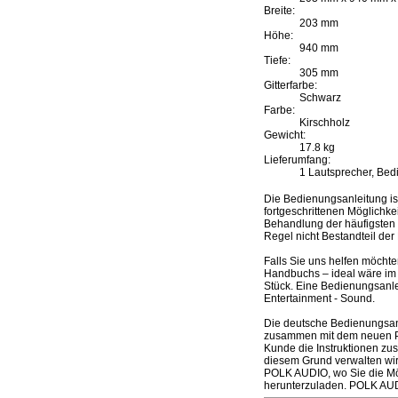
Breite:
203 mm
Höhe:
940 mm
Tiefe:
305 mm
Gitterfarbe:
Schwarz
Farbe:
Kirschholz
Gewicht:
17.8 kg
Lieferumfang:
1 Lautsprecher, Bed
Die Bedienungsanleitung i
fortgeschrittenen Möglichke
Behandlung der häufigsten P
Regel nicht Bestandteil de
Falls Sie uns helfen möcht
Handbuchs – ideal wäre im 
Stück. Eine Bedienungsanl
Entertainment - Sound.
Die deutsche Bedienungsanl
zusammen mit dem neuen Prod
Kunde die Instruktionen zu
diesem Grund verwalten wir
POLK AUDIO, wo Sie die Mög
herunterzuladen. POLK AUD