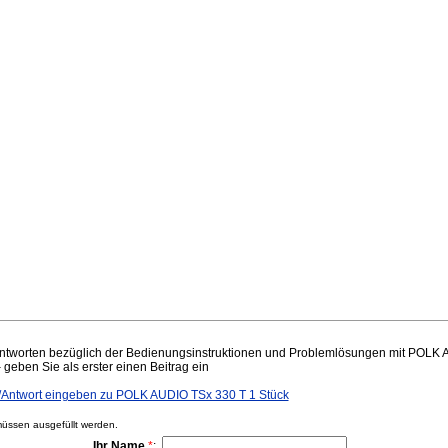
tworten bezüglich der Bedienungsinstruktionen und Problemlösungen mit POLK A
– geben Sie als erster einen Beitrag ein
Antwort eingeben zu POLK AUDIO TSx 330 T 1 Stück
ssen ausgefüllt werden.
Ihr Name
*
: