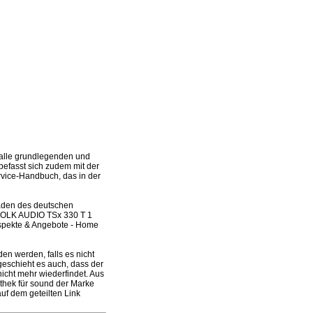
alle grundlegenden und
befasst sich zudem mit der
ervice-Handbuch, das in der
laden des deutschen
 POLK AUDIO TSx 330 T 1
spekte & Angebote - Home
n werden, falls es nicht
geschieht es auch, dass der
icht mehr wiederfindet. Aus
thek für sound der Marke
f dem geteilten Link