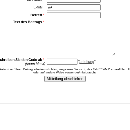
E-mail :
Betreff
*
:
Text des Beitrags
*
:
chreiben Sie den Code ab
*
:
"
anleitung
"
(spam block)
 Antwort auf Ihren Beitrag erhalten möchten, vergessen Sie nicht, das Feld "E-Mail" auszufüllen. Ih
oder auf andere Weise verwendet/missbraucht.