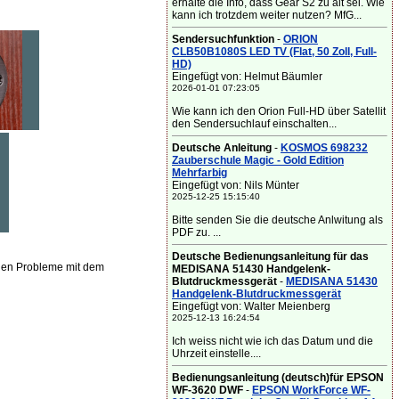
erhalte die Info, dass Gear S2 zu alt sei. Wie
kann ich trotzdem weiter nutzen? MfG...
Sendersuchfunktion
-
ORION
CLB50B1080S LED TV (Flat, 50 Zoll, Full-
HD)
Eingefügt von: Helmut Bäumler
2026-01-01 07:23:05
Wie kann ich den Orion Full-HD über Satellit
den Sendersuchlauf einschalten...
Deutsche Anleitung
-
KOSMOS 698232
Zauberschule Magic - Gold Edition
Mehrfarbig
Eingefügt von: Nils Münter
2025-12-25 15:15:40
Bitte senden Sie die deutsche Anlwitung als
PDF zu. ...
Deutsche Bedienungsanleitung für das
chen Probleme mit dem
MEDISANA 51430 Handgelenk-
Blutdruckmessgerät
-
MEDISANA 51430
Handgelenk-Blutdruckmessgerät
Eingefügt von: Walter Meienberg
2025-12-13 16:24:54
Ich weiss nicht wie ich das Datum und die
Uhrzeit einstelle....
Bedienungsanleitung (deutsch)für EPSON
WF-3620 DWF
-
EPSON WorkForce WF-