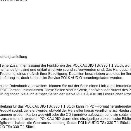
ienungsanleitung
st eine Zusammenfassung der Funktionen des POLK AUDIO TSx 330 T 1 Stück, wo 
iten angeführt sind und erklärt wird, wie sound zu verwenden sind. Das Handbuch 
robleme, einschließlich ihrer Beseitigung. Detailliert beschrieben wird dies im S
r Lieferung ist, doch kann es im Service POLK AUDIO heruntergeladen werden.
en, die Datenbank zu erweitern, können Sie auf der Seite einen Link zum Herunter
PDF-Format – hinterlassen. Diese Seiten sind Ihr Werk, das Werk der Nutzer des
eitung finden Sie auch auf den Seiten der Marke POLK AUDIO im Lesezeichen Pro
eitung für das POLK AUDIO TSx 330 T 1 Stück kann im PDF-Format heruntergelade
ukt sound, geliefert wurde, obwohl der Hersteller hierzu verpflichtet ist. Häufig 
sammen mit dem Karton wegwirft oder die CD irgendwo aufbewahrt und sie später n
 zusammen mit anderen POLK AUDIO-Usern eine einzigartige elektronische Biblio
lichkeit haben, die Gebrauchsanleitung für das POLK AUDIO TSx 330 T 1 Stück au
IO TSx 330 T 1 Stück.