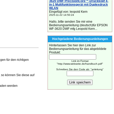
3620 DWF PrecisionCore™-Druckkopf 4-
in-1 Multifunktionsgerät mit Duplexdruck
WLAN
Eingefügt von: leopold Kern
2025-11-22 14:50:24
Hallo, bitte senden Sie mir eine
Bedienungsanleitung (deutsch)für EPSON
WF-3620 DWF mfg Leopold Kern...
Hochgeladene Bedienungsanleitungen
Hinterlassen Sie hier den Link zur
Bedienungsanleitung für das abgebildete
Produkt:
en für den richtigen
Link im Format
"http://www.webseite.de/handbuch.pdf"
Schreiben Sie den Code ab: "anleitung"
 so können Sie diese auf
laden werden