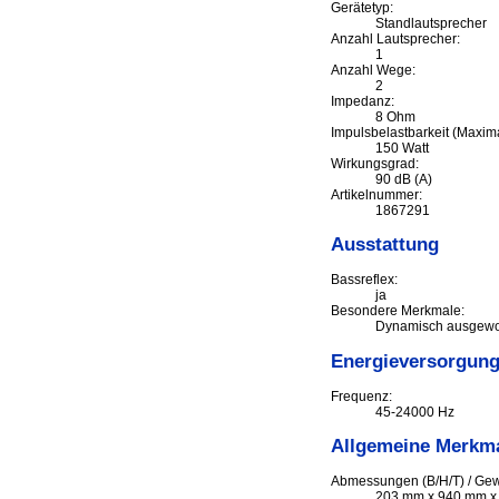
Gerätetyp:
Standlautsprecher
Anzahl Lautsprecher:
1
Anzahl Wege:
2
Impedanz:
8 Ohm
Impulsbelastbarkeit (Maxima
150 Watt
Wirkungsgrad:
90 dB (A)
Artikelnummer:
1867291
Ausstattung
Bassreflex:
ja
Besondere Merkmale:
Dynamisch ausgewo
Energieversorgun
Frequenz:
45-24000 Hz
Allgemeine Merkm
Abmessungen (B/H/T) / Gew
203 mm x 940 mm x 