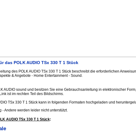
ür das POLK AUDIO TSx 330 T 1 Stück
itung des POLK AUDIO TSx 330 T 1 Stück beschreibt die erforderlichen Anweisung
spekte & Angebote - Home Entertainment - Sound.
LK AUDIO sound und besitzen Sie eine Gebrauchsanleitung in elektronischer Form,
Link ist im rechten Teil des Bildschirms.
IO TSx 330 T 1 Stück kann in folgenden Formaten hochgeladen und herunterge
.jpg - Andere werden leider nicht unterstützt.
LK AUDIO TSx 330 T 1 Stück
:
ale