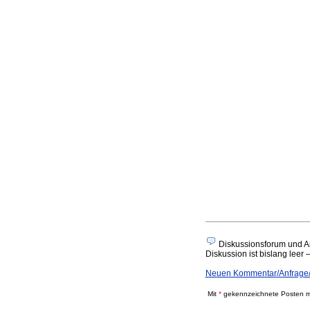
Diskussionsforum und An
Diskussion ist bislang leer 
Neuen Kommentar/Anfrage/
Mit
*
gekennzeichnete Posten mü