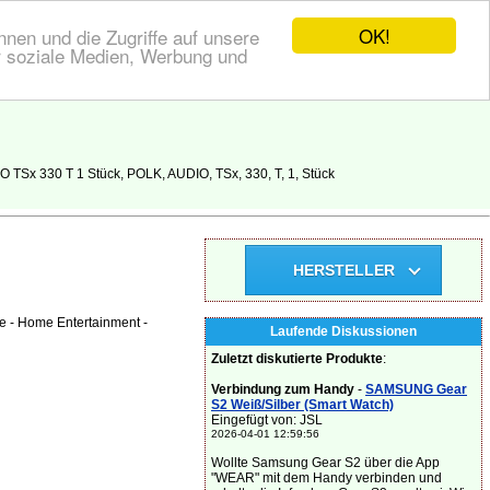
OK!
nen und die Zugriffe auf unsere
r soziale Medien, Werbung und
TSx 330 T 1 Stück, POLK, AUDIO, TSx, 330, T, 1, Stück
HERSTELLER
e - Home Entertainment -
Laufende Diskussionen
Zuletzt diskutierte Produkte
:
Verbindung zum Handy
-
SAMSUNG Gear
S2 Weiß/Silber (Smart Watch)
Eingefügt von: JSL
2026-04-01 12:59:56
Wollte Samsung Gear S2 über die App
"WEAR" mit dem Handy verbinden und