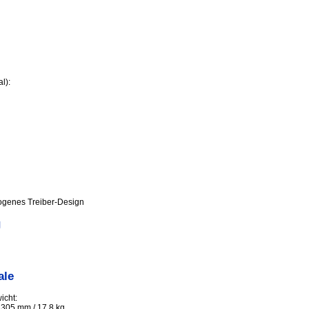
l):
genes Treiber-Design
g
ale
icht:
305 mm / 17.8 kg