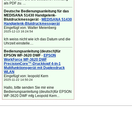
als PDF zu. ...
Deutsche Bedienungsanleitung für das
MEDISANA 51430 Handgelenk-
Blutdruckmessgerät
-
MEDISANA 51430
Handgelenk-Blutdruckmessgerät
Eingefügt von: Walter Meienberg
2025-12-13 16:24:54
Ich weiss nicht wie ich das Datum und die
Uhrzeit einstelle....
Bedienungsanleitung (deutsch)für
EPSON WF-3620 DWF
-
EPSON
WorkForce WF-3620 DWF
PrecisionCore™-Druckkopf 4-in-1
Multifunktionsgerät mit Duplexdruck
WLAN
Eingefügt von: leopold Kern
2025-11-22 14:50:24
Hallo, bitte senden Sie mir eine
Bedienungsanleitung (deutsch)für EPSON
WF-3620 DWF mfg Leopold Kern...