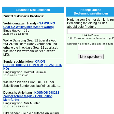
Laufende Diskussionen
Hochgeladene
Bedienungsanleitungen
Zuletzt diskutierte Produkte
:
Hinterlassen Sie hier den Link zur
Bedienungsanleitung für das
Verbindung zum Handy
-
SAMSUNG
abgebildete Produkt:
Gear S2 Weiß/Silber (Smart Watch)
Eingefügt von: JSL
2026-04-01 12:59:56
Link im Format
"http://www.webseite.de/handbuch.pdf"
Wollte Samsung Gear S2 über die App
"WEAR" mit dem Handy verbinden und
Schreiben Sie den Code ab: "anleitung
erhalte die Info, dass Gear S2 zu alt sei.
Wie kann ich trotzdem weiter nutzen?
MfG...
Sendersuchfunktion
-
ORION
CLB50B1080S LED TV (Flat, 50 Zoll, Full-
HD)
Eingefügt von: Helmut Bäumler
2026-01-01 07:23:05
Wie kann ich den Orion Full-HD über
Satellit den Sendersuchlauf einschalten...
Deutsche Anleitung
-
KOSMOS 698232
Zauberschule Magic - Gold Edition
Mehrfarbig
Eingefügt von: Nils Münter
2025-12-25 15:15:40
Bitte senden Sie die deutsche Anlwitung