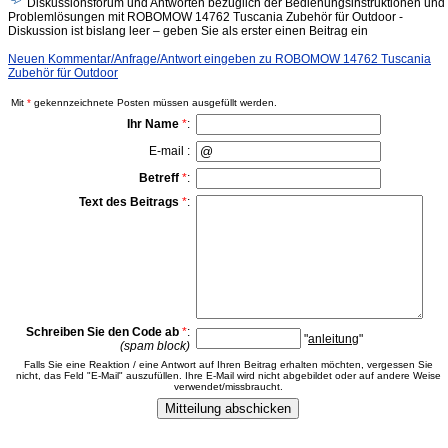
Diskussionsforum und Antworten bezüglich der Bedienungsinstruktionen und
Problemlösungen mit ROBOMOW 14762 Tuscania Zubehör für Outdoor -
Diskussion ist bislang leer – geben Sie als erster einen Beitrag ein
Neuen Kommentar/Anfrage/Antwort eingeben zu ROBOMOW 14762 Tuscania
Zubehör für Outdoor
Mit
*
gekennzeichnete Posten müssen ausgefüllt werden.
Ihr Name
*
:
E-mail :
Betreff
*
:
Text des Beitrags
*
:
Schreiben Sie den Code ab
*
:
"
anleitung
"
(spam block)
Falls Sie eine Reaktion / eine Antwort auf Ihren Beitrag erhalten möchten, vergessen Sie
nicht, das Feld "E-Mail" auszufüllen. Ihre E-Mail wird nicht abgebildet oder auf andere Weise
verwendet/missbraucht.