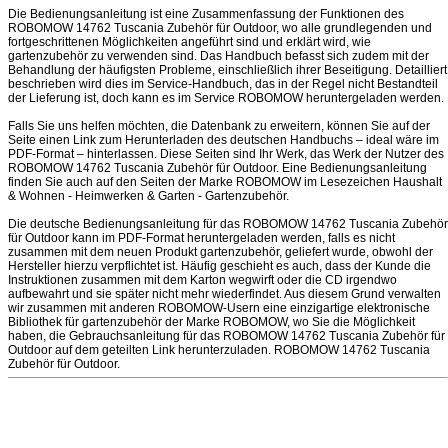
Die Bedienungsanleitung ist eine Zusammenfassung der Funktionen des
ROBOMOW 14762 Tuscania Zubehör für Outdoor, wo alle grundlegenden und
fortgeschrittenen Möglichkeiten angeführt sind und erklärt wird, wie
gartenzubehör zu verwenden sind. Das Handbuch befasst sich zudem mit der
Behandlung der häufigsten Probleme, einschließlich ihrer Beseitigung. Detailliert
beschrieben wird dies im Service-Handbuch, das in der Regel nicht Bestandteil
der Lieferung ist, doch kann es im Service ROBOMOW heruntergeladen werden.
Falls Sie uns helfen möchten, die Datenbank zu erweitern, können Sie auf der
Seite einen Link zum Herunterladen des deutschen Handbuchs – ideal wäre im
PDF-Format – hinterlassen. Diese Seiten sind Ihr Werk, das Werk der Nutzer des
ROBOMOW 14762 Tuscania Zubehör für Outdoor. Eine Bedienungsanleitung
finden Sie auch auf den Seiten der Marke ROBOMOW im Lesezeichen Haushalt
& Wohnen - Heimwerken & Garten - Gartenzubehör.
Die deutsche Bedienungsanleitung für das ROBOMOW 14762 Tuscania Zubehör
für Outdoor kann im PDF-Format heruntergeladen werden, falls es nicht
zusammen mit dem neuen Produkt gartenzubehör, geliefert wurde, obwohl der
Hersteller hierzu verpflichtet ist. Häufig geschieht es auch, dass der Kunde die
Instruktionen zusammen mit dem Karton wegwirft oder die CD irgendwo
aufbewahrt und sie später nicht mehr wiederfindet. Aus diesem Grund verwalten
wir zusammen mit anderen ROBOMOW-Usern eine einzigartige elektronische
Bibliothek für gartenzubehör der Marke ROBOMOW, wo Sie die Möglichkeit
haben, die Gebrauchsanleitung für das ROBOMOW 14762 Tuscania Zubehör für
Outdoor auf dem geteilten Link herunterzuladen. ROBOMOW 14762 Tuscania
Zubehör für Outdoor.