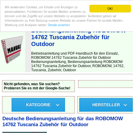
Wir verwenden Cookies, um Inhalte und Anzeigen zu
OK!
personalisieren, Funktionen für soziale Medien anbieten zu
können und die Zugriffe auf unsere Website zu analysieren. Außerdem geben wir
Informationen zu Ihrer Nutzung unserer Website an unsere Partner für soziale Medien,
BEDIENUNGSANLEITUNG
| Hier finden Sie die deutsche Anleitung!
Werbung und Analysen weiter.
Details ansehen
Bedienungsanleitung ROBOMOW
14762 Tuscania Zubehör für
Outdoor
Betriebsanleitung und PDF-Handbuch für den Einsatz,
ROBOMOW 14762 Tuscania Zubehör für Outdoor
Bedienungsanleitung, Bedienungsanleitung ROBOMOW
14762 Tuscania Zubehör für Outdoor, ROBOMOW, 14762,
Tuscania, Zubehör, Outdoor
Nicht gefunden, was Sie suchen?
Probieren Sie es mit der Google-Suche!
KATEGORIE
HERSTELLER
Deutsche Bedienungsanleitung für das ROBOMOW
14762 Tuscania Zubehör für Outdoor