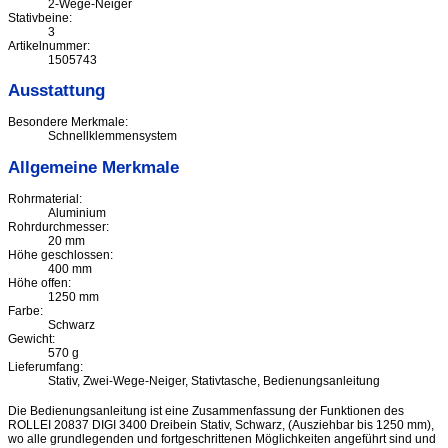
2-Wege-Neiger
Stativbeine:
3
Artikelnummer:
1505743
Ausstattung
Besondere Merkmale:
Schnellklemmensystem
Allgemeine Merkmale
Rohrmaterial:
Aluminium
Rohrdurchmesser:
20 mm
Höhe geschlossen:
400 mm
Höhe offen:
1250 mm
Farbe:
Schwarz
Gewicht:
570 g
Lieferumfang:
Stativ, Zwei-Wege-Neiger, Stativtasche, Bedienungsanleitung
Die Bedienungsanleitung ist eine Zusammenfassung der Funktionen des
ROLLEI 20837 DIGI 3400 Dreibein Stativ, Schwarz, (Ausziehbar bis 1250 mm),
wo alle grundlegenden und fortgeschrittenen Möglichkeiten angeführt sind und