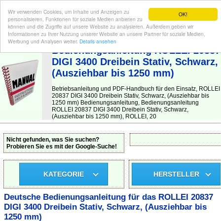
Wir verwenden Cookies, um Inhalte und Anzeigen zu
OK!
personalisieren, Funktionen für soziale Medien anbieten zu
können und die Zugriffe auf unsere Website zu analysieren. Außerdem geben wir
Informationen zu Ihrer Nutzung unserer Website an unsere Partner für soziale Medien,
BEDIENUNGSANLEITUNG
| Hier finden Sie die deutsche Anleitung!
Werbung und Analysen weiter.
Details ansehen
Bedienungsanleitung ROLLEI 20837
DIGI 3400 Dreibein Stativ, Schwarz,
(Ausziehbar bis 1250 mm)
Betriebsanleitung und PDF-Handbuch für den Einsatz, ROLLEI
20837 DIGI 3400 Dreibein Stativ, Schwarz, (Ausziehbar bis
1250 mm) Bedienungsanleitung, Bedienungsanleitung
ROLLEI 20837 DIGI 3400 Dreibein Stativ, Schwarz,
(Ausziehbar bis 1250 mm), ROLLEI, 20
Nicht gefunden, was Sie suchen?
Probieren Sie es mit der Google-Suche!
KATEGORIE
HERSTELLER
Deutsche Bedienungsanleitung für das ROLLEI 20837
DIGI 3400 Dreibein Stativ, Schwarz, (Ausziehbar bis
1250 mm)