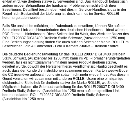
erklärt wird, wie dreibein stative zu verwenden sind. Das Handbuch befasst sich
zudem mit der Behandlung der häufigsten Probleme, einschließlich ihrer
Beseitigung. Detailliert beschrieben wird dies im Service-Handbuch, das in der
Regel nicht Bestandteil der Lieferung ist, doch kann es im Service ROLLEI
heruntergeladen werden.
Falls Sie uns helfen möchten, die Datenbank zu erweitern, können Sie auf der
Seite einen Link zum Herunterladen des deutschen Handbuchs – ideal wäre im
PDF-Format – hinterlassen. Diese Seiten sind Ihr Werk, das Werk der Nutzer des
ROLLEI 20837 DIGI 3400 Dreibein Stativ, Schwarz, (Ausziehbar bis 1250 mm).
Eine Bedienungsanleitung finden Sie auch auf den Seiten der Marke ROLLEI im
Lesezeichen Foto & Camcorder - Foto & Kamera-Stative - Dreibein Stative.
Die deutsche Bedienungsanleitung für das ROLLEI 20837 DIGI 3400 Dreibein
Stativ, Schwarz, (Ausziehbar bis 1250 mm) kann im PDF-Format heruntergeladen
werden, falls es nicht zusammen mit dem neuen Produkt dreibein stative,
geliefert wurde, obwohl der Hersteller hierzu verpflichtet ist. Häufig geschieht es
auch, dass der Kunde die Instruktionen zusammen mit dem Karton wegwirft oder
die CD irgendwo aufbewahrt und sie später nicht mehr wiederfindet. Aus diesem
Grund verwalten wir zusammen mit anderen ROLLEI-Usern eine einzigartige
elektronische Bibliothek für dreibein stative der Marke ROLLEI, wo Sie die
Möglichkeit haben, die Gebrauchsanleitung für das ROLLEI 20837 DIGI 3400
Dreibein Stativ, Schwarz, (Ausziehbar bis 1250 mm) auf dem geteilten Link
herunterzuladen. ROLLEI 20837 DIGI 3400 Dreibein Stativ, Schwarz,
(Ausziehbar bis 1250 mm).