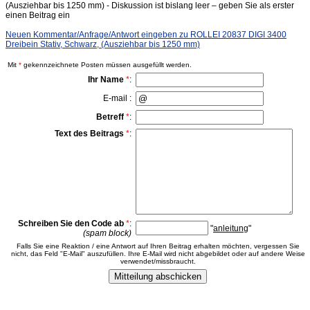
(Ausziehbar bis 1250 mm) - Diskussion ist bislang leer – geben Sie als erster
einen Beitrag ein
Neuen Kommentar/Anfrage/Antwort eingeben zu ROLLEI 20837 DIGI 3400
Dreibein Stativ, Schwarz, (Ausziehbar bis 1250 mm)
Mit
*
gekennzeichnete Posten müssen ausgefüllt werden.
Ihr Name
*
:
E-mail :
Betreff
*
:
Text des Beitrags
*
:
Schreiben Sie den Code ab
*
:
"
anleitung
"
(spam block)
Falls Sie eine Reaktion / eine Antwort auf Ihren Beitrag erhalten möchten, vergessen Sie
nicht, das Feld "E-Mail" auszufüllen. Ihre E-Mail wird nicht abgebildet oder auf andere Weise
verwendet/missbraucht.