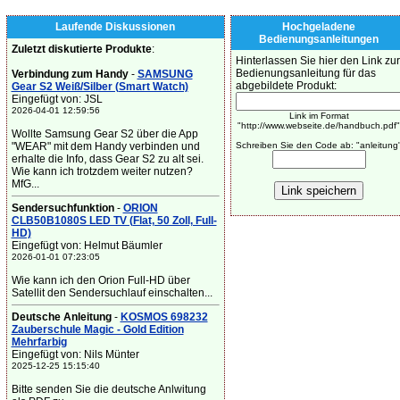
Laufende Diskussionen
Hochgeladene
Bedienungsanleitungen
Zuletzt diskutierte Produkte
:
Hinterlassen Sie hier den Link zur
Bedienungsanleitung für das
Verbindung zum Handy
-
SAMSUNG
abgebildete Produkt:
Gear S2 Weiß/Silber (Smart Watch)
Eingefügt von: JSL
2026-04-01 12:59:56
Link im Format
"http://www.webseite.de/handbuch.pdf"
Wollte Samsung Gear S2 über die App
"WEAR" mit dem Handy verbinden und
Schreiben Sie den Code ab: "anleitung
erhalte die Info, dass Gear S2 zu alt sei.
Wie kann ich trotzdem weiter nutzen?
MfG...
Sendersuchfunktion
-
ORION
CLB50B1080S LED TV (Flat, 50 Zoll, Full-
HD)
Eingefügt von: Helmut Bäumler
2026-01-01 07:23:05
Wie kann ich den Orion Full-HD über
Satellit den Sendersuchlauf einschalten...
Deutsche Anleitung
-
KOSMOS 698232
Zauberschule Magic - Gold Edition
Mehrfarbig
Eingefügt von: Nils Münter
2025-12-25 15:15:40
Bitte senden Sie die deutsche Anlwitung