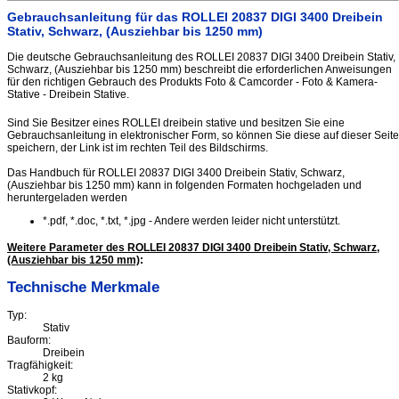
Gebrauchsanleitung für das ROLLEI 20837 DIGI 3400 Dreibein
Stativ, Schwarz, (Ausziehbar bis 1250 mm)
Die deutsche Gebrauchsanleitung des ROLLEI 20837 DIGI 3400 Dreibein Stativ,
Schwarz, (Ausziehbar bis 1250 mm) beschreibt die erforderlichen Anweisungen
für den richtigen Gebrauch des Produkts Foto & Camcorder - Foto & Kamera-
Stative - Dreibein Stative.
Sind Sie Besitzer eines ROLLEI dreibein stative und besitzen Sie eine
Gebrauchsanleitung in elektronischer Form, so können Sie diese auf dieser Seite
speichern, der Link ist im rechten Teil des Bildschirms.
Das Handbuch für ROLLEI 20837 DIGI 3400 Dreibein Stativ, Schwarz,
(Ausziehbar bis 1250 mm) kann in folgenden Formaten hochgeladen und
heruntergeladen werden
*.pdf, *.doc, *.txt, *.jpg - Andere werden leider nicht unterstützt.
Weitere Parameter des ROLLEI 20837 DIGI 3400 Dreibein Stativ, Schwarz,
(Ausziehbar bis 1250 mm)
:
Technische Merkmale
Typ:
Stativ
Bauform:
Dreibein
Tragfähigkeit:
2 kg
Stativkopf: