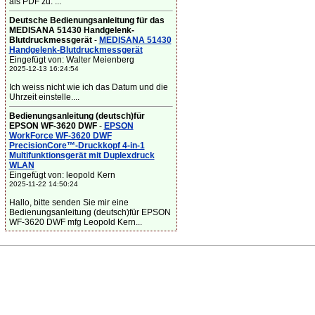
als PDF zu. ...
Deutsche Bedienungsanleitung für das
MEDISANA 51430 Handgelenk-
Blutdruckmessgerät
-
MEDISANA 51430
Handgelenk-Blutdruckmessgerät
Eingefügt von: Walter Meienberg
2025-12-13 16:24:54
Ich weiss nicht wie ich das Datum und die
Uhrzeit einstelle....
Bedienungsanleitung (deutsch)für
EPSON WF-3620 DWF
-
EPSON
WorkForce WF-3620 DWF
PrecisionCore™-Druckkopf 4-in-1
Multifunktionsgerät mit Duplexdruck
WLAN
Eingefügt von: leopold Kern
2025-11-22 14:50:24
Hallo, bitte senden Sie mir eine
Bedienungsanleitung (deutsch)für EPSON
WF-3620 DWF mfg Leopold Kern...