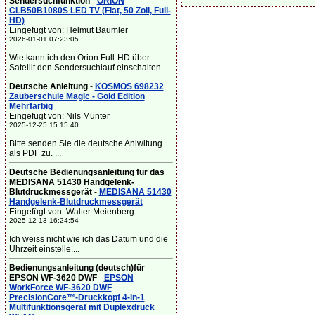
Sendersuchfunktion
-
ORION
CLB50B1080S LED TV (Flat, 50 Zoll, Full-
HD)
Eingefügt von: Helmut Bäumler
2026-01-01 07:23:05
Wie kann ich den Orion Full-HD über
Satellit den Sendersuchlauf einschalten...
Deutsche Anleitung
-
KOSMOS 698232
Zauberschule Magic - Gold Edition
Mehrfarbig
Eingefügt von: Nils Münter
2025-12-25 15:15:40
Bitte senden Sie die deutsche Anlwitung
als PDF zu. ...
Deutsche Bedienungsanleitung für das
MEDISANA 51430 Handgelenk-
Blutdruckmessgerät
-
MEDISANA 51430
Handgelenk-Blutdruckmessgerät
Eingefügt von: Walter Meienberg
2025-12-13 16:24:54
Ich weiss nicht wie ich das Datum und die
Uhrzeit einstelle....
Bedienungsanleitung (deutsch)für
EPSON WF-3620 DWF
-
EPSON
WorkForce WF-3620 DWF
PrecisionCore™-Druckkopf 4-in-1
Multifunktionsgerät mit Duplexdruck