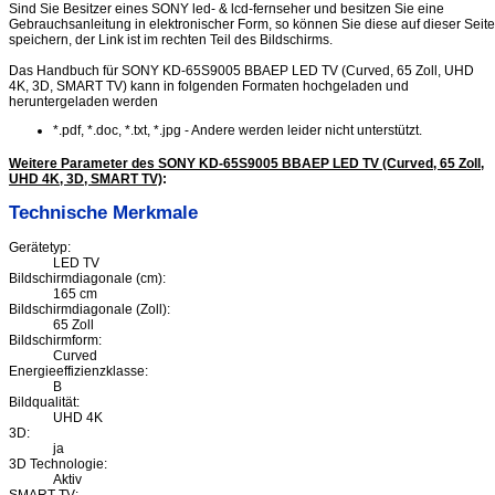
Sind Sie Besitzer eines SONY led- & lcd-fernseher und besitzen Sie eine
Gebrauchsanleitung in elektronischer Form, so können Sie diese auf dieser Seite
speichern, der Link ist im rechten Teil des Bildschirms.
Das Handbuch für SONY KD-65S9005 BBAEP LED TV (Curved, 65 Zoll, UHD
4K, 3D, SMART TV) kann in folgenden Formaten hochgeladen und
heruntergeladen werden
*.pdf, *.doc, *.txt, *.jpg - Andere werden leider nicht unterstützt.
Weitere Parameter des SONY KD-65S9005 BBAEP LED TV (Curved, 65 Zoll,
UHD 4K, 3D, SMART TV)
:
Technische Merkmale
Gerätetyp:
LED TV
Bildschirmdiagonale (cm):
165 cm
Bildschirmdiagonale (Zoll):
65 Zoll
Bildschirmform:
Curved
Energieeffizienzklasse:
B
Bildqualität:
UHD 4K
3D:
ja
3D Technologie:
Aktiv