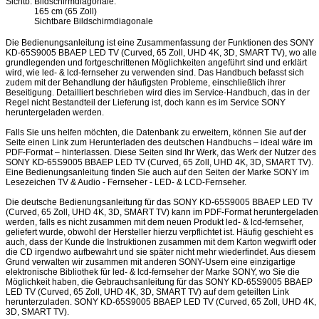
Sichtb. Bildschirmdiagonale:
165 cm (65 Zoll)
Sichtbare Bildschirmdiagonale
Die Bedienungsanleitung ist eine Zusammenfassung der Funktionen des SONY
KD-65S9005 BBAEP LED TV (Curved, 65 Zoll, UHD 4K, 3D, SMART TV), wo alle
grundlegenden und fortgeschrittenen Möglichkeiten angeführt sind und erklärt
wird, wie led- & lcd-fernseher zu verwenden sind. Das Handbuch befasst sich
zudem mit der Behandlung der häufigsten Probleme, einschließlich ihrer
Beseitigung. Detailliert beschrieben wird dies im Service-Handbuch, das in der
Regel nicht Bestandteil der Lieferung ist, doch kann es im Service SONY
heruntergeladen werden.
Falls Sie uns helfen möchten, die Datenbank zu erweitern, können Sie auf der
Seite einen Link zum Herunterladen des deutschen Handbuchs – ideal wäre im
PDF-Format – hinterlassen. Diese Seiten sind Ihr Werk, das Werk der Nutzer des
SONY KD-65S9005 BBAEP LED TV (Curved, 65 Zoll, UHD 4K, 3D, SMART TV).
Eine Bedienungsanleitung finden Sie auch auf den Seiten der Marke SONY im
Lesezeichen TV & Audio - Fernseher - LED- & LCD-Fernseher.
Die deutsche Bedienungsanleitung für das SONY KD-65S9005 BBAEP LED TV
(Curved, 65 Zoll, UHD 4K, 3D, SMART TV) kann im PDF-Format heruntergeladen
werden, falls es nicht zusammen mit dem neuen Produkt led- & lcd-fernseher,
geliefert wurde, obwohl der Hersteller hierzu verpflichtet ist. Häufig geschieht es
auch, dass der Kunde die Instruktionen zusammen mit dem Karton wegwirft oder
die CD irgendwo aufbewahrt und sie später nicht mehr wiederfindet. Aus diesem
Grund verwalten wir zusammen mit anderen SONY-Usern eine einzigartige
elektronische Bibliothek für led- & lcd-fernseher der Marke SONY, wo Sie die
Möglichkeit haben, die Gebrauchsanleitung für das SONY KD-65S9005 BBAEP
LED TV (Curved, 65 Zoll, UHD 4K, 3D, SMART TV) auf dem geteilten Link
herunterzuladen. SONY KD-65S9005 BBAEP LED TV (Curved, 65 Zoll, UHD 4K,
3D, SMART TV).