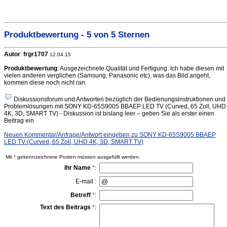
Produktbewertung - 5 von 5 Sternen
Autor
:
frgr1707
12.04.15
Produktbewertung
: Ausgezeichnete Qualität und Fertigung. Ich habe diesen mit
vielen anderen verglichen (Samsung, Panasonic etc), was das Bild angeht,
kommen diese noch nicht ran.
Diskussionsforum und Antworten bezüglich der Bedienungsinstruktionen und
Problemlösungen mit SONY KD-65S9005 BBAEP LED TV (Curved, 65 Zoll, UHD
4K, 3D, SMART TV) - Diskussion ist bislang leer – geben Sie als erster einen
Beitrag ein
Neuen Kommentar/Anfrage/Antwort eingeben zu SONY KD-65S9005 BBAEP
LED TV (Curved, 65 Zoll, UHD 4K, 3D, SMART TV)
Mit
*
gekennzeichnete Posten müssen ausgefüllt werden.
Ihr Name
*
:
E-mail :
Betreff
*
:
Text des Beitrags
*
: