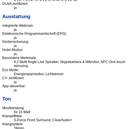
DLNA zertifiziert:
ja
Ausstattung
integrierte Webcam:
ja
Elektronische Programmzeitschrift (EPG):
ja
Kindersicherung:
ja
Hotel-Modus:
ja
Besondere Merkmale:
4.2 Multi Angle Live Speaker, Skypekamera & Mikrofon, NFC One-touch
mirroring
Eco Mode:
Energiesparmodus, Lichtsensor
CI+ zertifiziert:
ja
App-steuerbar:
ja
Ton
Musikleistung:
6x 10 Watt
Klangeffekte:
S-Force Front Surround, ClearAudio+
Klangsystem:
Stereo