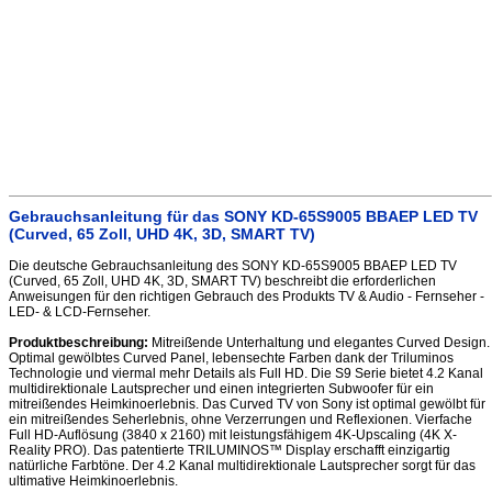
Gebrauchsanleitung für das SONY KD-65S9005 BBAEP LED TV
(Curved, 65 Zoll, UHD 4K, 3D, SMART TV)
Die deutsche Gebrauchsanleitung des SONY KD-65S9005 BBAEP LED TV
(Curved, 65 Zoll, UHD 4K, 3D, SMART TV) beschreibt die erforderlichen
Anweisungen für den richtigen Gebrauch des Produkts TV & Audio - Fernseher -
LED- & LCD-Fernseher.
Produktbeschreibung:
Mitreißende Unterhaltung und elegantes Curved Design.
Optimal gewölbtes Curved Panel, lebensechte Farben dank der Triluminos
Technologie und viermal mehr Details als Full HD. Die S9 Serie bietet 4.2 Kanal
multidirektionale Lautsprecher und einen integrierten Subwoofer für ein
mitreißendes Heimkinoerlebnis. Das Curved TV von Sony ist optimal gewölbt für
ein mitreißendes Seherlebnis, ohne Verzerrungen und Reflexionen. Vierfache
Full HD-Auflösung (3840 x 2160) mit leistungsfähigem 4K-Upscaling (4K X-
Reality PRO). Das patentierte TRILUMINOS™ Display erschafft einzigartig
natürliche Farbtöne. Der 4.2 Kanal multidirektionale Lautsprecher sorgt für das
ultimative Heimkinoerlebnis.