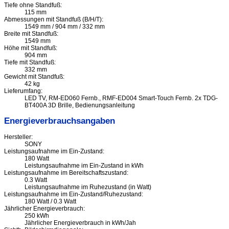
Tiefe ohne Standfuß:
115 mm
Abmessungen mit Standfuß (B/H/T):
1549 mm / 904 mm / 332 mm
Breite mit Standfuß:
1549 mm
Höhe mit Standfuß:
904 mm
Tiefe mit Standfuß:
332 mm
Gewicht mit Standfuß:
42 kg
Lieferumfang:
LED TV, RM-ED060 Fernb., RMF-ED004 Smart-Touch Fernb. 2x TDG-
BT400A 3D Brille, Bedienungsanleitung
Energieverbrauchsangaben
Hersteller:
SONY
Leistungsaufnahme im Ein-Zustand:
180 Watt
Leistungsaufnahme im Ein-Zustand in kWh
Leistungsaufnahme im Bereitschaftszustand:
0.3 Watt
Leistungsaufnahme im Ruhezustand (in Watt)
Leistungsaufnahme im Ein-Zustand/Ruhezustand:
180 Watt / 0.3 Watt
Jährlicher Energieverbrauch:
250 kWh
Jährlicher Energieverbrauch in kWh/Jah