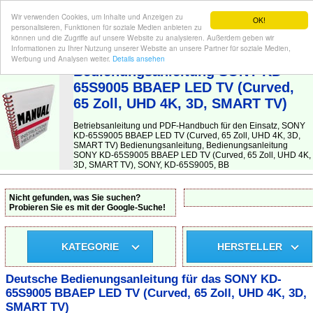
Wir verwenden Cookies, um Inhalte und Anzeigen zu
OK!
personalisieren, Funktionen für soziale Medien anbieten zu
können und die Zugriffe auf unsere Website zu analysieren. Außerdem geben wir
Informationen zu Ihrer Nutzung unserer Website an unsere Partner für soziale Medien,
BEDIENUNGSANLEITUNG
| Hier finden Sie die deutsche Anleitung!
Werbung und Analysen weiter.
Details ansehen
Bedienungsanleitung SONY KD-
65S9005 BBAEP LED TV (Curved,
65 Zoll, UHD 4K, 3D, SMART TV)
Betriebsanleitung und PDF-Handbuch für den Einsatz, SONY
KD-65S9005 BBAEP LED TV (Curved, 65 Zoll, UHD 4K, 3D,
SMART TV) Bedienungsanleitung, Bedienungsanleitung
SONY KD-65S9005 BBAEP LED TV (Curved, 65 Zoll, UHD 4K,
3D, SMART TV), SONY, KD-65S9005, BB
Nicht gefunden, was Sie suchen?
Probieren Sie es mit der Google-Suche!
KATEGORIE
HERSTELLER
Deutsche Bedienungsanleitung für das SONY KD-
65S9005 BBAEP LED TV (Curved, 65 Zoll, UHD 4K, 3D,
SMART TV)