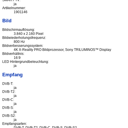
SMART TV:
ja
Artikelnummer:
1901146
Bild
Bildschirmauflösung:
3.840 x 2.160 Pixel
Bildwiederholungsfrequenz:
800 Hz
Bildverbesserungssystem:
4K X-Reality PRO Bildprozessor, Sony TRILUMINOS™ Display
Bildverhältnis:
16:9
LED Hintergrundbeleuchtung:
ja
Empfang
DVB-T:
ja
DVB-T2:
ja
DVB-C:
ja
DVB-S:
ja
DVB-S2:
ja
Empfangsarten:
DVB-T, DVB-T2, DVB-C, DVB-S, DVB-S2