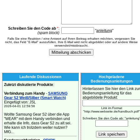
Schreiben Sie den Code ab
*
:
"
anleitung
"
(spam block)
Falls Sie eine Reaktion / eine Antwort auf Ihren Beitrag erhalten möchten, vergessen Sie
nicht, das Feld "E-Mail" auszufüllen. Ihre E-Mail wird nicht abgebildet oder auf andere Weise
verwendet/missbraucht.
Laufende Diskussionen
Hochgeladene
Bedienungsanleitungen
Zuletzt diskutierte Produkte
:
Hinterlassen Sie hier den Link zur
Bedienungsanleitung für das
Verbindung zum Handy
-
SAMSUNG
abgebildete Produkt:
Gear S2 Weiß/Silber (Smart Watch)
Eingefügt von: JSL
2026-04-01 12:59:56
Link im Format
"http://www.webseite.de/handbuch.pdf"
Wollte Samsung Gear S2 über die App
"WEAR" mit dem Handy verbinden und
Schreiben Sie den Code ab: "anleitung
erhalte die Info, dass Gear S2 zu alt sei.
Wie kann ich trotzdem weiter nutzen?
MfG...