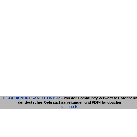
DE-BEDIENUNGSANLEITUNG.de
- Von der Community verwaltete Datenbank
der deutschen Gebrauchsanleitungen und PDF-Handbücher
sitemap.txt