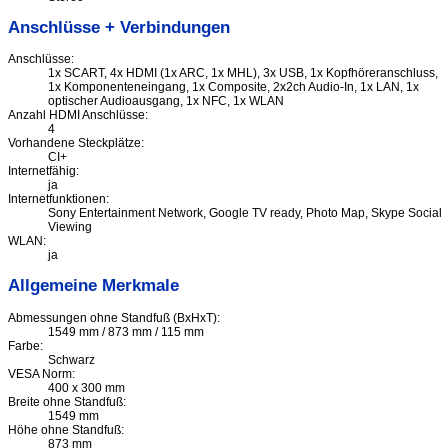
Anschlüsse + Verbindungen
Anschlüsse:
1x SCART, 4x HDMI (1x ARC, 1x MHL), 3x USB, 1x Kopfhöreranschluss,
1x Komponenteneingang, 1x Composite, 2x2ch Audio-In, 1x LAN, 1x
optischer Audioausgang, 1x NFC, 1x WLAN
Anzahl HDMI Anschlüsse:
4
Vorhandene Steckplätze:
CI+
Internetfähig:
ja
Internetfunktionen:
Sony Entertainment Network, Google TV ready, Photo Map, Skype Social
Viewing
WLAN:
ja
Allgemeine Merkmale
Abmessungen ohne Standfuß (BxHxT):
1549 mm / 873 mm / 115 mm
Farbe:
Schwarz
VESA Norm:
400 x 300 mm
Breite ohne Standfuß:
1549 mm
Höhe ohne Standfuß:
873 mm