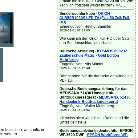
erhalte die Info, dass Gear S2 zu alt sei. Wie
kann ich trotzdem weiter nutzen? MfG...
Sendersuchfunktion
-
ORION
CLB50B1080S LED TV (Flat, 50 Zoll, Full-
HD)
Eingefügt von: Helmut Bäumler
2026-01-01 07:23:05
Wie kann ich den Orion Full-HD über Satellit
den Sendersuchlauf einschalten...
Deutsche Anleitung
-
KOSMOS 698232
Zauberschule Magic - Gold Edition
Mehrfarbig
Eingefügt von: Nils Münter
2025-12-25 15:15:40
Bitte senden Sie die deutsche Anlwitung als
PDF zu. ...
Deutsche Bedienungsanleitung für das
MEDISANA 51430 Handgelenk-
Blutdruckmessgerät
-
MEDISANA 51430
Handgelenk-Blutdruckmessgerät
Eingefügt von: Walter Meienberg
2025-12-13 16:24:54
Ich weiss nicht wie ich das Datum und die
Uhrzeit einstelle....
zu besuchen, wo ähnliche
Bedienungsanleitung (deutsch)für EPSON
rt werden.
WF-3620 DWF
-
EPSON WorkForce WF-