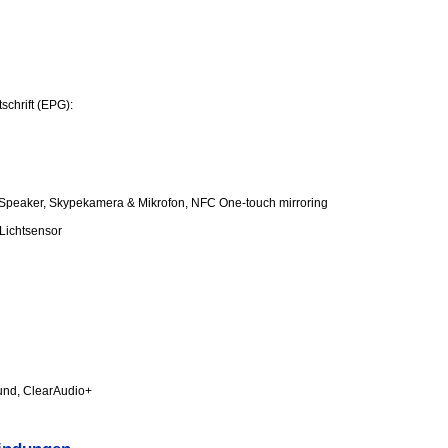
chrift (EPG):
e Speaker, Skypekamera & Mikrofon, NFC One-touch mirroring
Lichtsensor
und, ClearAudio+