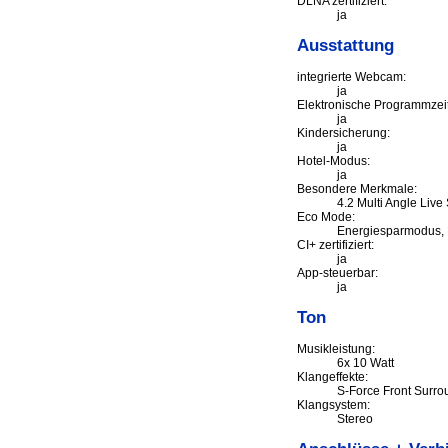
DLNA zertifiziert:
ja
Ausstattung
integrierte Webcam:
ja
Elektronische Programmzeits
ja
Kindersicherung:
ja
Hotel-Modus:
ja
Besondere Merkmale:
4.2 Multi Angle Liv
Eco Mode:
Energiesparmodus, 
CI+ zertifiziert:
ja
App-steuerbar:
ja
Ton
Musikleistung:
6x 10 Watt
Klangeffekte:
S-Force Front Surro
Klangsystem:
Stereo