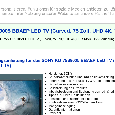
onalisieren, Funktionen für soziale Medien anbieten zu kön
nen zu Ihrer Nutzung unserer Website an unsere Partner fü
005 BBAEP LED TV (Curved, 75 Zoll, UHD 4K,
 KD-75S9005 BBAEP LED TV (Curved, 75 Zoll, UHD 4K, 3D, SMART TV) Bedienun
gsanleitung für das SONY KD-75S9005 BBAEP LED TV (C
T TV)
Hersteller: SONY
Grundbeschreibung und Inhalt der Verpackung
Einordnung des Produkts: TV & Audio - Fernse
Sicherheitsanweisungen
Beschreibung des Produkts
Inbetriebsetzung und Bedienung von led- & lcd
Tipps für SONY-Einstellungen
Einstellen und fachmännische Hilfe
Kontaktdaten zum
SONY-Kundendienst
Mängelbeseitigung
Garantieinformationen
Preis: 5999€