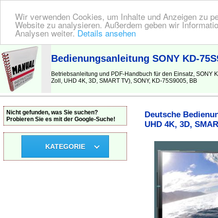
Wir verwenden Cookies, um Inhalte und Anzeigen zu pers
Website zu analysieren. Außerdem geben wir Informatio
Analysen weiter.
Details ansehen
BEDIENUNGSANLEITUNG
| Hier finden Sie die deutsche Anleitung!
Bedienungsanleitung SONY KD-75S9
Betriebsanleitung und PDF-Handbuch für den Einsatz, SONY
Zoll, UHD 4K, 3D, SMART TV), SONY, KD-75S9005, BB
Nicht gefunden, was Sie suchen?
Deutsche Bedienun
Probieren Sie es mit der Google-Suche!
UHD 4K, 3D, SMAR
KATEGORIE