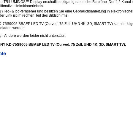
te TRILUMINOS™ Display erschafft einzigartig natürliche Farbtöne. Der 4.2 Kanal m
ultimative Heimkinoerlebnis.
Y led- & lcd-fernseher und besitzen Sie eine Gebrauchsanleitung in elektronische
er Link ist im rechten Teil des Bildschirms.
-75S9005 BBAEP LED TV (Curved, 75 Zoll, UHD 4K, 3D, SMART TV) kann in fol
geladen werden
.jpg - Andere werden leider nicht unterstützt.
ONY KD-75S9005 BBAEP LED TV (Curved, 75 Zoll, UHD 4K, 3D, SMART TV)
:
ale