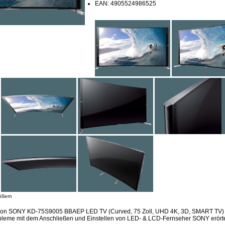
EAN: 4905524986525
ößern
sion SONY KD-75S9005 BBAEP LED TV (Curved, 75 Zoll, UHD 4K, 3D, SMART TV) 
bleme mit dem Anschließen und Einstellen von LED- & LCD-Fernseher SONY erörte