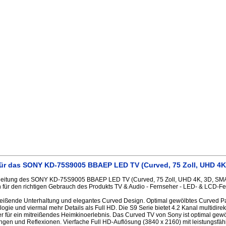
ür das SONY KD-75S9005 BBAEP LED TV (Curved, 75 Zoll, UHD 4K
eitung des SONY KD-75S9005 BBAEP LED TV (Curved, 75 Zoll, UHD 4K, 3D, SMA
 für den richtigen Gebrauch des Produkts TV & Audio - Fernseher - LED- & LCD-Fe
eißende Unterhaltung und elegantes Curved Design. Optimal gewölbtes Curved P
ogie und viermal mehr Details als Full HD. Die S9 Serie bietet 4.2 Kanal multidire
r für ein mitreißendes Heimkinoerlebnis. Das Curved TV von Sony ist optimal gewöl
ngen und Reflexionen. Vierfache Full HD-Auflösung (3840 x 2160) mit leistungsfä