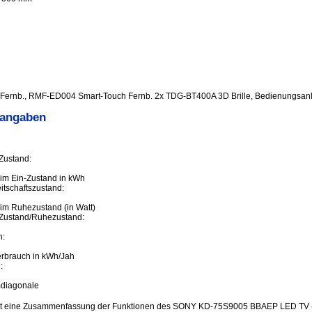
ernb., RMF-ED004 Smart-Touch Fernb. 2x TDG-BT400A 3D Brille, Bedienungsanl
sangaben
Zustand:
im Ein-Zustand in kWh
tschaftszustand:
im Ruhezustand (in Watt)
Zustand/Ruhezustand:
h:
erbrauch in kWh/Jah
:
mdiagonale
st eine Zusammenfassung der Funktionen des SONY KD-75S9005 BBAEP LED TV (