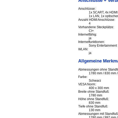
Anschlüsse + Verb
Anschlüsse:
1x SCART, 4x HDMI 
1x LAN, 1x optisch
Anzahl HDMI Anschlüsse:
4
Vorhandene Steckplätze:
CI+
Internetfähig:
ja
Internetfunktionen:
Sony Entertainment 
WLAN:
ja
Allgemeine Merkm
Abmessungen ohne Standfu
1780 mm / 830 mm 
Farbe:
Schwarz
VESA Norm:
400 x 300 mm
Breite ohne Standfuß:
1780 mm
Höhe ohne Standfuß:
830 mm
Tiefe ohne Standfuß:
130 mm
Abmessungen mit Standfuß 
1780 mm / 997 mm 