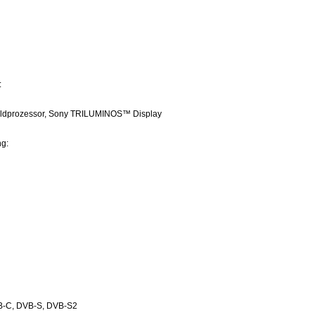
:
ildprozessor, Sony TRILUMINOS™ Display
g:
B-C, DVB-S, DVB-S2