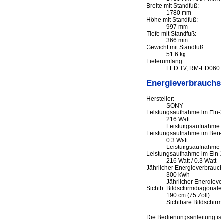
Breite mit Standfuß:
1780 mm
Höhe mit Standfuß:
997 mm
Tiefe mit Standfuß:
366 mm
Gewicht mit Standfuß:
51.6 kg
Lieferumfang:
LED TV, RM-ED060 F
Energieverbrauch
Hersteller:
SONY
Leistungsaufnahme im Ein-
216 Watt
Leistungsaufnahme 
Leistungsaufnahme im Berei
0.3 Watt
Leistungsaufnahme 
Leistungsaufnahme im Ein-
216 Watt / 0.3 Watt
Jährlicher Energieverbrauc
300 kWh
Jährlicher Energiev
Sichtb. Bildschirmdiagonale
190 cm (75 Zoll)
Sichtbare Bildschir
Die Bedienungsanleitung i