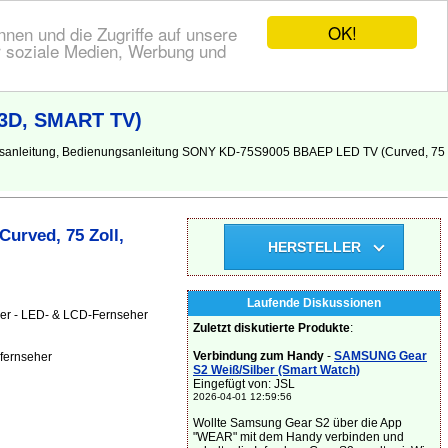
OK!
nen und die Zugriffe auf unsere
r soziale Medien, Werbung und
 3D, SMART TV)
gsanleitung, Bedienungsanleitung SONY KD-75S9005 BBAEP LED TV (Curved, 75
urved, 75 Zoll,
HERSTELLER
Laufende Diskussionen
her - LED- & LCD-Fernseher
Zuletzt diskutierte Produkte
:
Verbindung zum Handy
-
SAMSUNG Gear
-fernseher
S2 Weiß/Silber (Smart Watch)
Eingefügt von: JSL
2026-04-01 12:59:56
Wollte Samsung Gear S2 über die App
"WEAR" mit dem Handy verbinden und