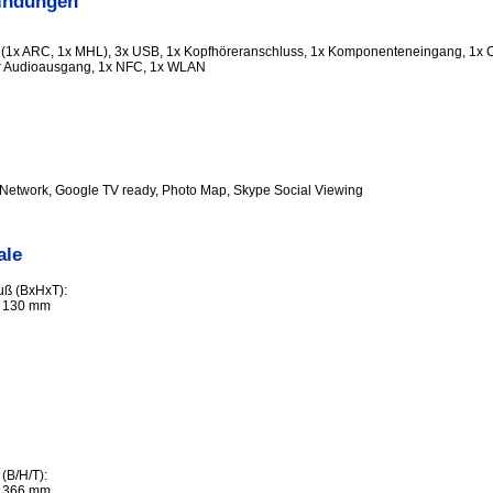
indungen
(1x ARC, 1x MHL), 3x USB, 1x Kopfhöreranschluss, 1x Komponenteneingang, 1x C
er Audioausgang, 1x NFC, 1x WLAN
Network, Google TV ready, Photo Map, Skype Social Viewing
ale
ß (BxHxT):
/ 130 mm
(B/H/T):
/ 366 mm