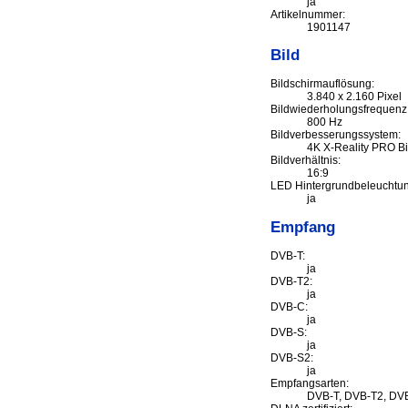
ja
Artikelnummer:
1901147
Bild
Bildschirmauflösung:
3.840 x 2.160 Pixel
Bildwiederholungsfrequenz
800 Hz
Bildverbesserungssystem:
4K X-Reality PRO B
Bildverhältnis:
16:9
LED Hintergrundbeleuchtun
ja
Empfang
DVB-T:
ja
DVB-T2:
ja
DVB-C:
ja
DVB-S:
ja
DVB-S2:
ja
Empfangsarten:
DVB-T, DVB-T2, DV