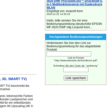
3620 DWF PrecisionCore™-Druckkopf 4-
in-1 Multifunktionsgerät mit Duplexdruck
WLAN
Eingefügt von: leopold Kern
2025-11-22 14:50:24
Hallo, bitte senden Sie mir eine
Bedienungsanleitung (deutsch)für EPSON
WF-3620 DWF mfg Leopold Kern...
Hochgeladene Bedienungsanleitungen
Hinterlassen Sie hier den Link zur
Bedienungsanleitung für das abgebildete
Produkt:
Link im Format
"http://www.webseite.de/handbuch.pdf"
Schreiben Sie den Code ab: "anleitung"
, 3D, SMART TV)
RT TV) beschreibt die
rnseher.
anel, lebensechte Farben
ktionale Lautsprecher und
bt für ein mitreißendes
higem 4K-Upscaling (4K X-