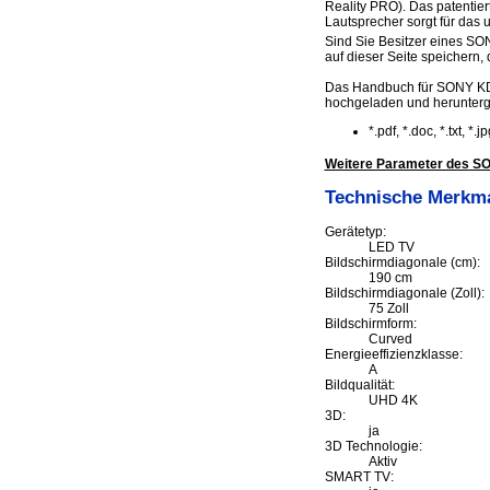
Reality PRO). Das patentier
Lautsprecher sorgt für das 
Sind Sie Besitzer eines SON
auf dieser Seite speichern, d
Das Handbuch für SONY KD
hochgeladen und herunter
*.pdf, *.doc, *.txt, *
Weitere Parameter des S
Technische Merkm
Gerätetyp:
LED TV
Bildschirmdiagonale (cm):
190 cm
Bildschirmdiagonale (Zoll):
75 Zoll
Bildschirmform:
Curved
Energieeffizienzklasse:
A
Bildqualität:
UHD 4K
3D:
ja
3D Technologie:
Aktiv
SMART TV: