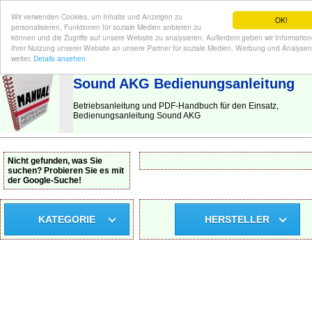
Wir verwenden Cookies, um Inhalte und Anzeigen zu
OK!
personalisieren, Funktionen für soziale Medien anbieten zu
können und die Zugriffe auf unsere Website zu analysieren. Außerdem geben wir Informatio
Ihrer Nutzung unserer Website an unsere Partner für soziale Medien, Werbung und Analysen
BEDIENUNGSANLEITUNG
| Hier finden Sie die deutsche Anleitung!
weiter.
Details ansehen
Sound AKG Bedienungsanleitung
Betriebsanleitung und PDF-Handbuch für den Einsatz,
Bedienungsanleitung Sound AKG
Nicht gefunden, was Sie
suchen? Probieren Sie es mit
der Google-Suche!
KATEGORIE
HERSTELLER