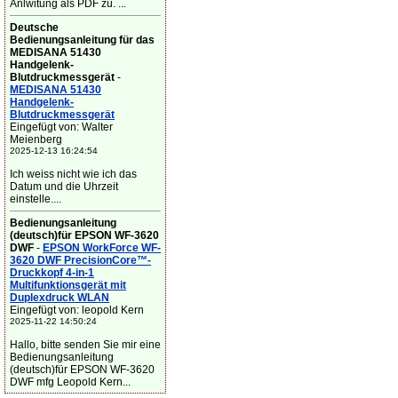
Anlwitung als PDF zu. ...
Deutsche
Bedienungsanleitung für das
MEDISANA 51430
Handgelenk-
Blutdruckmessgerät
-
MEDISANA 51430
Handgelenk-
Blutdruckmessgerät
Eingefügt von: Walter
Meienberg
2025-12-13 16:24:54
Ich weiss nicht wie ich das
Datum und die Uhrzeit
einstelle....
Bedienungsanleitung
(deutsch)für EPSON WF-3620
DWF
-
EPSON WorkForce WF-
3620 DWF PrecisionCore™-
Druckkopf 4-in-1
Multifunktionsgerät mit
Duplexdruck WLAN
Eingefügt von: leopold Kern
2025-11-22 14:50:24
Hallo, bitte senden Sie mir eine
Bedienungsanleitung
(deutsch)für EPSON WF-3620
DWF mfg Leopold Kern...