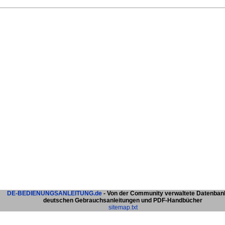
DE-BEDIENUNGSANLEITUNG.de
- Von der Community verwaltete Datenban
deutschen Gebrauchsanleitungen und PDF-Handbücher
sitemap.txt