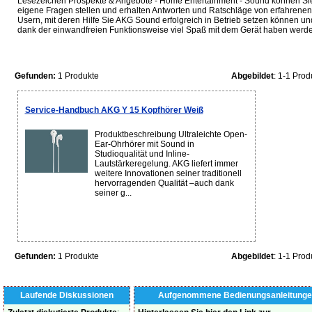
Lesezeichen Prospekte & Angebote - Home Entertainment - Sound können Si
eigene Fragen stellen und erhalten Antworten und Ratschläge von erfahrenen
Usern, mit deren Hilfe Sie AKG Sound erfolgreich in Betrieb setzen können un
dank der einwandfreien Funktionsweise viel Spaß mit dem Gerät haben werde
Gefunden:
1 Produkte
Abgebildet
: 1-1 Prod
Service-Handbuch AKG Y 15 Kopfhörer Weiß
Produktbeschreibung Ultraleichte Open-
Ear-Ohrhörer mit Sound in
Studioqualität und Inline-
Lautstärkeregelung. AKG liefert immer
weitere Innovationen seiner traditionell
hervorragenden Qualität –auch dank
seiner g...
Gefunden:
1 Produkte
Abgebildet
: 1-1 Prod
Laufende Diskussionen
Aufgenommene Bedienungsanleitunge