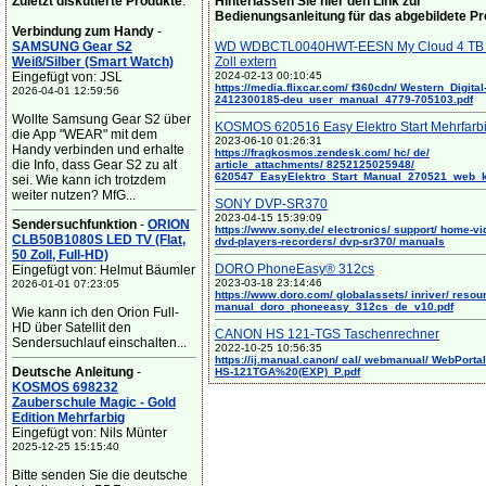
Zuletzt diskutierte Produkte
:
Hinterlassen Sie hier den Link zur
Bedienungsanleitung für das abgebildete P
Verbindung zum Handy
-
SAMSUNG Gear S2
WD WDBCTL0040HWT-EESN My Cloud 4 TB 
Weiß/Silber (Smart Watch)
Zoll extern
Eingefügt von: JSL
2024-02-13 00:10:45
https://media.flixcar.com/ f360cdn/ Western_Digital
2026-04-01 12:59:56
2412300185-deu_user_manual_4779-705103.pdf
Wollte Samsung Gear S2 über
KOSMOS 620516 Easy Elektro Start Mehrfarb
die App "WEAR" mit dem
2023-06-10 01:26:31
Handy verbinden und erhalte
https://fragkosmos.zendesk.com/ hc/ de/
die Info, dass Gear S2 zu alt
article_attachments/ 8252125025948/
620547_EasyElektro_Start_Manual_270521_web_
sei. Wie kann ich trotzdem
weiter nutzen? MfG...
SONY DVP-SR370
2023-04-15 15:39:09
Sendersuchfunktion
-
ORION
https://www.sony.de/ electronics/ support/ home-vi
CLB50B1080S LED TV (Flat,
dvd-players-recorders/ dvp-sr370/ manuals
50 Zoll, Full-HD)
DORO PhoneEasy® 312cs
Eingefügt von: Helmut Bäumler
2023-03-18 23:14:46
2026-01-01 07:23:05
https://www.doro.com/ globalassets/ inriver/ resou
manual_doro_phoneeasy_312cs_de_v10.pdf
Wie kann ich den Orion Full-
HD über Satellit den
CANON HS 121-TGS Taschenrechner
Sendersuchlauf einschalten...
2022-10-25 10:56:35
https://ij.manual.canon/ cal/ webmanual/ WebPortal/
Deutsche Anleitung
-
HS-121TGA%20(EXP)_P.pdf
KOSMOS 698232
Zauberschule Magic - Gold
Edition Mehrfarbig
Eingefügt von: Nils Münter
2025-12-25 15:15:40
Bitte senden Sie die deutsche