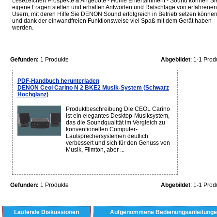
Lesezeichen Prospekte & Angebote - Home Entertainment - Sound können Si
eigene Fragen stellen und erhalten Antworten und Ratschläge von erfahrenen
Usern, mit deren Hilfe Sie DENON Sound erfolgreich in Betrieb setzen könne
und dank der einwandfreien Funktionsweise viel Spaß mit dem Gerät haben
werden.
Gefunden:
1 Produkte
Abgebildet
: 1-1 Prod
PDF-Handbuch herunterladen
DENON Ceol Carino N 2 BKE2 Musik-System (Schwarz
Hochglanz)
Produktbeschreibung Die CEOL Carino
ist ein elegantes Desktop-Musiksystem,
das die Soundqualität im Vergleich zu
konventionellen Computer-
Lautsprechersystemen deutlich
verbessert und sich für den Genuss von
Musik, Filmton, aber ...
Gefunden:
1 Produkte
Abgebildet
: 1-1 Prod
Laufende Diskussionen
Aufgenommene Bedienungsanleitunge