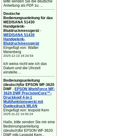
Bitte senden Sie die deutsche
Anlwitung als PDF zu. ...
Deutsche
Bedienungsanleitung für das
MEDISANA 51430
Handgelenk-
Blutdruckmessgerät
-
MEDISANA 51430
Handgelenk-
Blutdruckmessgerät
Eingefügt von: Walter
Meienberg
2025-12-13 16:24:54
Ich weiss nicht wie ich das
Datum und die Uhrzeit
einstelle....
Bedienungsanleitung
(deutsch)für EPSON WF-3620
DWF
-
EPSON WorkForce WF-
3620 DWF PrecisionCore™-
Druckkopf 4-in-1
Multifunktionsgerät mit
Duplexdruck WLAN
Eingefügt von: leopold Kern
2025-11-22 14:50:24
Hallo, bitte senden Sie mir eine
Bedienungsanleitung
(deutsch)für EPSON WF-3620
DWF mfg Leopold Kern...