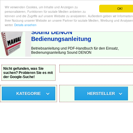
Wir verwenden Cookies, um Inhalte und Anzeigen zu
OK!
personalisieren, Funktionen für soziale Medien anbieten zu
können und die Zugriffe auf unsere Website zu analysieren. Außerdem geben wir Informatio
Ihrer Nutzung unserer Website an unsere Partner für soziale Medien, Werbung und Analysen
BEDIENUNGSANLEITUNG
| Hier finden Sie die deutsche Anleitung!
weiter.
Details ansehen
Sound DENON
Bedienungsanleitung
Betriebsanleitung und PDF-Handbuch für den Einsatz,
Bedienungsanleitung Sound DENON
Nicht gefunden, was Sie
suchen? Probieren Sie es mit
der Google-Suche!
KATEGORIE
HERSTELLER