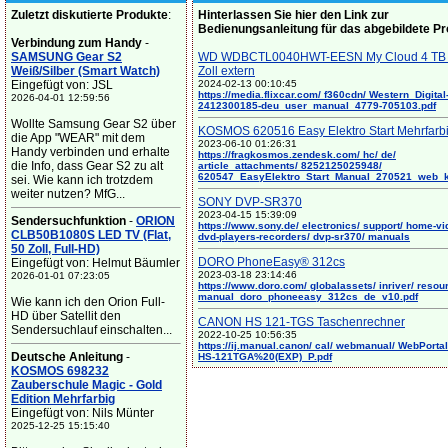
Zuletzt diskutierte Produkte
:
Hinterlassen Sie hier den Link zur
Bedienungsanleitung für das abgebildete P
Verbindung zum Handy
-
SAMSUNG Gear S2
WD WDBCTL0040HWT-EESN My Cloud 4 TB 
Weiß/Silber (Smart Watch)
Zoll extern
Eingefügt von: JSL
2024-02-13 00:10:45
https://media.flixcar.com/ f360cdn/ Western_Digital
2026-04-01 12:59:56
2412300185-deu_user_manual_4779-705103.pdf
Wollte Samsung Gear S2 über
KOSMOS 620516 Easy Elektro Start Mehrfarb
die App "WEAR" mit dem
2023-06-10 01:26:31
Handy verbinden und erhalte
https://fragkosmos.zendesk.com/ hc/ de/
die Info, dass Gear S2 zu alt
article_attachments/ 8252125025948/
620547_EasyElektro_Start_Manual_270521_web_
sei. Wie kann ich trotzdem
weiter nutzen? MfG...
SONY DVP-SR370
2023-04-15 15:39:09
Sendersuchfunktion
-
ORION
https://www.sony.de/ electronics/ support/ home-vi
CLB50B1080S LED TV (Flat,
dvd-players-recorders/ dvp-sr370/ manuals
50 Zoll, Full-HD)
DORO PhoneEasy® 312cs
Eingefügt von: Helmut Bäumler
2023-03-18 23:14:46
2026-01-01 07:23:05
https://www.doro.com/ globalassets/ inriver/ resou
manual_doro_phoneeasy_312cs_de_v10.pdf
Wie kann ich den Orion Full-
HD über Satellit den
CANON HS 121-TGS Taschenrechner
Sendersuchlauf einschalten...
2022-10-25 10:56:35
https://ij.manual.canon/ cal/ webmanual/ WebPortal/
Deutsche Anleitung
-
HS-121TGA%20(EXP)_P.pdf
KOSMOS 698232
Zauberschule Magic - Gold
Edition Mehrfarbig
Eingefügt von: Nils Münter
2025-12-25 15:15:40