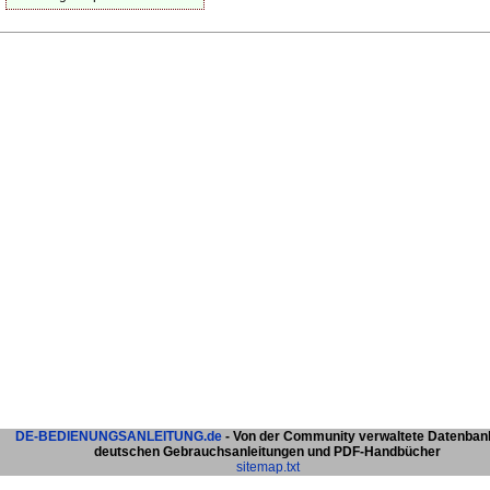
DE-BEDIENUNGSANLEITUNG.de
- Von der Community verwaltete Datenban
deutschen Gebrauchsanleitungen und PDF-Handbücher
sitemap.txt