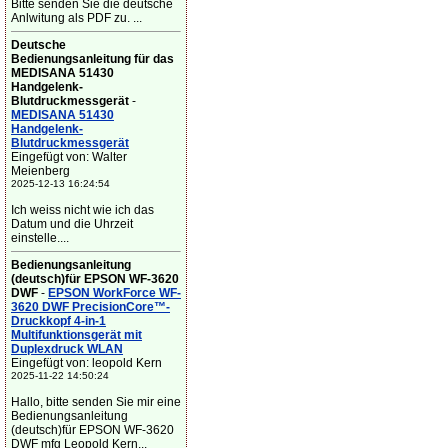
Bitte senden Sie die deutsche
Anlwitung als PDF zu. ...
Deutsche
Bedienungsanleitung für das
MEDISANA 51430
Handgelenk-
Blutdruckmessgerät
-
MEDISANA 51430
Handgelenk-
Blutdruckmessgerät
Eingefügt von: Walter
Meienberg
2025-12-13 16:24:54
Ich weiss nicht wie ich das
Datum und die Uhrzeit
einstelle....
Bedienungsanleitung
(deutsch)für EPSON WF-3620
DWF
-
EPSON WorkForce WF-
3620 DWF PrecisionCore™-
Druckkopf 4-in-1
Multifunktionsgerät mit
Duplexdruck WLAN
Eingefügt von: leopold Kern
2025-11-22 14:50:24
Hallo, bitte senden Sie mir eine
Bedienungsanleitung
(deutsch)für EPSON WF-3620
DWF mfg Leopold Kern...