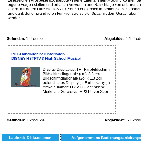
Lesezeichen Prospekte & Angebote - Home Entertainment - Sound können Si
eigene Fragen stellen und erhalten Antworten und Ratschläge von erfahrenen
Usern, mit deren Hilfe Sie DISNEY Sound erfolgreich in Betrieb setzen könne
und dank der einwandfreien Funktionsweise viel Spaß mit dem Gerät haben
werden.
Gefunden:
1 Produkte
Abgebildet
: 1-1 Prod
PDF-Handbuch herunterladen
DISNEY HSTFTV 3 High School Musical
Display Displaytyp: TFT-Farbbildschirm
Bildschirmdiagonale (cm): 3.3 cm
Bildschirmdiagonale (Zoll): 1.3 Zoll
beleuchtetes Display: ja Farbdisplay: ja
Artikelnummer: 1176566 Technische
Merkmale Gerätetyp: MP3 Player Spei...
Gefunden:
1 Produkte
Abgebildet
: 1-1 Prod
Laufende Diskussionen
Aufgenommene Bedienungsanleitunge