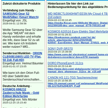
Zuletzt diskutierte Produkte
:
Hinterlassen Sie hier den Link zur
Bedienungsanleitung für das abgebildete P
Verbindung zum Handy
-
SAMSUNG Gear S2
WD WDBCTL0040HWT-EESN My Cloud 4 TB 
Weiß/Silber (Smart Watch)
Zoll extern
Eingefügt von: JSL
2024-02-13 00:10:45
https://media.flixcar.com/ f360cdn/ Western_Digital
2026-04-01 12:59:56
2412300185-deu_user_manual_4779-705103.pdf
Wollte Samsung Gear S2 über
KOSMOS 620516 Easy Elektro Start Mehrfarb
die App "WEAR" mit dem
2023-06-10 01:26:31
Handy verbinden und erhalte
https://fragkosmos.zendesk.com/ hc/ de/
die Info, dass Gear S2 zu alt
article_attachments/ 8252125025948/
620547_EasyElektro_Start_Manual_270521_web_
sei. Wie kann ich trotzdem
weiter nutzen? MfG...
SONY DVP-SR370
2023-04-15 15:39:09
Sendersuchfunktion
-
ORION
https://www.sony.de/ electronics/ support/ home-vi
CLB50B1080S LED TV (Flat,
dvd-players-recorders/ dvp-sr370/ manuals
50 Zoll, Full-HD)
DORO PhoneEasy® 312cs
Eingefügt von: Helmut Bäumler
2023-03-18 23:14:46
2026-01-01 07:23:05
https://www.doro.com/ globalassets/ inriver/ resou
manual_doro_phoneeasy_312cs_de_v10.pdf
Wie kann ich den Orion Full-
HD über Satellit den
CANON HS 121-TGS Taschenrechner
Sendersuchlauf einschalten...
2022-10-25 10:56:35
https://ij.manual.canon/ cal/ webmanual/ WebPortal/
Deutsche Anleitung
-
HS-121TGA%20(EXP)_P.pdf
KOSMOS 698232
Zauberschule Magic - Gold
Edition Mehrfarbig
Eingefügt von: Nils Münter
2025-12-25 15:15:40