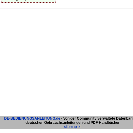
DE-BEDIENUNGSANLEITUNG.de
- Von der Community verwaltete Datenban
deutschen Gebrauchsanleitungen und PDF-Handbücher
sitemap.txt