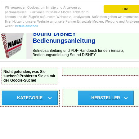
Wir verwenden Cookies, um Inhalte und Anzeigen zu
OK!
personalisieren, Funktionen für soziale Medien anbieten zu
können und die Zugriffe auf unsere Website zu analysieren. Außerdem geben wir Informatio
Ihrer Nutzung unserer Website an unsere Partner für soziale Medien, Werbung und Analysen
BEDIENUNGSANLEITUNG
| Hier finden Sie die deutsche Anleitung!
weiter.
Details ansehen
Sound DISNEY
Bedienungsanleitung
Betriebsanleitung und PDF-Handbuch für den Einsatz,
Bedienungsanleitung Sound DISNEY
Nicht gefunden, was Sie
suchen? Probieren Sie es mit
der Google-Suche!
KATEGORIE
HERSTELLER