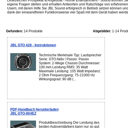
Lesezeichen Prospekte & Angebote - Home Entertainment - Sound können Si
eigene Fragen stellen und erhalten Antworten und Ratschläge von erfahrenen
Usern, mit deren Hilfe Sie JBL Sound erfolgreich in Betrieb setzen können un
dank der einwandfreien Funktionsweise viel Spaß mit dem Gerät haben werde
Gefunden:
14 Produkte
Abgebildet
: 1-14 Prod
JBL GTO 428 - Instruktionen
Technische Merkmale Typ: Lautsprecher
Serie: GTO Aktiv / Passiv: Passiv
System: 2-Wege Chassis Durchmesser:
100 mm Leistung RMS: 35 Watt
Maximale Leistung: 105 Watt Impedanz:
2 Ohm Frequenzgang: 75-21000 Hz
Wirkungsgrad: 90 dB (...
PDF-Handbuch herunterladen
JBL GTO-804EZ
Produktbeschreibung Die Leistung des
besten Autoverstärkers kann nur so gut