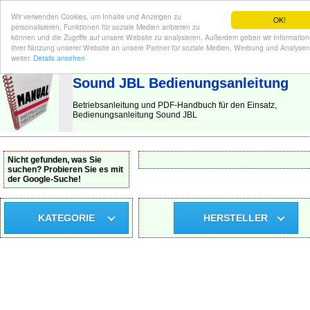
Wir verwenden Cookies, um Inhalte und Anzeigen zu
OK!
personalisieren, Funktionen für soziale Medien anbieten zu
können und die Zugriffe auf unsere Website zu analysieren. Außerdem geben wir Informatio
Ihrer Nutzung unserer Website an unsere Partner für soziale Medien, Werbung und Analysen
BEDIENUNGSANLEITUNG
| Hier finden Sie die deutsche Anleitung!
weiter.
Details ansehen
Sound JBL Bedienungsanleitung
Betriebsanleitung und PDF-Handbuch für den Einsatz,
Bedienungsanleitung Sound JBL
Nicht gefunden, was Sie
suchen? Probieren Sie es mit
der Google-Suche!
KATEGORIE
HERSTELLER