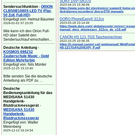
SONY DVP-SR370
2023-04-15 15:39:09
Sendersuchfunktion
-
ORION
https://www.sony.de/ electronics/ support/ home-vi
CLB50B1080S LED TV (Flat,
dvd-players-recorders/ dvp-sr370/ manuals
50 Zoll, Full-HD)
DORO PhoneEasy® 312cs
Eingefügt von: Helmut Bäumler
2023-03-18 23:14:46
2026-01-01 07:23:05
https://www.doro.com/ globalassets/ inriver/ resou
manual_doro_phoneeasy_312cs_de_v10.pdf
Wie kann ich den Orion Full-
HD über Satellit den
CANON HS 121-TGS Taschenrechner
Sendersuchlauf einschalten...
2022-10-25 10:56:35
https://ij.manual.canon/ cal/ webmanual/ WebPortal/
Deutsche Anleitung
-
HS-121TGA%20(EXP)_P.pdf
KOSMOS 698232
Zauberschule Magic - Gold
Edition Mehrfarbig
Eingefügt von: Nils Münter
2025-12-25 15:15:40
Bitte senden Sie die deutsche
Anlwitung als PDF zu. ...
Deutsche
Bedienungsanleitung für das
MEDISANA 51430
Handgelenk-
Blutdruckmessgerät
-
MEDISANA 51430
Handgelenk-
Blutdruckmessgerät
Eingefügt von: Walter
Meienberg
2025-12-13 16:24:54