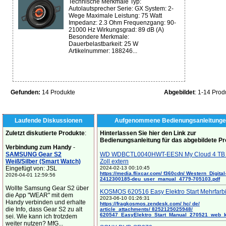
Technische Merkmale Typ:
Autolautsprecher Serie: GX System: 2-
Wege Maximale Leistung: 75 Watt
Impedanz: 2.3 Ohm Frequenzgang: 90-
21000 Hz Wirkungsgrad: 89 dB (A)
Besondere Merkmale:
Dauerbelastbarkeit: 25 W
Artikelnummer: 188246...
Gefunden:
14 Produkte
Abgebildet
: 1-14 Prod
Laufende Diskussionen
Aufgenommene Bedienungsanleitunge
Zuletzt diskutierte Produkte
:
Hinterlassen Sie hier den Link zur
Bedienungsanleitung für das abgebildete P
Verbindung zum Handy
-
SAMSUNG Gear S2
WD WDBCTL0040HWT-EESN My Cloud 4 TB 
Weiß/Silber (Smart Watch)
Zoll extern
Eingefügt von: JSL
2024-02-13 00:10:45
https://media.flixcar.com/ f360cdn/ Western_Digital
2026-04-01 12:59:56
2412300185-deu_user_manual_4779-705103.pdf
Wollte Samsung Gear S2 über
KOSMOS 620516 Easy Elektro Start Mehrfarb
die App "WEAR" mit dem
2023-06-10 01:26:31
Handy verbinden und erhalte
https://fragkosmos.zendesk.com/ hc/ de/
die Info, dass Gear S2 zu alt
article_attachments/ 8252125025948/
620547_EasyElektro_Start_Manual_270521_web_
sei. Wie kann ich trotzdem
weiter nutzen? MfG...