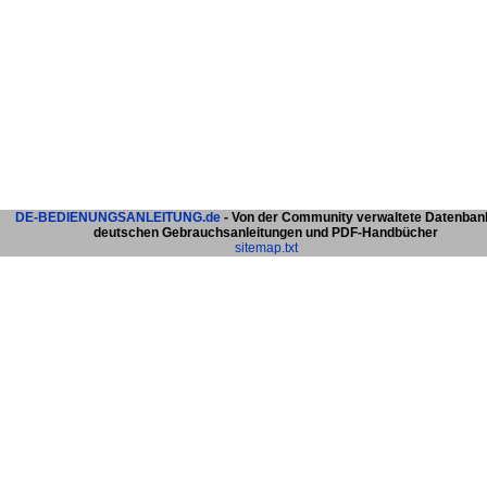
DE-BEDIENUNGSANLEITUNG.de
- Von der Community verwaltete Datenban
deutschen Gebrauchsanleitungen und PDF-Handbücher
sitemap.txt