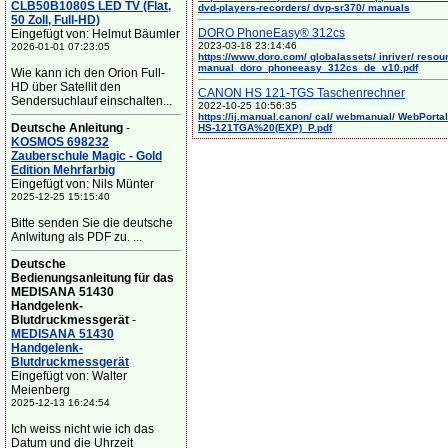
CLB50B1080S LED TV (Flat,
dvd-players-recorders/ dvp-sr370/ manuals
50 Zoll, Full-HD)
DORO PhoneEasy® 312cs
Eingefügt von: Helmut Bäumler
2023-03-18 23:14:46
2026-01-01 07:23:05
https://www.doro.com/ globalassets/ inriver/ resou
manual_doro_phoneeasy_312cs_de_v10.pdf
Wie kann ich den Orion Full-
HD über Satellit den
CANON HS 121-TGS Taschenrechner
Sendersuchlauf einschalten...
2022-10-25 10:56:35
https://ij.manual.canon/ cal/ webmanual/ WebPortal/
Deutsche Anleitung
-
HS-121TGA%20(EXP)_P.pdf
KOSMOS 698232
Zauberschule Magic - Gold
Edition Mehrfarbig
Eingefügt von: Nils Münter
2025-12-25 15:15:40
Bitte senden Sie die deutsche
Anlwitung als PDF zu. ...
Deutsche
Bedienungsanleitung für das
MEDISANA 51430
Handgelenk-
Blutdruckmessgerät
-
MEDISANA 51430
Handgelenk-
Blutdruckmessgerät
Eingefügt von: Walter
Meienberg
2025-12-13 16:24:54
Ich weiss nicht wie ich das
Datum und die Uhrzeit