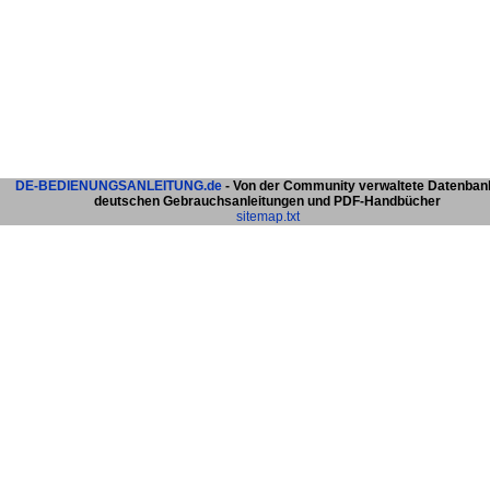
DE-BEDIENUNGSANLEITUNG.de
- Von der Community verwaltete Datenban
deutschen Gebrauchsanleitungen und PDF-Handbücher
sitemap.txt