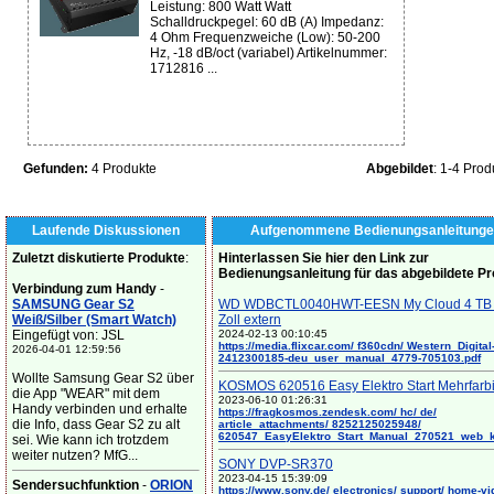
Leistung: 800 Watt Watt
Schalldruckpegel: 60 dB (A) Impedanz:
4 Ohm Frequenzweiche (Low): 50-200
Hz, -18 dB/oct (variabel) Artikelnummer:
1712816 ...
Gefunden:
4 Produkte
Abgebildet
: 1-4 Prod
Laufende Diskussionen
Aufgenommene Bedienungsanleitunge
Zuletzt diskutierte Produkte
:
Hinterlassen Sie hier den Link zur
Bedienungsanleitung für das abgebildete P
Verbindung zum Handy
-
SAMSUNG Gear S2
WD WDBCTL0040HWT-EESN My Cloud 4 TB 
Weiß/Silber (Smart Watch)
Zoll extern
Eingefügt von: JSL
2024-02-13 00:10:45
https://media.flixcar.com/ f360cdn/ Western_Digital
2026-04-01 12:59:56
2412300185-deu_user_manual_4779-705103.pdf
Wollte Samsung Gear S2 über
KOSMOS 620516 Easy Elektro Start Mehrfarb
die App "WEAR" mit dem
2023-06-10 01:26:31
Handy verbinden und erhalte
https://fragkosmos.zendesk.com/ hc/ de/
die Info, dass Gear S2 zu alt
article_attachments/ 8252125025948/
620547_EasyElektro_Start_Manual_270521_web_
sei. Wie kann ich trotzdem
weiter nutzen? MfG...
SONY DVP-SR370
2023-04-15 15:39:09
Sendersuchfunktion
-
ORION
https://www.sony.de/ electronics/ support/ home-vi