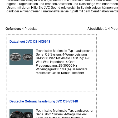
Lesezeichen Prospekte & Angebote - Home Entertainment - Sound können Si
eigene Fragen stellen und erhalten Antworten und Ratschläge von erfahrenen
Usern, mit deren Hilfe Sie JVC Sound erfolgreich in Betrieb setzen können un
dank der einwandfreien Funktionsweise viel Spaß mit dem Gerät haben werde
Gefunden:
4 Produkte
Abgebildet
: 1-4 Prod
Datasheet JVC CS-HX6948
Technische Merkmale Typ: Lautsprecher
Serie: CS System: 4-Wege Leistung
RMS: 80 Watt Maximale Leistung: 490
Watt Watt Impedanz: 4 Ohm
Frequenzgang: 25-30000 Hz
Wirkungsgrad: 87 dB (A) Besondere
Merkmale: Olefin-Konus-Tieftöner ...
Deutsche Gebrauchsanleitung JVC CS-V6948
Technische Merkmale Typ: Lautsprecher
Serie: drvn System: 4-Wege koaxial