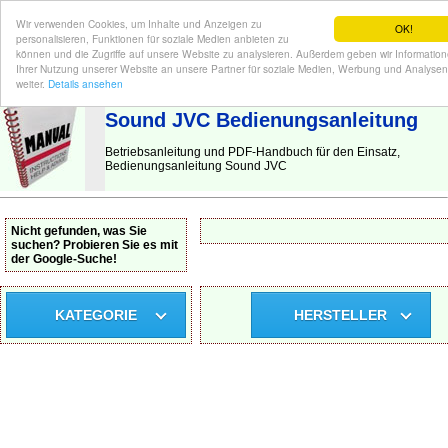
Wir verwenden Cookies, um Inhalte und Anzeigen zu
OK!
personalisieren, Funktionen für soziale Medien anbieten zu
können und die Zugriffe auf unsere Website zu analysieren. Außerdem geben wir Informatio
Ihrer Nutzung unserer Website an unsere Partner für soziale Medien, Werbung und Analysen
BEDIENUNGSANLEITUNG
| Hier finden Sie die deutsche Anleitung!
weiter.
Details ansehen
Sound JVC Bedienungsanleitung
Betriebsanleitung und PDF-Handbuch für den Einsatz,
Bedienungsanleitung Sound JVC
Nicht gefunden, was Sie
suchen? Probieren Sie es mit
der Google-Suche!
KATEGORIE
HERSTELLER