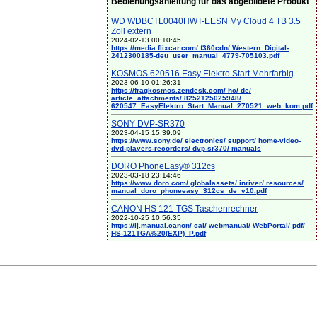
Bedienungsanleitung für das abgebildete Produkt
:
WD WDBCTL0040HWT-EESN My Cloud 4 TB 3.5
Zoll extern
2024-02-13 00:10:45
https://media.flixcar.com/ f360cdn/ Western_Digital-
2412300185-deu_user_manual_4779-705103.pdf
KOSMOS 620516 Easy Elektro Start Mehrfarbig
2023-06-10 01:26:31
https://fragkosmos.zendesk.com/ hc/ de/
article_attachments/ 8252125025948/
620547_EasyElektro_Start_Manual_270521_web_kom.pdf
SONY DVP-SR370
2023-04-15 15:39:09
https://www.sony.de/ electronics/ support/ home-video-
dvd-players-recorders/ dvp-sr370/ manuals
DORO PhoneEasy® 312cs
2023-03-18 23:14:46
https://www.doro.com/ globalassets/ inriver/ resources/
manual_doro_phoneeasy_312cs_de_v10.pdf
CANON HS 121-TGS Taschenrechner
2022-10-25 10:56:35
https://ij.manual.canon/ cal/ webmanual/ WebPortal/ pdf/
HS-121TGA%20(EXP)_P.pdf