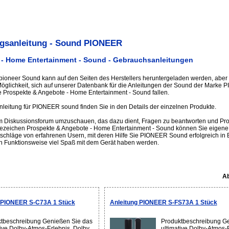
gsanleitung - Sound PIONEER
- Home Entertainment - Sound - Gebrauchsanleitungen
 pioneer Sound kann auf den Seiten des Herstellers heruntergeladen werden, aber 
e Möglichkeit, sich auf unserer Datenbank für die Anleitungen der Sound der Marke
 Prospekte & Angebote - Home Entertainment - Sound fallen.
leitung für PIONEER sound finden Sie in den Details der einzelnen Produkte.
im Diskussionsforum umzuschauen, das dazu dient, Fragen zu beantworten und Pro
sezeichen Prospekte & Angebote - Home Entertainment - Sound können Sie eigene 
schläge von erfahrenen Usern, mit deren Hilfe Sie PIONEER Sound erfolgreich in 
n Funktionsweise viel Spaß mit dem Gerät haben werden.
Ab
 PIONEER S-C73A 1 Stück
Anleitung PIONEER S-FS73A 1 Stück
tbeschreibung Genießen Sie das
Produktbeschreibung Ge
tive Dolby-Atmos-Erlebnis. Dolby
ultimative Dolby-Atmos-