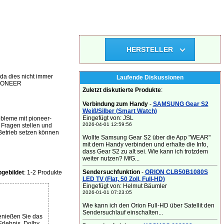
HERSTELLER
da dies nicht immer
Laufende Diskussionen
 PIONEER
Zuletzt diskutierte Produkte
:
Verbindung zum Handy
-
SAMSUNG Gear S2
Weiß/Silber (Smart Watch)
Eingefügt von: JSL
bleme mit pioneer-
2026-04-01 12:59:56
Fragen stellen und
Betrieb setzen können
Wollte Samsung Gear S2 über die App "WEAR"
mit dem Handy verbinden und erhalte die Info,
dass Gear S2 zu alt sei. Wie kann ich trotzdem
weiter nutzen? MfG...
Sendersuchfunktion
-
ORION CLB50B1080S
gebildet
: 1-2 Produkte
LED TV (Flat, 50 Zoll, Full-HD)
Eingefügt von: Helmut Bäumler
2026-01-01 07:23:05
Wie kann ich den Orion Full-HD über Satellit den
Sendersuchlauf einschalten...
nießen Sie das
Erlebnis. Dolby