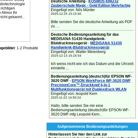
Deutsche Anleitung
-
KOSMOS 698232
udiotechnologie
Zauberschule Magic - Gold Edition Mehrfarbig
 richtigen
Eingefügt von: Nils Münter
y Atmos Ihr
2025-12-25 15:15:40
icht gekannt...
Bitte senden Sie die deutsche Anlwitung als PDF
zu. ...
Deutsche Bedienungsanleitung für das
MEDISANA 51430 Handgelenk-
Blutdruckmessgerät
-
MEDISANA 51430
Handgelenk-Blutdruckmessgerät
gebildet
: 1-2 Produkte
Eingefügt von: Walter Meienberg
2025-12-13 16:24:54
Ich weiss nicht wie ich das Datum und die Uhrzeit
einstelle....
Bedienungsanleitung (deutsch)für EPSON WF-
3620 DWF
-
EPSON WorkForce WF-3620 DWF
PrecisionCore™-Druckkopf 4-in-1
Multifunktionsgerät mit Duplexdruck WLAN
Eingefügt von: leopold Kern
2025-11-22 14:50:24
Hallo, bitte senden Sie mir eine
Bedienungsanleitung (deutsch)für EPSON WF-
3620 DWF mfg Leopold Kern...
Aufgenommene Bedienungsanleitungen
Hinterlassen Sie hier den Link zur