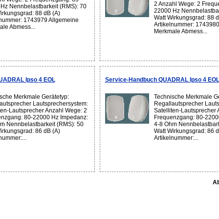
2 Anzahl Wege: 2 Frequ
Hz Nennbelastbarkeit (RMS): 70
22000 Hz Nennbelastbar
irkungsgrad: 88 dB (A)
Watt Wirkungsgrad: 88 d
lnummer: 1743979 Allgemeine
Artikelnummer: 1743980
le Abmess...
Merkmale Abmess...
QUADRAL Ipso 4 EOL
Service-Handbuch QUADRAL Ipso 4 EO
sche Merkmale Gerätetyp:
Technische Merkmale Ge
autsprecher Lautsprechersystem:
Regallautsprecher Laut
iten-Lautsprecher Anzahl Wege: 2
Satelliten-Lautsprecher
nzgang: 80-22000 Hz Impedanz:
Frequenzgang: 80-2200
m Nennbelastbarkeit (RMS): 50
4-8 Ohm Nennbelastbark
irkungsgrad: 86 dB (A)
Watt Wirkungsgrad: 86 d
nummer:...
Artikelnummer:...
Ab