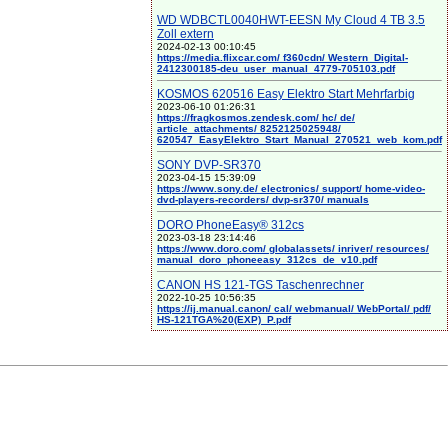
WD WDBCTL0040HWT-EESN My Cloud 4 TB 3.5
Zoll extern
2024-02-13 00:10:45
https://media.flixcar.com/ f360cdn/ Western_Digital-
2412300185-deu_user_manual_4779-705103.pdf
KOSMOS 620516 Easy Elektro Start Mehrfarbig
2023-06-10 01:26:31
https://fragkosmos.zendesk.com/ hc/ de/
article_attachments/ 8252125025948/
620547_EasyElektro_Start_Manual_270521_web_kom.pdf
SONY DVP-SR370
2023-04-15 15:39:09
https://www.sony.de/ electronics/ support/ home-video-
dvd-players-recorders/ dvp-sr370/ manuals
DORO PhoneEasy® 312cs
2023-03-18 23:14:46
https://www.doro.com/ globalassets/ inriver/ resources/
manual_doro_phoneeasy_312cs_de_v10.pdf
CANON HS 121-TGS Taschenrechner
2022-10-25 10:56:35
https://ij.manual.canon/ cal/ webmanual/ WebPortal/ pdf/
HS-121TGA%20(EXP)_P.pdf