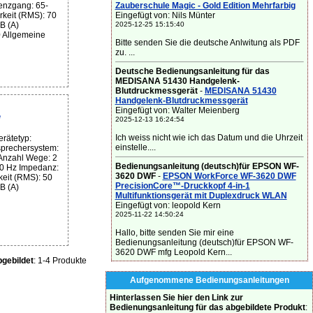
Zauberschule Magic - Gold Edition Mehrfarbig
enzgang: 65-
Eingefügt von: Nils Münter
keit (RMS): 70
2025-12-25 15:15:40
B (A)
 Allgemeine
Bitte senden Sie die deutsche Anlwitung als PDF
zu. ...
Deutsche Bedienungsanleitung für das
MEDISANA 51430 Handgelenk-
Blutdruckmessgerät
-
MEDISANA 51430
Handgelenk-Blutdruckmessgerät
Eingefügt von: Walter Meienberg
L
2025-12-13 16:24:54
Ich weiss nicht wie ich das Datum und die Uhrzeit
rätetyp:
einstelle....
sprechersystem:
 Anzahl Wege: 2
Bedienungsanleitung (deutsch)für EPSON WF-
0 Hz Impedanz:
3620 DWF
-
EPSON WorkForce WF-3620 DWF
eit (RMS): 50
PrecisionCore™-Druckkopf 4-in-1
B (A)
Multifunktionsgerät mit Duplexdruck WLAN
Eingefügt von: leopold Kern
2025-11-22 14:50:24
Hallo, bitte senden Sie mir eine
Bedienungsanleitung (deutsch)für EPSON WF-
3620 DWF mfg Leopold Kern...
gebildet
: 1-4 Produkte
Aufgenommene Bedienungsanleitungen
Hinterlassen Sie hier den Link zur
Bedienungsanleitung für das abgebildete Produkt
: