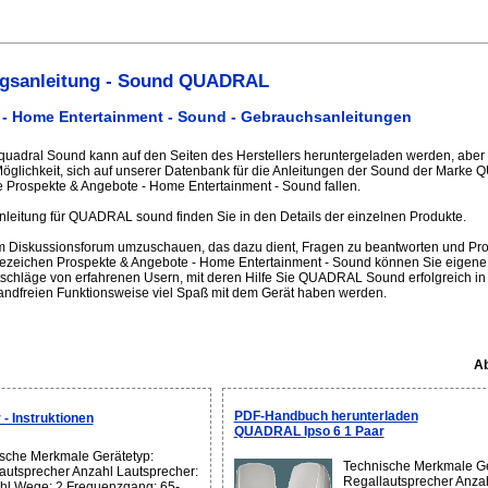
gsanleitung - Sound QUADRAL
- Home Entertainment - Sound - Gebrauchsanleitungen
 quadral Sound kann auf den Seiten des Herstellers heruntergeladen werden, aber 
e Möglichkeit, sich auf unserer Datenbank für die Anleitungen der Sound der Mark
 Prospekte & Angebote - Home Entertainment - Sound fallen.
leitung für QUADRAL sound finden Sie in den Details der einzelnen Produkte.
im Diskussionsforum umzuschauen, das dazu dient, Fragen zu beantworten und Pro
sezeichen Prospekte & Angebote - Home Entertainment - Sound können Sie eigene 
schläge von erfahrenen Usern, mit deren Hilfe Sie QUADRAL Sound erfolgreich in 
ndfreien Funktionsweise viel Spaß mit dem Gerät haben werden.
Ab
PDF-Handbuch herunterladen
- Instruktionen
QUADRAL Ipso 6 1 Paar
sche Merkmale Gerätetyp:
Technische Merkmale Ge
autsprecher Anzahl Lautsprecher:
Regallautsprecher Anzah
hl Wege: 2 Frequenzgang: 65-