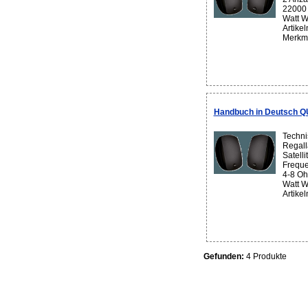
22000 
Watt W
Artike
Merkma
Handbuch in Deutsch 
Techni
Regall
Satell
Freque
4-8 Oh
Watt W
Artikel
Gefunden:
4 Produkte