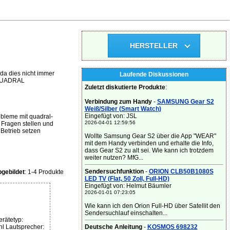
HERSTELLER
da dies nicht immer
Laufende Diskussionen
e QUADRAL
Zuletzt diskutierte Produkte
:
Verbindung zum Handy
-
SAMSUNG Gear S2
Weiß/Silber (Smart Watch)
Eingefügt von: JSL
bleme mit quadral-
2026-04-01 12:59:56
Fragen stellen und
Betrieb setzen
Wollte Samsung Gear S2 über die App "WEAR"
mit dem Handy verbinden und erhalte die Info,
dass Gear S2 zu alt sei. Wie kann ich trotzdem
weiter nutzen? MfG...
Sendersuchfunktion
-
ORION CLB50B1080S
gebildet
: 1-4 Produkte
LED TV (Flat, 50 Zoll, Full-HD)
Eingefügt von: Helmut Bäumler
2026-01-01 07:23:05
Wie kann ich den Orion Full-HD über Satellit den
Sendersuchlauf einschalten...
rätetyp:
Deutsche Anleitung
-
KOSMOS 698232
l Lautsprecher: