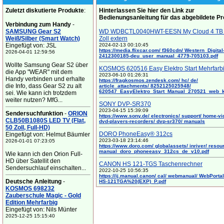
Zuletzt diskutierte Produkte
:
Hinterlassen Sie hier den Link zur
Bedienungsanleitung für das abgebildete P
Verbindung zum Handy
-
SAMSUNG Gear S2
WD WDBCTL0040HWT-EESN My Cloud 4 TB 
Weiß/Silber (Smart Watch)
Zoll extern
Eingefügt von: JSL
2024-02-13 00:10:45
https://media.flixcar.com/ f360cdn/ Western_Digital
2026-04-01 12:59:56
2412300185-deu_user_manual_4779-705103.pdf
Wollte Samsung Gear S2 über
KOSMOS 620516 Easy Elektro Start Mehrfarb
die App "WEAR" mit dem
2023-06-10 01:26:31
Handy verbinden und erhalte
https://fragkosmos.zendesk.com/ hc/ de/
die Info, dass Gear S2 zu alt
article_attachments/ 8252125025948/
620547_EasyElektro_Start_Manual_270521_web_
sei. Wie kann ich trotzdem
weiter nutzen? MfG...
SONY DVP-SR370
2023-04-15 15:39:09
Sendersuchfunktion
-
ORION
https://www.sony.de/ electronics/ support/ home-vi
CLB50B1080S LED TV (Flat,
dvd-players-recorders/ dvp-sr370/ manuals
50 Zoll, Full-HD)
DORO PhoneEasy® 312cs
Eingefügt von: Helmut Bäumler
2023-03-18 23:14:46
2026-01-01 07:23:05
https://www.doro.com/ globalassets/ inriver/ resou
manual_doro_phoneeasy_312cs_de_v10.pdf
Wie kann ich den Orion Full-
HD über Satellit den
CANON HS 121-TGS Taschenrechner
Sendersuchlauf einschalten...
2022-10-25 10:56:35
https://ij.manual.canon/ cal/ webmanual/ WebPortal/
Deutsche Anleitung
-
HS-121TGA%20(EXP)_P.pdf
KOSMOS 698232
Zauberschule Magic - Gold
Edition Mehrfarbig
Eingefügt von: Nils Münter
2025-12-25 15:15:40