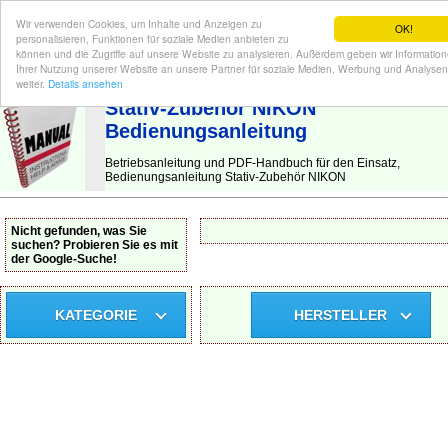
Wir verwenden Cookies, um Inhalte und Anzeigen zu
OK!
personalisieren, Funktionen für soziale Medien anbieten zu
können und die Zugriffe auf unsere Website zu analysieren. Außerdem geben wir Informatio
Ihrer Nutzung unserer Website an unsere Partner für soziale Medien, Werbung und Analysen
BEDIENUNGSANLEITUNG
| Hier finden Sie die deutsche Anleitung!
weiter.
Details ansehen
Stativ-Zubehör NIKON
Bedienungsanleitung
Betriebsanleitung und PDF-Handbuch für den Einsatz,
Bedienungsanleitung Stativ-Zubehör NIKON
Nicht gefunden, was Sie
suchen? Probieren Sie es mit
der Google-Suche!
KATEGORIE
HERSTELLER