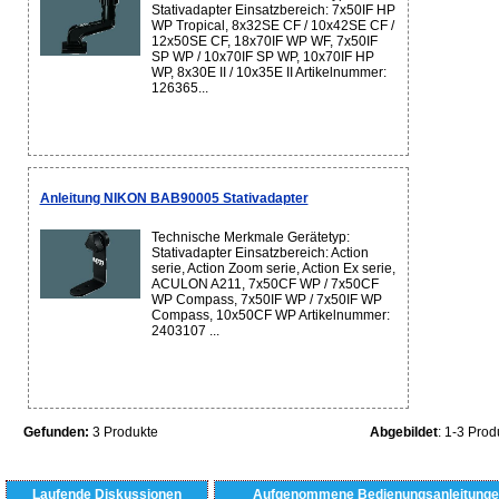
Stativadapter Einsatzbereich: 7x50IF HP
WP Tropical, 8x32SE CF / 10x42SE CF /
12x50SE CF, 18x70IF WP WF, 7x50IF
SP WP / 10x70IF SP WP, 10x70IF HP
WP, 8x30E II / 10x35E II Artikelnummer:
126365...
Anleitung NIKON BAB90005 Stativadapter
Technische Merkmale Gerätetyp:
Stativadapter Einsatzbereich: Action
serie, Action Zoom serie, Action Ex serie,
ACULON A211, 7x50CF WP / 7x50CF
WP Compass, 7x50IF WP / 7x50IF WP
Compass, 10x50CF WP Artikelnummer:
2403107 ...
Gefunden:
3 Produkte
Abgebildet
: 1-3 Prod
Laufende Diskussionen
Aufgenommene Bedienungsanleitunge