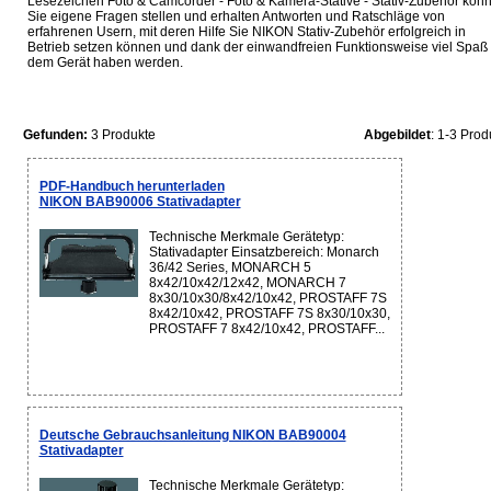
Lesezeichen Foto & Camcorder - Foto & Kamera-Stative - Stativ-Zubehör kön
Sie eigene Fragen stellen und erhalten Antworten und Ratschläge von
erfahrenen Usern, mit deren Hilfe Sie NIKON Stativ-Zubehör erfolgreich in
Betrieb setzen können und dank der einwandfreien Funktionsweise viel Spaß 
dem Gerät haben werden.
Gefunden:
3 Produkte
Abgebildet
: 1-3 Prod
PDF-Handbuch herunterladen
NIKON BAB90006 Stativadapter
Technische Merkmale Gerätetyp:
Stativadapter Einsatzbereich: Monarch
36/42 Series, MONARCH 5
8x42/10x42/12x42, MONARCH 7
8x30/10x30/8x42/10x42, PROSTAFF 7S
8x42/10x42, PROSTAFF 7S 8x30/10x30,
PROSTAFF 7 8x42/10x42, PROSTAFF...
Deutsche Gebrauchsanleitung NIKON BAB90004
Stativadapter
Technische Merkmale Gerätetyp: