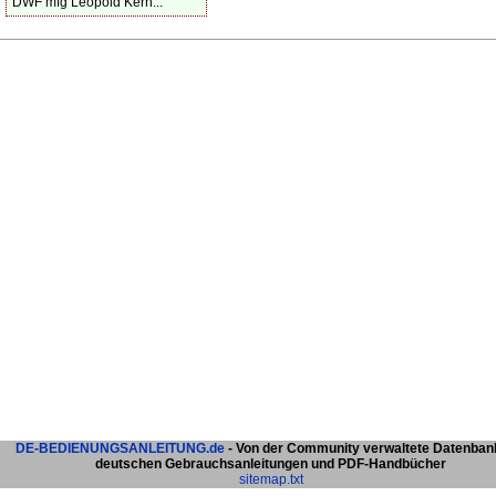
DWF mfg Leopold Kern...
DE-BEDIENUNGSANLEITUNG.de
- Von der Community verwaltete Datenban
deutschen Gebrauchsanleitungen und PDF-Handbücher
sitemap.txt