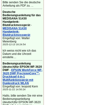
Bitte senden Sie die deutsche
Anlwitung als PDF zu. ...
Deutsche
Bedienungsanleitung für das
MEDISANA 51430
Handgelenk-
Blutdruckmessgerät
-
MEDISANA 51430
Handgelenk-
Blutdruckmessgerät
Eingefügt von: Walter
Meienberg
2025-12-13 16:24:54
Ich weiss nicht wie ich das
Datum und die Uhrzeit
einstelle....
Bedienungsanleitung
(deutsch)für EPSON WF-3620
DWF
-
EPSON WorkForce WF-
3620 DWF PrecisionCore™-
Druckkopf 4-in-1
Multifunktionsgerät mit
Duplexdruck WLAN
Eingefügt von: leopold Kern
2025-11-22 14:50:24
Hallo, bitte senden Sie mir eine
Bedienungsanleitung
(deutsch)für EPSON WF-3620