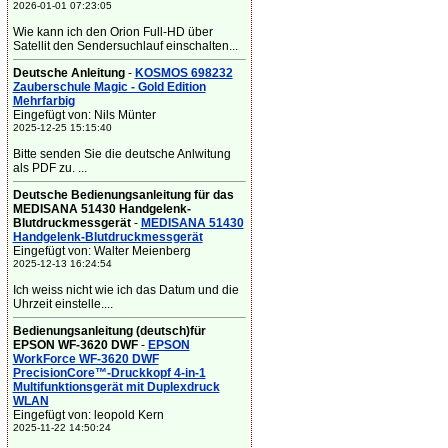
2026-01-01 07:23:05
Wie kann ich den Orion Full-HD über
Satellit den Sendersuchlauf einschalten...
Deutsche Anleitung
-
KOSMOS 698232
Zauberschule Magic - Gold Edition
Mehrfarbig
Eingefügt von: Nils Münter
2025-12-25 15:15:40
Bitte senden Sie die deutsche Anlwitung
als PDF zu. ...
Deutsche Bedienungsanleitung für das
MEDISANA 51430 Handgelenk-
Blutdruckmessgerät
-
MEDISANA 51430
Handgelenk-Blutdruckmessgerät
Eingefügt von: Walter Meienberg
2025-12-13 16:24:54
Ich weiss nicht wie ich das Datum und die
Uhrzeit einstelle....
Bedienungsanleitung (deutsch)für
EPSON WF-3620 DWF
-
EPSON
WorkForce WF-3620 DWF
PrecisionCore™-Druckkopf 4-in-1
Multifunktionsgerät mit Duplexdruck
WLAN
Eingefügt von: leopold Kern
2025-11-22 14:50:24