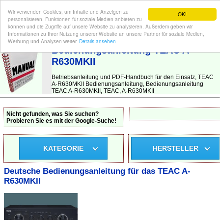
Wir verwenden Cookies, um Inhalte und Anzeigen zu
OK!
personalisieren, Funktionen für soziale Medien anbieten zu
können und die Zugriffe auf unsere Website zu analysieren. Außerdem geben wir
Informationen zu Ihrer Nutzung unserer Website an unsere Partner für soziale Medien,
BEDIENUNGSANLEITUNG
| Hier finden Sie die deutsche Anleitung!
Werbung und Analysen weiter.
Details ansehen
Bedienungsanleitung TEAC A-
R630MKII
Betriebsanleitung und PDF-Handbuch für den Einsatz, TEAC
A-R630MKII Bedienungsanleitung, Bedienungsanleitung
TEAC A-R630MKII, TEAC, A-R630MKII
Nicht gefunden, was Sie suchen?
Probieren Sie es mit der Google-Suche!
KATEGORIE
HERSTELLER
Deutsche Bedienungsanleitung für das TEAC A-
R630MKII