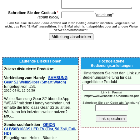
Schreiben Sie den Code ab
*
:
"
anleitung
"
(spam block)
Falls Sie eine Reaktion / eine Antwort auf Ihren Beitrag erhalten möchten, vergessen Sie
nicht, das Feld "E-Mail" auszufüllen. Ihre E-Mail wird nicht abgebildet oder auf andere Weise
verwendet/missbraucht.
Laufende Diskussionen
Hochgeladene
Bedienungsanleitungen
Zuletzt diskutierte Produkte
:
Hinterlassen Sie hier den Link zur
Bedienungsanleitung für das
Verbindung zum Handy
-
SAMSUNG
abgebildete Produkt:
Gear S2 Weiß/Silber (Smart Watch)
Eingefügt von: JSL
2026-04-01 12:59:56
Link im Format
"http://www.webseite.de/handbuch.pdf"
Wollte Samsung Gear S2 über die App
"WEAR" mit dem Handy verbinden und
Schreiben Sie den Code ab: "anleitung
erhalte die Info, dass Gear S2 zu alt sei.
Wie kann ich trotzdem weiter nutzen?
MfG...
Sendersuchfunktion
-
ORION
CLB50B1080S LED TV (Flat, 50 Zoll, Full-
HD)
Eingefügt von: Helmut Bäumler