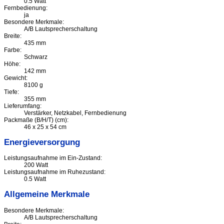
0.5 Watt
Fernbedienung:
ja
Besondere Merkmale:
A/B Lautsprecherschaltung
Breite:
435 mm
Farbe:
Schwarz
Höhe:
142 mm
Gewicht:
8100 g
Tiefe:
355 mm
Lieferumfang:
Verstärker, Netzkabel, Fernbedienung
Packmaße (B/H/T) (cm):
46 x 25 x 54 cm
Energieversorgung
Leistungsaufnahme im Ein-Zustand:
200 Watt
Leistungsaufnahme im Ruhezustand:
0.5 Watt
Allgemeine Merkmale
Besondere Merkmale:
A/B Lautsprecherschaltung