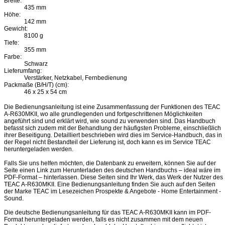
Breite:
435 mm
Höhe:
142 mm
Gewicht:
8100 g
Tiefe:
355 mm
Farbe:
Schwarz
Lieferumfang:
Verstärker, Netzkabel, Fernbedienung
Packmaße (B/H/T) (cm):
46 x 25 x 54 cm
Die Bedienungsanleitung ist eine Zusammenfassung der Funktionen des TEAC
A-R630MKII, wo alle grundlegenden und fortgeschrittenen Möglichkeiten
angeführt sind und erklärt wird, wie sound zu verwenden sind. Das Handbuch
befasst sich zudem mit der Behandlung der häufigsten Probleme, einschließlich
ihrer Beseitigung. Detailliert beschrieben wird dies im Service-Handbuch, das in
der Regel nicht Bestandteil der Lieferung ist, doch kann es im Service TEAC
heruntergeladen werden.
Falls Sie uns helfen möchten, die Datenbank zu erweitern, können Sie auf der
Seite einen Link zum Herunterladen des deutschen Handbuchs – ideal wäre im
PDF-Format – hinterlassen. Diese Seiten sind Ihr Werk, das Werk der Nutzer des
TEAC A-R630MKII. Eine Bedienungsanleitung finden Sie auch auf den Seiten
der Marke TEAC im Lesezeichen Prospekte & Angebote - Home Entertainment -
Sound.
Die deutsche Bedienungsanleitung für das TEAC A-R630MKII kann im PDF-
Format heruntergeladen werden, falls es nicht zusammen mit dem neuen