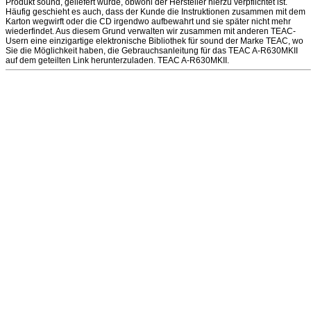
Produkt sound, geliefert wurde, obwohl der Hersteller hierzu verpflichtet ist.
Häufig geschieht es auch, dass der Kunde die Instruktionen zusammen mit dem
Karton wegwirft oder die CD irgendwo aufbewahrt und sie später nicht mehr
wiederfindet. Aus diesem Grund verwalten wir zusammen mit anderen TEAC-
Usern eine einzigartige elektronische Bibliothek für sound der Marke TEAC, wo
Sie die Möglichkeit haben, die Gebrauchsanleitung für das TEAC A-R630MKII
auf dem geteilten Link herunterzuladen. TEAC A-R630MKII.