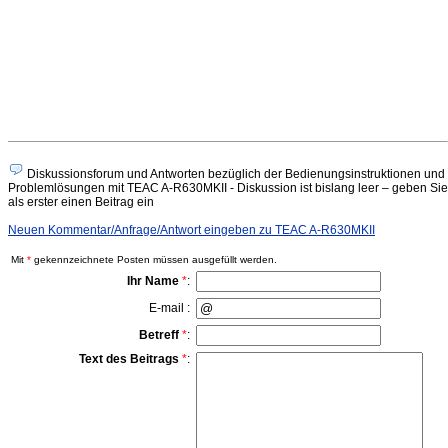
Diskussionsforum und Antworten bezüglich der Bedienungsinstruktionen und
Problemlösungen mit TEAC A-R630MKII - Diskussion ist bislang leer – geben Sie
als erster einen Beitrag ein
Neuen Kommentar/Anfrage/Antwort eingeben zu TEAC A-R630MKII
Mit
*
gekennzeichnete Posten müssen ausgefüllt werden.
Ihr Name
*
:
E-mail :
Betreff
*
:
Text des Beitrags
*
: