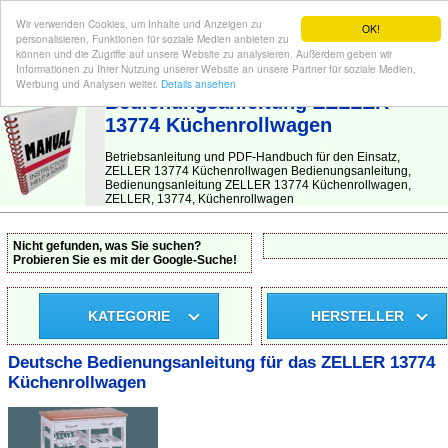
Wir verwenden Cookies, um Inhalte und Anzeigen zu
OK!
personalisieren, Funktionen für soziale Medien anbieten zu
können und die Zugriffe auf unsere Website zu analysieren. Außerdem geben wir
Informationen zu Ihrer Nutzung unserer Website an unsere Partner für soziale Medien,
BEDIENUNGSANLEITUNG
| Hier finden Sie die deutsche Anleitung!
Werbung und Analysen weiter.
Details ansehen
Bedienungsanleitung ZELLER
13774 Küchenrollwagen
Betriebsanleitung und PDF-Handbuch für den Einsatz,
ZELLER 13774 Küchenrollwagen Bedienungsanleitung,
Bedienungsanleitung ZELLER 13774 Küchenrollwagen,
ZELLER, 13774, Küchenrollwagen
Nicht gefunden, was Sie suchen?
Probieren Sie es mit der Google-Suche!
KATEGORIE
HERSTELLER
Deutsche Bedienungsanleitung für das ZELLER 13774
Küchenrollwagen