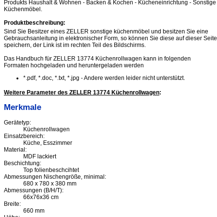
Produkts Haushalt & Wohnen - Backen & Kochen - Kücheneinrichtung - Sonstige
Küchenmöbel.
Produktbeschreibung:
Sind Sie Besitzer eines ZELLER sonstige küchenmöbel und besitzen Sie eine
Gebrauchsanleitung in elektronischer Form, so können Sie diese auf dieser Seite
speichern, der Link ist im rechten Teil des Bildschirms.
Das Handbuch für ZELLER 13774 Küchenrollwagen kann in folgenden
Formaten hochgeladen und heruntergeladen werden
*.pdf, *.doc, *.txt, *.jpg - Andere werden leider nicht unterstützt.
Weitere Parameter des ZELLER 13774 Küchenrollwagen
:
Merkmale
Gerätetyp:
Küchenrollwagen
Einsatzbereich:
Küche, Esszimmer
Material:
MDF lackiert
Beschichtung:
Top folienbeschcihtet
Abmessungen Nischengröße, minimal:
680 x 780 x 380 mm
Abmessungen (B/H/T):
66x76x36 cm
Breite:
660 mm