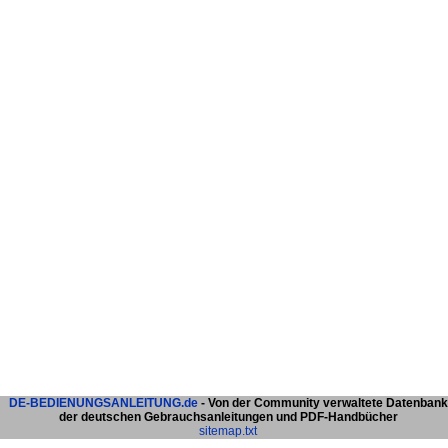
DE-BEDIENUNGSANLEITUNG.de
- Von der Community verwaltete Datenbank
der deutschen Gebrauchsanleitungen und PDF-Handbücher
sitemap.txt