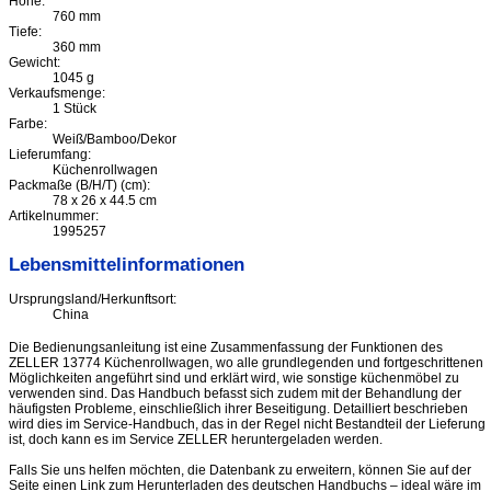
Höhe:
760 mm
Tiefe:
360 mm
Gewicht:
1045 g
Verkaufsmenge:
1 Stück
Farbe:
Weiß/Bamboo/Dekor
Lieferumfang:
Küchenrollwagen
Packmaße (B/H/T) (cm):
78 x 26 x 44.5 cm
Artikelnummer:
1995257
Lebensmittelinformationen
Ursprungsland/Herkunftsort:
China
Die Bedienungsanleitung ist eine Zusammenfassung der Funktionen des
ZELLER 13774 Küchenrollwagen, wo alle grundlegenden und fortgeschrittenen
Möglichkeiten angeführt sind und erklärt wird, wie sonstige küchenmöbel zu
verwenden sind. Das Handbuch befasst sich zudem mit der Behandlung der
häufigsten Probleme, einschließlich ihrer Beseitigung. Detailliert beschrieben
wird dies im Service-Handbuch, das in der Regel nicht Bestandteil der Lieferung
ist, doch kann es im Service ZELLER heruntergeladen werden.
Falls Sie uns helfen möchten, die Datenbank zu erweitern, können Sie auf der
Seite einen Link zum Herunterladen des deutschen Handbuchs – ideal wäre im