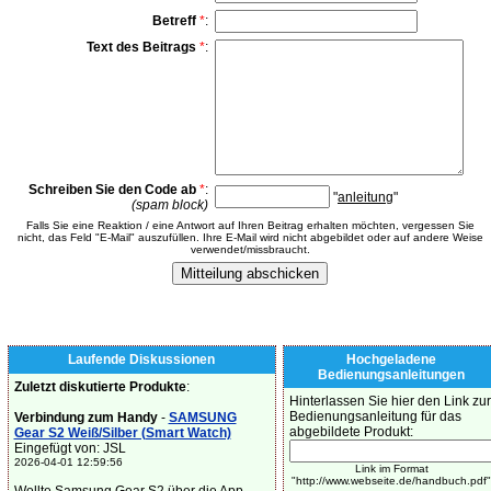
Betreff
*
:
Text des Beitrags
*
:
Schreiben Sie den Code ab
*
:
"
anleitung
"
(spam block)
Falls Sie eine Reaktion / eine Antwort auf Ihren Beitrag erhalten möchten, vergessen Sie
nicht, das Feld "E-Mail" auszufüllen. Ihre E-Mail wird nicht abgebildet oder auf andere Weise
verwendet/missbraucht.
Laufende Diskussionen
Hochgeladene
Bedienungsanleitungen
Zuletzt diskutierte Produkte
:
Hinterlassen Sie hier den Link zur
Bedienungsanleitung für das
Verbindung zum Handy
-
SAMSUNG
abgebildete Produkt:
Gear S2 Weiß/Silber (Smart Watch)
Eingefügt von: JSL
2026-04-01 12:59:56
Link im Format
"http://www.webseite.de/handbuch.pdf"