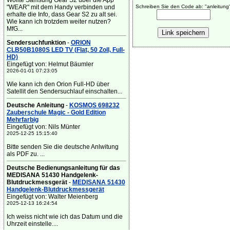
Wollte Samsung Gear S2 über die App
"WEAR" mit dem Handy verbinden und
Schreiben Sie den Code ab: "anleitung
erhalte die Info, dass Gear S2 zu alt sei.
Wie kann ich trotzdem weiter nutzen?
MfG...
Sendersuchfunktion
-
ORION
CLB50B1080S LED TV (Flat, 50 Zoll, Full-
HD)
Eingefügt von: Helmut Bäumler
2026-01-01 07:23:05
Wie kann ich den Orion Full-HD über
Satellit den Sendersuchlauf einschalten...
Deutsche Anleitung
-
KOSMOS 698232
Zauberschule Magic - Gold Edition
Mehrfarbig
Eingefügt von: Nils Münter
2025-12-25 15:15:40
Bitte senden Sie die deutsche Anlwitung
als PDF zu. ...
Deutsche Bedienungsanleitung für das
MEDISANA 51430 Handgelenk-
Blutdruckmessgerät
-
MEDISANA 51430
Handgelenk-Blutdruckmessgerät
Eingefügt von: Walter Meienberg
2025-12-13 16:24:54
Ich weiss nicht wie ich das Datum und die
Uhrzeit einstelle....