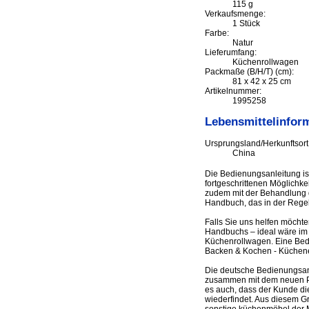
115 g
Verkaufsmenge:
1 Stück
Farbe:
Natur
Lieferumfang:
Küchenrollwagen
Packmaße (B/H/T) (cm):
81 x 42 x 25 cm
Artikelnummer:
1995258
Lebensmittelinfor
Ursprungsland/Herkunftsort
China
Die Bedienungsanleitung i
fortgeschrittenen Möglichke
zudem mit der Behandlung de
Handbuch, das in der Regel
Falls Sie uns helfen möcht
Handbuchs – ideal wäre im 
Küchenrollwagen. Eine Bed
Backen & Kochen - Küchene
Die deutsche Bedienungsan
zusammen mit dem neuen Prod
es auch, dass der Kunde di
wiederfindet. Aus diesem G