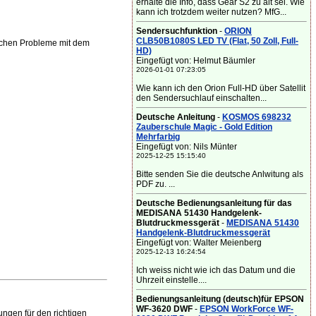
erhalte die Info, dass Gear S2 zu alt sei. Wie
kann ich trotzdem weiter nutzen? MfG...
Sendersuchfunktion
-
ORION
CLB50B1080S LED TV (Flat, 50 Zoll, Full-
ichen Probleme mit dem
HD)
Eingefügt von: Helmut Bäumler
2026-01-01 07:23:05
Wie kann ich den Orion Full-HD über Satellit
den Sendersuchlauf einschalten...
Deutsche Anleitung
-
KOSMOS 698232
Zauberschule Magic - Gold Edition
Mehrfarbig
Eingefügt von: Nils Münter
2025-12-25 15:15:40
Bitte senden Sie die deutsche Anlwitung als
PDF zu. ...
Deutsche Bedienungsanleitung für das
MEDISANA 51430 Handgelenk-
Blutdruckmessgerät
-
MEDISANA 51430
Handgelenk-Blutdruckmessgerät
Eingefügt von: Walter Meienberg
2025-12-13 16:24:54
Ich weiss nicht wie ich das Datum und die
Uhrzeit einstelle....
Bedienungsanleitung (deutsch)für EPSON
WF-3620 DWF
-
EPSON WorkForce WF-
ngen für den richtigen