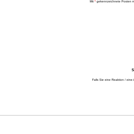
Mit
*
gekennzeichnete Posten mü
S
Falls Sie eine Reaktion / eine