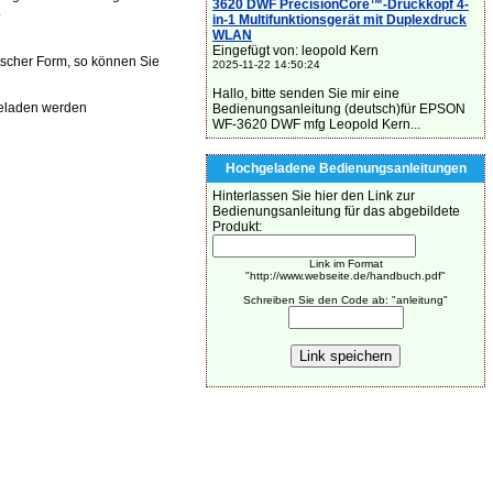
3620 DWF PrecisionCore™-Druckkopf 4-
.
in-1 Multifunktionsgerät mit Duplexdruck
WLAN
Eingefügt von: leopold Kern
ischer Form, so können Sie
2025-11-22 14:50:24
Hallo, bitte senden Sie mir eine
eladen werden
Bedienungsanleitung (deutsch)für EPSON
WF-3620 DWF mfg Leopold Kern...
Hochgeladene Bedienungsanleitungen
Hinterlassen Sie hier den Link zur
Bedienungsanleitung für das abgebildete
Produkt:
Link im Format
"http://www.webseite.de/handbuch.pdf"
Schreiben Sie den Code ab: "anleitung"