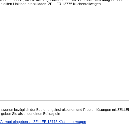
Marke ZELLER, wo Sie die Möglichkeit haben, die Gebrauchsanleitung für das Z
eteilten Link herunterzuladen. ZELLER 13775 Küchenrollwagen.
ntworten bezüglich der Bedienungsinstruktionen und Problemlösungen mit ZELL
– geben Sie als erster einen Beitrag ein
Antwort eingeben zu ZELLER 13775 Küchenrollwagen