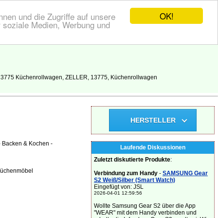
OK!
nen und die Zugriffe auf unsere
r soziale Medien, Werbung und
 13775 Küchenrollwagen, ZELLER, 13775, Küchenrollwagen
HERSTELLER
- Backen & Kochen -
Laufende Diskussionen
Zuletzt diskutierte Produkte
:
 küchenmöbel
Verbindung zum Handy
-
SAMSUNG Gear
S2 Weiß/Silber (Smart Watch)
Eingefügt von: JSL
2026-04-01 12:59:56
Wollte Samsung Gear S2 über die App
"WEAR" mit dem Handy verbinden und