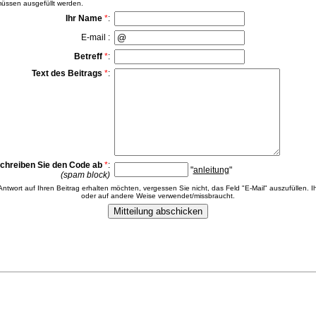
ssen ausgefüllt werden.
Ihr Name
*
:
E-mail :
Betreff
*
:
Text des Beitrags
*
:
chreiben Sie den Code ab
*
:
"
anleitung
"
(spam block)
 Antwort auf Ihren Beitrag erhalten möchten, vergessen Sie nicht, das Feld "E-Mail" auszufüllen. Ih
oder auf andere Weise verwendet/missbraucht.