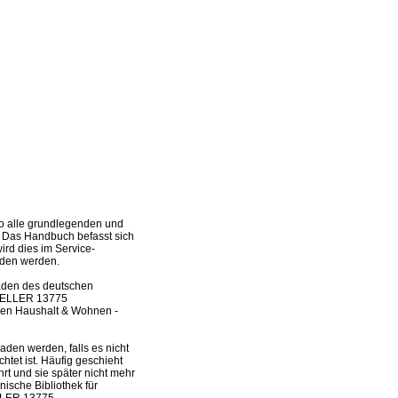
o alle grundlegenden und
. Das Handbuch befasst sich
ird dies im Service-
aden werden.
laden des deutschen
s ZELLER 13775
hen Haushalt & Wohnen -
en werden, falls es nicht
tet ist. Häufig geschieht
t und sie später nicht mehr
ische Bibliothek für