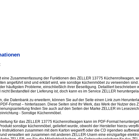
mationen
:
st eine Zusammenfassung der Funktionen des ZELLER 13775 Küchenrollwagen, w
iten angeführt sind und erklärt wird, wie sonstige küchenmöbel zu verwenden sind
r häufigsten Probleme, einschließlich ihrer Beseitigung. Detailliert beschrieben w
 nicht Bestandteil der Lieferung ist, doch kann es im Service ZELLER heruntergel
en, die Datenbank zu erweitern, können Sie auf der Seite einen Link zum Herunter
PDF-Format – hinterlassen. Diese Seiten sind Ihr Werk, das Werk der Nutzer de
ienungsanleitung finden Sie auch auf den Seiten der Marke ZELLER im Lesezeic
inrichtung - Sonstige Küchenmöbel.
leitung für das ZELLER 13775 Küchenrollwagen kann im PDF-Format heruntergelad
ukt sonstige küchenmöbel, geliefert wurde, obwohl der Hersteller hierzu verpflich
e Instruktionen zusammen mit dem Karton wegwirft oder die CD irgendwo aufbewahr
rund verwalten wir zusammen mit anderen ZELLER-Usern eine einzigartige elektron