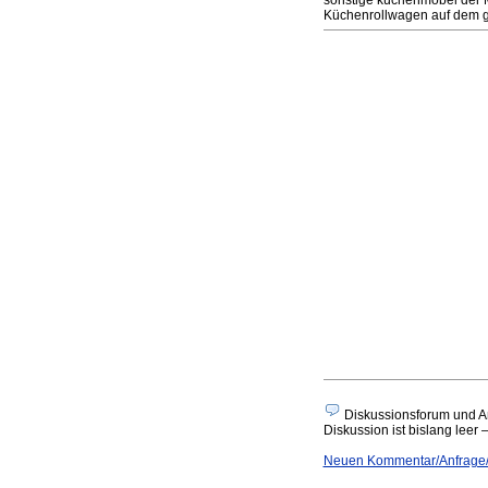
sonstige küchenmöbel der 
Küchenrollwagen auf dem g
Diskussionsforum und A
Diskussion ist bislang leer 
Neuen Kommentar/Anfrage/