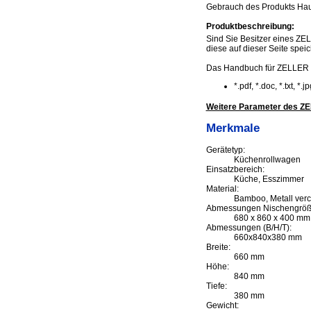
Gebrauch des Produkts Hau
Produktbeschreibung:
Sind Sie Besitzer eines ZE
diese auf dieser Seite speic
Das Handbuch für ZELLER 
*.pdf, *.doc, *.txt, *
Weitere Parameter des Z
Merkmale
Gerätetyp:
Küchenrollwagen
Einsatzbereich:
Küche, Esszimmer
Material:
Bamboo, Metall ver
Abmessungen Nischengröße
680 x 860 x 400 mm
Abmessungen (B/H/T):
660x840x380 mm
Breite:
660 mm
Höhe:
840 mm
Tiefe:
380 mm
Gewicht: