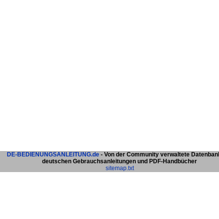
DE-BEDIENUNGSANLEITUNG.de
- Von der Community verwaltete Datenban
deutschen Gebrauchsanleitungen und PDF-Handbücher
sitemap.txt