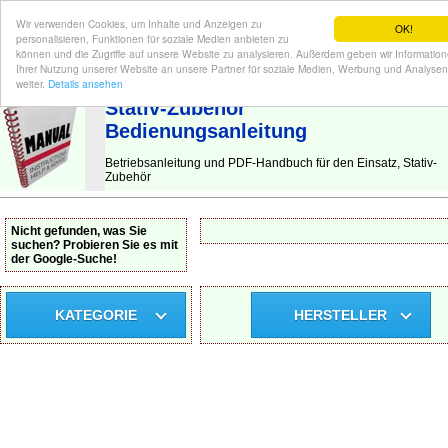
Wir verwenden Cookies, um Inhalte und Anzeigen zu
OK!
personalisieren, Funktionen für soziale Medien anbieten zu
können und die Zugriffe auf unsere Website zu analysieren. Außerdem geben wir Informatio
Ihrer Nutzung unserer Website an unsere Partner für soziale Medien, Werbung und Analysen
BEDIENUNGSANLEITUNG
| Hier finden Sie die deutsche Anleitung!
weiter.
Details ansehen
Stativ-Zubehör
Bedienungsanleitung
Betriebsanleitung und PDF-Handbuch für den Einsatz, Stativ-
Zubehör
Nicht gefunden, was Sie
suchen? Probieren Sie es mit
der Google-Suche!
KATEGORIE
HERSTELLER