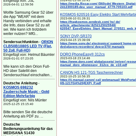
Eingefügt von: JSL
2024-02-13 00:10:45
https://media.flixcar.com/ f360cdn/ Western_Digital
2026-04-01 12:59:56
2412300185-deu_user_manual_4779-705103.pdf
Wollte Samsung Gear S2 über
KOSMOS 620516 Easy Elektro Start Mehrfarb
die App "WEAR" mit dem
2023-06-10 01:26:31
Handy verbinden und erhalte
https://fragkosmos.zendesk.com/ hc/ de/
die Info, dass Gear S2 zu alt
article_attachments/ 8252125025948/
620547_EasyElektro_Start_Manual_270521_web_
sei. Wie kann ich trotzdem
weiter nutzen? MfG...
SONY DVP-SR370
2023-04-15 15:39:09
Sendersuchfunktion
-
ORION
https://www.sony.de/ electronics/ support/ home-vi
CLB50B1080S LED TV (Flat,
dvd-players-recorders/ dvp-sr370/ manuals
50 Zoll, Full-HD)
DORO PhoneEasy® 312cs
Eingefügt von: Helmut Bäumler
2023-03-18 23:14:46
2026-01-01 07:23:05
https://www.doro.com/ globalassets/ inriver/ resou
manual_doro_phoneeasy_312cs_de_v10.pdf
Wie kann ich den Orion Full-
HD über Satellit den
CANON HS 121-TGS Taschenrechner
Sendersuchlauf einschalten...
2022-10-25 10:56:35
https://ij.manual.canon/ cal/ webmanual/ WebPortal/
Deutsche Anleitung
-
HS-121TGA%20(EXP)_P.pdf
KOSMOS 698232
Zauberschule Magic - Gold
Edition Mehrfarbig
Eingefügt von: Nils Münter
2025-12-25 15:15:40
Bitte senden Sie die deutsche
Anlwitung als PDF zu. ...
Deutsche
Bedienungsanleitung für das
MEDISANA 51430