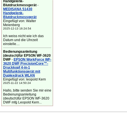
Handgelenk-
Blutdruckmessgerät
-
MEDISANA 51430
Handgelenk-
Blutdruckmessgerät
Eingefügt von: Walter
Meienberg
2025-12-13 16:24:54
Ich weiss nicht wie ich das
Datum und die Uhrzeit
einstelle....
Bedienungsanleitung
(deutsch)für EPSON WF-3620
DWF
-
EPSON WorkForce WF-
3620 DWF PrecisionCore™-
Druckkopf 4-in-1
Multifunktionsgerät mit
Duplexdruck WLAN
Eingefügt von: leopold Kern
2025-11-22 14:50:24
Hallo, bitte senden Sie mir eine
Bedienungsanleitung
(deutsch)für EPSON WF-3620
DWF mfg Leopold Kern...