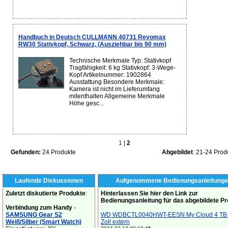
Handbuch in Deutsch CULLMANN 40731 Revomax
RW30 Stativkopf, Schwarz, (Ausziehbar bis 90 mm)
Technische Merkmale Typ: Stativkopf
Tragfähigkeit: 6 kg Stativkopf: 3-Wege-
Kopf Artikelnummer: 1902864
Ausstattung Besondere Merkmale:
Kamera ist nicht im Lieferumfang
mitenthalten Allgemeine Merkmale
Höhe gesc...
1
|
2
Gefunden:
24 Produkte
Abgebildet
: 21-24 Prod
Laufende Diskussionen
Aufgenommene Bedienungsanleitunge
Zuletzt diskutierte Produkte
:
Hinterlassen Sie hier den Link zur
Bedienungsanleitung für das abgebildete P
Verbindung zum Handy
-
SAMSUNG Gear S2
WD WDBCTL0040HWT-EESN My Cloud 4 TB 
Weiß/Silber (Smart Watch)
Zoll extern