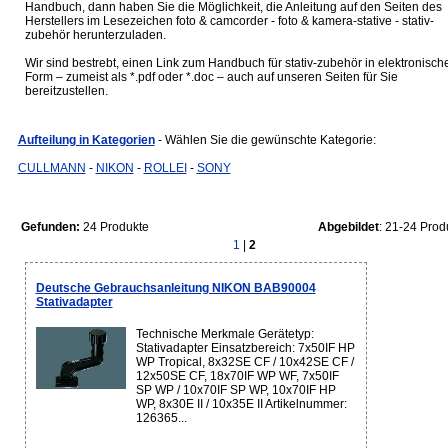
Handbuch, dann haben Sie die Möglichkeit, die Anleitung auf den Seiten des
Herstellers im Lesezeichen foto & camcorder - foto & kamera-stative - stativ-
zubehör herunterzuladen.
Wir sind bestrebt, einen Link zum Handbuch für stativ-zubehör in elektronisch
Form – zumeist als *.pdf oder *.doc – auch auf unseren Seiten für Sie
bereitzustellen.
Aufteilung in Kategorien
- Wählen Sie die gewünschte Kategorie:
CULLMANN
-
NIKON
-
ROLLEI
-
SONY
Gefunden:
24 Produkte
Abgebildet
: 21-24 Prod
1
|
2
Deutsche Gebrauchsanleitung NIKON BAB90004
Stativadapter
Technische Merkmale Gerätetyp:
Stativadapter Einsatzbereich: 7x50IF HP
WP Tropical, 8x32SE CF / 10x42SE CF /
12x50SE CF, 18x70IF WP WF, 7x50IF
SP WP / 10x70IF SP WP, 10x70IF HP
WP, 8x30E II / 10x35E II Artikelnummer:
126365...