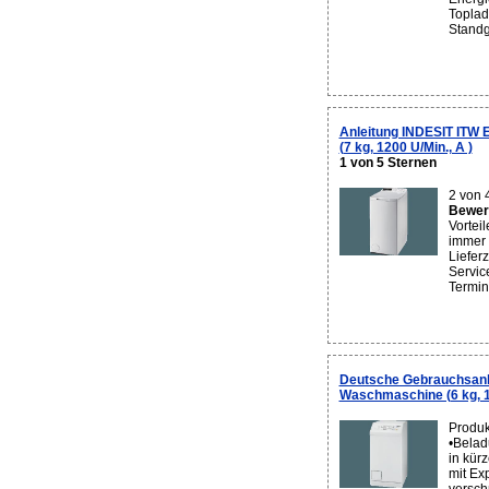
Toplad
Standge
Anleitung INDESIT ITW
(7 kg, 1200 U/Min., A )
1 von 5 Sternen
2 von 
Bewert
Vortei
immer 
Liefer
Service
Termine
Deutsche Gebrauchsanl
Waschmaschine (6 kg, 12
Produk
•Belad
in kürz
mit Exp