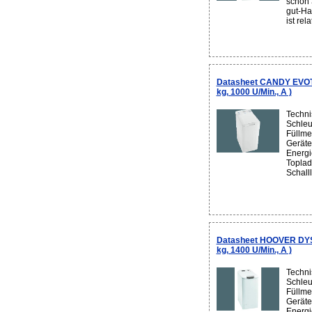
schon
gut-H
ist rela
Datasheet CANDY EVOT
kg, 1000 U/Min., A )
Techni
Schleu
Füllme
Geräte
Energi
Toplad
Schall
Datasheet HOOVER DYS
kg, 1400 U/Min., A )
Techni
Schleu
Füllme
Geräte
Energi