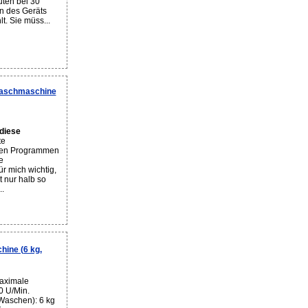
uten bei 30
en des Geräts
t. Sie müss...
Waschmaschine
diese
te
len Programmen
e
ür mich wichtig,
t nur halb so
..
ine (6 kg,
aximale
0 U/Min.
Waschen): 6 kg