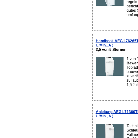
regelm
berich
gutes G
umfang
Handbook AEG L76265T
U/Min., A )
3,5 von 5 Sternen
1 von 
Bewert
Toplad
bauwei
zuverl
zu lau
1,5 Jah
Anleitung AEG L71360T
U/Min., A )
Techni
Schleu
Füllme