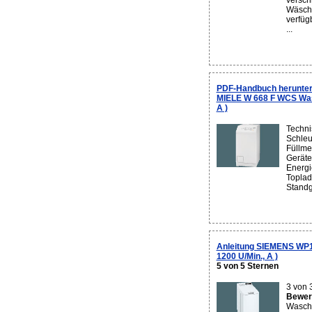
versch
Wäsch
verfüg
...
PDF-Handbuch herunter
MIELE W 668 F WCS Was
A )
Techni
Schleu
Füllme
Geräte
Energi
Toplad
Standge
Anleitung SIEMENS WP1
1200 U/Min., A )
5 von 5 Sternen
3 von 
Bewert
Wasch