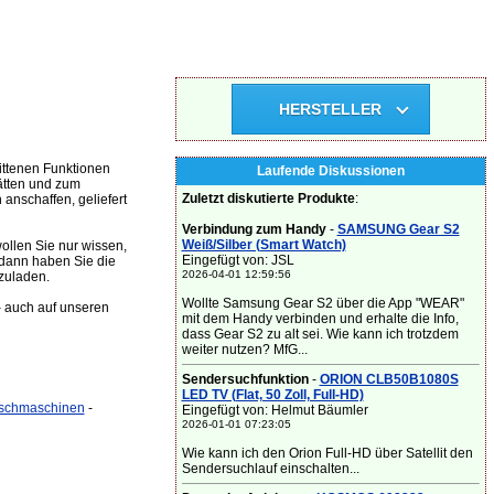
HERSTELLER
ittenen Funktionen
Laufende Diskussionen
ätten und zum
Zuletzt diskutierte Produkte
:
nschaffen, geliefert
Verbindung zum Handy
-
SAMSUNG Gear S2
Weiß/Silber (Smart Watch)
llen Sie nur wissen,
Eingefügt von: JSL
dann haben Sie die
2026-04-01 12:59:56
zuladen.
Wollte Samsung Gear S2 über die App "WEAR"
– auch auf unseren
mit dem Handy verbinden und erhalte die Info,
dass Gear S2 zu alt sei. Wie kann ich trotzdem
weiter nutzen? MfG...
Sendersuchfunktion
-
ORION CLB50B1080S
LED TV (Flat, 50 Zoll, Full-HD)
schmaschinen
-
Eingefügt von: Helmut Bäumler
2026-01-01 07:23:05
Wie kann ich den Orion Full-HD über Satellit den
Sendersuchlauf einschalten...