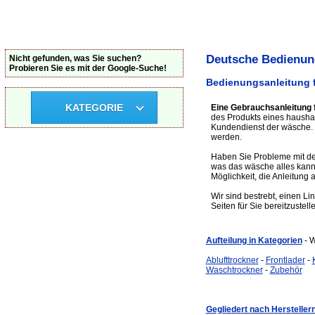
Deutsche Bedienung
Nicht gefunden, was Sie suchen?
Probieren Sie es mit der Google-Suche!
Bedienungsanleitung 
KATEGORIE
Eine Gebrauchsanleitung 
des Produkts eines haushal
Kundendienst der wäsche. 
werden.
Haben Sie Probleme mit de
was das wäsche alles kann
Möglichkeit, die Anleitung
Wir sind bestrebt, einen L
Seiten für Sie bereitzustell
Aufteilung in Kategorien
- 
Ablufttrockner
-
Frontlader
-
Waschtrockner
-
Zubehör
Gegliedert nach Hersteller