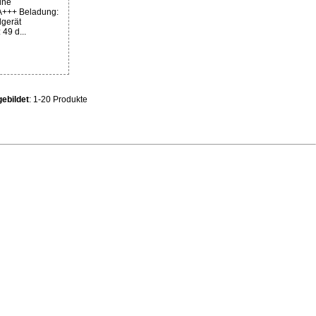
ine
 A+++ Beladung:
dgerät
49 d...
ebildet
: 1-20 Produkte