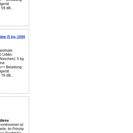
dgerät
59 dB...
ne (5 kg, 1000
aximale
0 U/Min.
Waschen): 5 kg
ine
 A++ Beladung:
dgerät
76 dB...
diese
hontrommel ist
ile: Im Prinzip