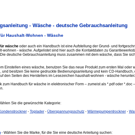
sanleitung - Wäsche - deutsche Gebrauchsanleitung
für Haushalt-Wohnen - Wäsche
für wäsche
oder auch ein Handbuch ist eine Aufstellung der Grund- und fortgeschr
t-wohnen - wäsche. Aufgelistet sind hier auch die Kontaktdaten zu Garantiewerkst
Die deutsche Gebrauchsanleitung muss zusammen mit dem wäsche, dass Sie sich a
m Einstellen eines wäsche, benutzen Sie das neue Produkt zum ersten Mal oder wo
, und besitzen Sie keine gedruckte Bedienungsanleitung und kein CD-Handbuch, 
 auf den Seiten des Herstellers im Lesezeichen haushalt-wohnen - wäsche herunter
ink zum Handbuch für wäsche in elektronischer Form – zumeist als *.pdf oder *.doc 
en.
Wählen Sie die gewünschte Kategorie:
Kondenstrockner
-
Toplader
-
Überspannungsschutz
-
Wärmepumpentrockner
-
Wa
n
- Wählen Sie die Marke, für die Sie eine deutsche Anleitung suchen: