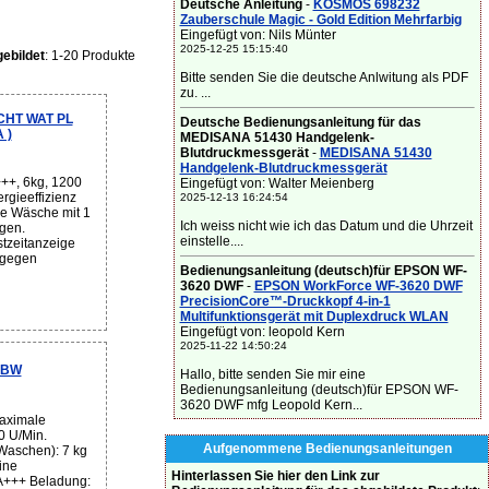
Deutsche Anleitung
-
KOSMOS 698232
Zauberschule Magic - Gold Edition Mehrfarbig
Eingefügt von: Nils Münter
2025-12-25 15:15:40
ebildet
: 1-20 Produkte
Bitte senden Sie die deutsche Anlwitung als PDF
zu. ...
CHT WAT PL
Deutsche Bedienungsanleitung für das
 )
MEDISANA 51430 Handgelenk-
Blutdruckmessgerät
-
MEDISANA 51430
Handgelenk-Blutdruckmessgerät
++, 6kg, 1200
Eingefügt von: Walter Meienberg
gieeffizienz
2025-12-13 16:24:54
hre Wäsche mit 1
Ich weiss nicht wie ich das Datum und die Uhrzeit
gen.
einstelle....
stzeitanzeige
t gegen
Bedienungsanleitung (deutsch)für EPSON WF-
3620 DWF
-
EPSON WorkForce WF-3620 DWF
PrecisionCore™-Druckkopf 4-in-1
Multifunktionsgerät mit Duplexdruck WLAN
Eingefügt von: leopold Kern
2025-11-22 14:50:24
 BW
Hallo, bitte senden Sie mir eine
Bedienungsanleitung (deutsch)für EPSON WF-
3620 DWF mfg Leopold Kern...
aximale
0 U/Min.
Aufgenommene Bedienungsanleitungen
Waschen): 7 kg
ine
Hinterlassen Sie hier den Link zur
 A+++ Beladung: