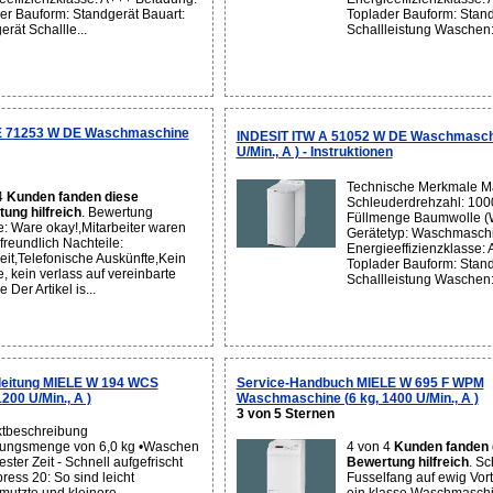
er Bauform: Standgerät Bauart:
Toplader Bauform: Stan
rät Schallle...
Schallleistung Waschen: 
 E 71253 W DE Waschmaschine
INDESIT ITW A 51052 W DE Waschmaschi
U/Min., A ) - Instruktionen
Technische Merkmale M
4
Kunden fanden diese
Schleuderdrehzahl: 100
ung hilfreich
. Bewertung
Füllmenge Baumwolle (
le: Ware okay!,Mitarbeiter waren
Gerätetyp: Waschmasch
freundlich Nachteile:
Energieeffizienzklasse:
zeit,Telefonische Auskünfte,Kein
Toplader Bauform: Stan
, kein verlass auf vereinbarte
Schallleistung Waschen: 
 Der Artikel is...
eitung MIELE W 194 WCS
Service-Handbuch MIELE W 695 F WPM
00 U/Min., A )
Waschmaschine (6 kg, 1400 U/Min., A )
3 von 5 Sternen
tbeschreibung
ungsmenge von 6,0 kg •Waschen
4 von 4
Kunden fanden 
ester Zeit - Schnell aufgefrischt
Bewertung hilfreich
. Sc
ress 20: So sind leicht
Fusselfang auf ewig Vorte