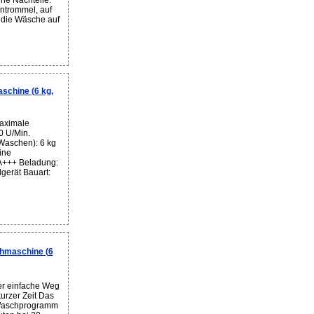
ne Nachteile:
ntrommel, auf
o die Wäsche auf
chine (6 kg,
aximale
0 U/Min.
Waschen): 6 kg
ine
 A+++ Beladung:
gerät Bauart:
maschine (6
r einfache Weg
urzer Zeit Das
 Waschprogramm