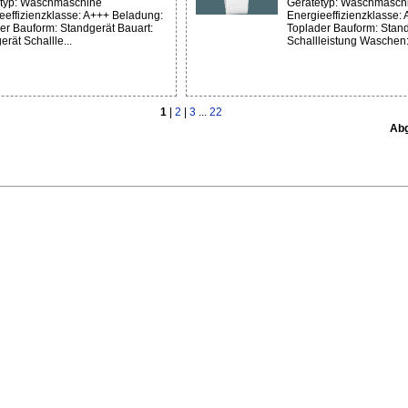
typ: Waschmaschine
Gerätetyp: Waschmasch
eeffizienzklasse: A+++ Beladung:
Energieeffizienzklasse:
er Bauform: Standgerät Bauart:
Toplader Bauform: Stan
rät Schallle...
Schallleistung Waschen: 
1
|
2
|
3
...
22
Abg