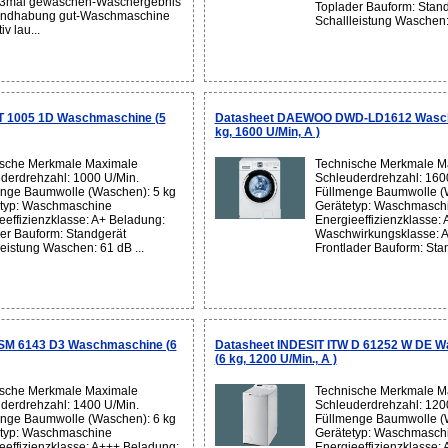
 3mal gewaschen-Waschergebnis
Toplader Bauform: Stan
andhabung gut-Waschmaschine
Schallleistung Waschen: 
tiv lau...
 1005 1D Waschmaschine (5
Datasheet DAEWOO DWD-LD1612 Wasch
kg, 1600 U/Min, A )
sche Merkmale Maximale
Technische Merkmale M
derdrehzahl: 1000 U/Min.
Schleuderdrehzahl: 160
nge Baumwolle (Waschen): 5 kg
Füllmenge Baumwolle (
typ: Waschmaschine
Gerätetyp: Waschmasch
eeffizienzklasse: A+ Beladung:
Energieeffizienzklasse: 
er Bauform: Standgerät
Waschwirkungsklasse: A
leistung Waschen: 61 dB ...
Frontlader Bauform: Stan
M 6143 D3 Waschmaschine (6
Datasheet INDESIT ITW D 61252 W DE 
(6 kg, 1200 U/Min., A )
sche Merkmale Maximale
Technische Merkmale M
derdrehzahl: 1400 U/Min.
Schleuderdrehzahl: 120
nge Baumwolle (Waschen): 6 kg
Füllmenge Baumwolle (
typ: Waschmaschine
Gerätetyp: Waschmasch
eeffizienzklasse: A+++ Beladung:
Energieeffizienzklasse: