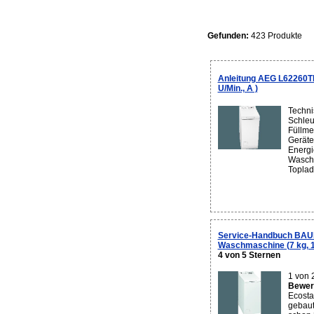
Gefunden:
423 Produkte
Anleitung AEG L62260T
U/Min., A )
Techni
Schleu
Füllme
Geräte
Energi
Waschw
Toplad
Service-Handbuch BAU
Waschmaschine (7 kg, 12
4 von 5 Sternen
1 von 
Bewert
Ecosta
gebaut