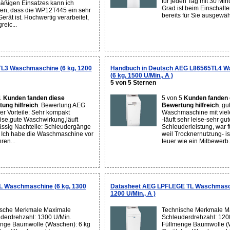
für jeden Tag mit 30 Min
äßigen Einsatzes kann ich
Grad ist beim Einschalt
ten, dass die WP12T445 ein sehr
bereits für Sie ausgewähl
erät ist. Hochwertig verarbeitet,
reic...
L3 Waschmaschine (6 kg, 1200
Handbuch in Deutsch AEG L86565TL4 
(6 kg, 1500 U/Min., A )
5 von 5 Sternen
1
Kunden fanden diese
5 von 5
Kunden fanden 
ung hilfreich
. Bewertung AEG
Bewertung hilfreich
. gu
er Vorteile: Sehr kompakt
Waschmaschine mit vie
se,gute Waschwirkung,läuft
-läuft sehr leise-sehr gut
ässig Nachteile: Schleudergänge
Schleuderleistung, war f
t Ich habe die Waschmaschine vor
weil Trocknernutzung- is
ren...
teuer wie ein Mitbewerb.
L Waschmaschine (6 kg, 1300
Datasheet AEG LPFLEGE TL Waschmasch
1200 U/Min., A )
sche Merkmale Maximale
Technische Merkmale M
derdrehzahl: 1300 U/Min.
Schleuderdrehzahl: 120
nge Baumwolle (Waschen): 6 kg
Füllmenge Baumwolle (