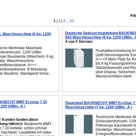
Abg
1
|
2
|
3
...
22
Deutsche Gebrauchsanleitung BAUKNE
L Waschmaschine (6 kg, 1200
965 Waschmaschine (6 kg, 1200 U/Min., A
4 von 5 Sternen
sche Merkmale Maximale
Produktbeschreibung A+
derdrehzahl: 1200 U/Min.
UpM Hervorragende Ener
nge Baumwolle (Waschen): 6 kg
A+++!!! Mehr Platz für I
typ: Waschmaschine
bis 6 kg Fassungsvermö
eeffizienzklasse: A+++
Startzeitvorwahl und Re
irkungsklasse: B Beladung:
über Display. Sicherhei
er Bauform: Standgerät Schal...
Wasserschäden dank...
KNECHT WMT Ecostar 7 DI
Datasheet BAUKNECHT WMT EcoStar 7
00 U/Min., A )
Waschmaschine (7 kg, 1200 U/Min., A )
Technische Merkmale M
2
Kunden fanden diese
Schleuderdrehzahl: 120
ung hilfreich
. Bauknecht WMT
Füllmenge Baumwolle (
r 7 DI Vorteile: schön schmal
Gerätetyp: Waschmasch
 Nachteile: Lautstärke Ich habe
Energieeffizienzklasse: