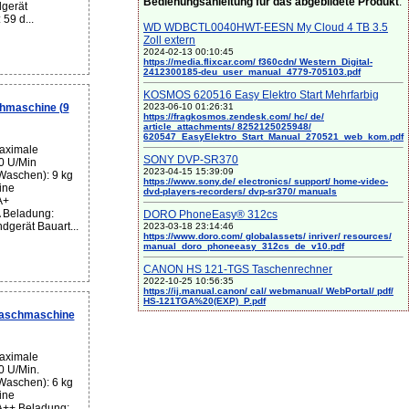
Bedienungsanleitung für das abgebildete Produkt
:
dgerät
59 d...
WD WDBCTL0040HWT-EESN My Cloud 4 TB 3.5
Zoll extern
2024-02-13 00:10:45
https://media.flixcar.com/ f360cdn/ Western_Digital-
2412300185-deu_user_manual_4779-705103.pdf
KOSMOS 620516 Easy Elektro Start Mehrfarbig
2023-06-10 01:26:31
maschine (9
https://fragkosmos.zendesk.com/ hc/ de/
article_attachments/ 8252125025948/
620547_EasyElektro_Start_Manual_270521_web_kom.pdf
aximale
SONY DVP-SR370
0 U/Min
2023-04-15 15:39:09
Waschen): 9 kg
https://www.sony.de/ electronics/ support/ home-video-
ine
dvd-players-recorders/ dvp-sr370/ manuals
A+
 Beladung:
DORO PhoneEasy® 312cs
dgerät Bauart...
2023-03-18 23:14:46
https://www.doro.com/ globalassets/ inriver/ resources/
manual_doro_phoneeasy_312cs_de_v10.pdf
CANON HS 121-TGS Taschenrechner
2022-10-25 10:56:35
https://ij.manual.canon/ cal/ webmanual/ WebPortal/ pdf/
HS-121TGA%20(EXP)_P.pdf
Waschmaschine
aximale
0 U/Min.
Waschen): 6 kg
ine
 A++ Beladung: