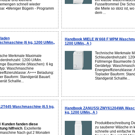
mutzte und kleinere
ein klasse Waschmaschi
emengen schnell wieder
Fusseltrommel Die Scho
bar. •Weniger Bügeln - Programm
die Miele so stolz ist, w
dem ...
laden
Handbook MIELE W 668 F WPM Waschmas
chmaschine (6 kg, 1200 U/Min.,
1200 U/Min., A )
Technische Merkmale M
sche Merkmale Maximale
Schleuderdrehzahl: 120
derdrehzahl: 1200 U/Min.
Füllmenge Baumwolle (
nge Baumwolle (Waschen): 6 kg
Gerätetyp: Waschmasch
typ: Waschmaschine
Energieeffizienzklasse:
eeffizienzklasse: A+++ Beladung:
Toplader Bauform: Stand
er Bauform: Standgerät Bauart:
Standgerät Schallle...
rät Schallle...
2T445 Waschmaschine (6.5 kg,
Handbook ZANUSSI ZWY61204WA Wasch
kg, 1200 U/Min., A )
Produktbeschreibung De
3
Kunden fanden diese
zu sauberer Wäsche in k
ung hilfreich
. Exzellente
schnelle und einfache
maschine Nach gut 2 Monaten