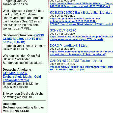
Eingefügt von: JSL
2024-02-13 00:10:45
https://media.flixcar.com/ f360cdn/ Western_Digital
2026-04-01 12:59:56
2412300185-deu_user_manual_4779-705103.pdf
Wollte Samsung Gear S2 über
KOSMOS 620516 Easy Elektro Start Mehrfarb
die App "WEAR" mit dem
2023-06-10 01:26:31
Handy verbinden und erhalte
https://fragkosmos.zendesk.com/ hc/ de/
die Info, dass Gear S2 zu alt
article_attachments/ 8252125025948/
620547_EasyElektro_Start_Manual_270521_web_
sei. Wie kann ich trotzdem
weiter nutzen? MfG...
SONY DVP-SR370
2023-04-15 15:39:09
Sendersuchfunktion
-
ORION
https://www.sony.de/ electronics/ support/ home-vi
CLB50B1080S LED TV (Flat,
dvd-players-recorders/ dvp-sr370/ manuals
50 Zoll, Full-HD)
DORO PhoneEasy® 312cs
Eingefügt von: Helmut Bäumler
2023-03-18 23:14:46
2026-01-01 07:23:05
https://www.doro.com/ globalassets/ inriver/ resou
manual_doro_phoneeasy_312cs_de_v10.pdf
Wie kann ich den Orion Full-
HD über Satellit den
CANON HS 121-TGS Taschenrechner
Sendersuchlauf einschalten...
2022-10-25 10:56:35
https://ij.manual.canon/ cal/ webmanual/ WebPortal/
Deutsche Anleitung
-
HS-121TGA%20(EXP)_P.pdf
KOSMOS 698232
Zauberschule Magic - Gold
Edition Mehrfarbig
Eingefügt von: Nils Münter
2025-12-25 15:15:40
Bitte senden Sie die deutsche
Anlwitung als PDF zu. ...
Deutsche
Bedienungsanleitung für das
MEDISANA 51430