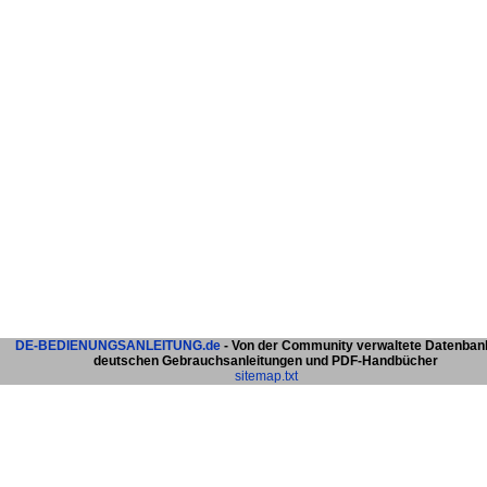
DE-BEDIENUNGSANLEITUNG.de
- Von der Community verwaltete Datenban
deutschen Gebrauchsanleitungen und PDF-Handbücher
sitemap.txt