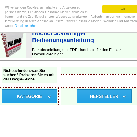
Wir verwenden Cookies, um Inhalte und Anzeigen zu
OK!
personalisieren, Funktionen für soziale Medien anbieten zu
können und die Zugriffe auf unsere Website zu analysieren. Außerdem geben wir Informatio
Ihrer Nutzung unserer Website an unsere Partner für soziale Medien, Werbung und Analysen
BEDIENUNGSANLEITUNG
| Hier finden Sie die deutsche Anleitung!
weiter.
Details ansehen
Hochdruckreiniger
Bedienungsanleitung
Betriebsanleitung und PDF-Handbuch für den Einsatz,
Hochdruckreiniger
Nicht gefunden, was Sie
suchen? Probieren Sie es mit
der Google-Suche!
KATEGORIE
HERSTELLER