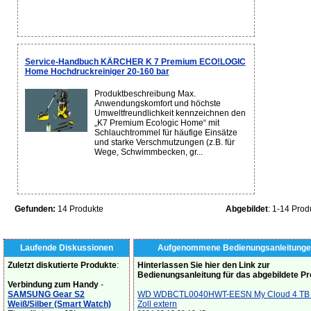
Service-Handbuch KÄRCHER K 7 Premium ECO!LOGIC
Home Hochdruckreiniger 20-160 bar
Produktbeschreibung Max.
Anwendungskomfort und höchste
Umweltfreundlichkeit kennzeichnen den
„K7 Premium Eco!ogic Home“ mit
Schlauchtrommel für häufige Einsätze
und starke Verschmutzungen (z.B. für
Wege, Schwimmbecken, gr...
Gefunden:
14 Produkte
Abgebildet
: 1-14 Prod
Laufende Diskussionen
Aufgenommene Bedienungsanleitunge
Zuletzt diskutierte Produkte
:
Hinterlassen Sie hier den Link zur
Bedienungsanleitung für das abgebildete P
Verbindung zum Handy
-
SAMSUNG Gear S2
WD WDBCTL0040HWT-EESN My Cloud 4 TB 
Weiß/Silber (Smart Watch)
Zoll extern