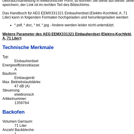
Gebrauchsanleitung in elektronischer Form, so können Sie diese auf dieser Seite
speichern, der Link ist im rechten Teil des Bildschirms.
Das Handbuch für AEG EEMX331321 Einbauherdset (Elektro-Kochfeld, A, 71
Liter) kann in folgenden Formaten hochgeladen und heruntergeladen werden
*.pdf, *.doc, *.txt, *.jpg - Andere werden leider nicht unterstützt.
Weitere Parameter des AEG EEMX331321 Einbauherdset (Elektro-Kochfeld,
A, 71 Liter)
:
Technische Merkmale
Typ:
Einbauherdset
Energieeffizienzklasse:
A
Bauform:
Einbaugerät
Max. Betriebslautstärke:
47 dB (A)
Steuerung:
elektronisch
Artikelnummer:
1359764
Backofen
Volumen Garraum:
71 Liter
Anzahl Backbleche: