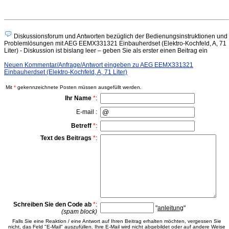
Diskussionsforum und Antworten bezüglich der Bedienungsinstruktionen und
Problemlösungen mit AEG EEMX331321 Einbauherdset (Elektro-Kochfeld, A, 71
Liter) - Diskussion ist bislang leer – geben Sie als erster einen Beitrag ein
Neuen Kommentar/Anfrage/Antwort eingeben zu AEG EEMX331321
Einbauherdset (Elektro-Kochfeld, A, 71 Liter)
Mit
*
gekennzeichnete Posten müssen ausgefüllt werden.
Ihr Name
*
:
E-mail :
Betreff
*
:
Text des Beitrags
*
:
Schreiben Sie den Code ab
*
:
"
anleitung
"
(spam block)
Falls Sie eine Reaktion / eine Antwort auf Ihren Beitrag erhalten möchten, vergessen Sie
nicht, das Feld "E-Mail" auszufüllen. Ihre E-Mail wird nicht abgebildet oder auf andere Weise