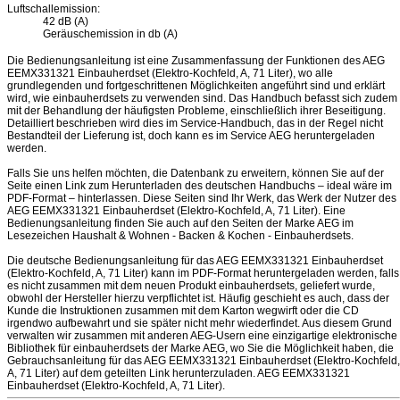
Luftschallemission:
42 dB (A)
Geräuschemission in db (A)
Die Bedienungsanleitung ist eine Zusammenfassung der Funktionen des AEG
EEMX331321 Einbauherdset (Elektro-Kochfeld, A, 71 Liter), wo alle
grundlegenden und fortgeschrittenen Möglichkeiten angeführt sind und erklärt
wird, wie einbauherdsets zu verwenden sind. Das Handbuch befasst sich zudem
mit der Behandlung der häufigsten Probleme, einschließlich ihrer Beseitigung.
Detailliert beschrieben wird dies im Service-Handbuch, das in der Regel nicht
Bestandteil der Lieferung ist, doch kann es im Service AEG heruntergeladen
werden.
Falls Sie uns helfen möchten, die Datenbank zu erweitern, können Sie auf der
Seite einen Link zum Herunterladen des deutschen Handbuchs – ideal wäre im
PDF-Format – hinterlassen. Diese Seiten sind Ihr Werk, das Werk der Nutzer des
AEG EEMX331321 Einbauherdset (Elektro-Kochfeld, A, 71 Liter). Eine
Bedienungsanleitung finden Sie auch auf den Seiten der Marke AEG im
Lesezeichen Haushalt & Wohnen - Backen & Kochen - Einbauherdsets.
Die deutsche Bedienungsanleitung für das AEG EEMX331321 Einbauherdset
(Elektro-Kochfeld, A, 71 Liter) kann im PDF-Format heruntergeladen werden, falls
es nicht zusammen mit dem neuen Produkt einbauherdsets, geliefert wurde,
obwohl der Hersteller hierzu verpflichtet ist. Häufig geschieht es auch, dass der
Kunde die Instruktionen zusammen mit dem Karton wegwirft oder die CD
irgendwo aufbewahrt und sie später nicht mehr wiederfindet. Aus diesem Grund
verwalten wir zusammen mit anderen AEG-Usern eine einzigartige elektronische
Bibliothek für einbauherdsets der Marke AEG, wo Sie die Möglichkeit haben, die
Gebrauchsanleitung für das AEG EEMX331321 Einbauherdset (Elektro-Kochfeld,
A, 71 Liter) auf dem geteilten Link herunterzuladen. AEG EEMX331321
Einbauherdset (Elektro-Kochfeld, A, 71 Liter).