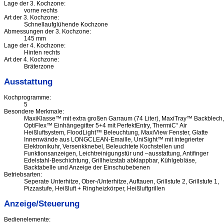
Lage der 3. Kochzone:
vorne rechts
Art der 3. Kochzone:
Schnellaufglühende Kochzone
Abmessungen der 3. Kochzone:
145 mm
Lage der 4. Kochzone:
Hinten rechts
Art der 4. Kochzone:
Bräterzone
Ausstattung
Kochprogramme:
5
Besondere Merkmale:
MaxiKlasse™ mit extra großen Garraum (74 Liter), MaxiTray™ Backblech,
OptiFlex™ Einhängegitter 5+4 mit PerfektEntry, ThermiC° Air
Heißluftsystem, FloodLight™ Beleuchtung, MaxiView Fenster, Glatte
Innenwände aus LONGCLEAN-Emaille, UniSight™ mit integrierter
Elektronikuhr, Versenkknebel, Beleuchtete Kochstellen und
Funktionsanzeigen, Leichtreinigungstür und –ausstattung, Antifinger
Edelstahl-Beschichtung, Grillheizstab abklappbar, Kühlgebläse,
Backtabelle und Anzeige der Einschubebenen
Betriebsarten:
Seperate Unterhitze, Ober-/Unterhitze, Auftauen, Grillstufe 2, Grillstufe 1,
Pizzastufe, Heißluft + Ringheizkörper, Heißluftgrillen
Anzeige/Steuerung
Bedienelemente: