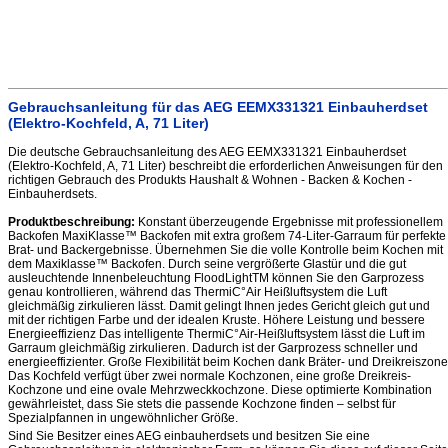
Gebrauchsanleitung für das AEG EEMX331321 Einbauherdset
(Elektro-Kochfeld, A, 71 Liter)
Die deutsche Gebrauchsanleitung des AEG EEMX331321 Einbauherdset
(Elektro-Kochfeld, A, 71 Liter) beschreibt die erforderlichen Anweisungen für den
richtigen Gebrauch des Produkts Haushalt & Wohnen - Backen & Kochen -
Einbauherdsets.
Produktbeschreibung:
Konstant überzeugende Ergebnisse mit professionellem
Backofen MaxiKlasse™ Backofen mit extra großem 74-Liter-Garraum für perfekte
Brat- und Backergebnisse. Übernehmen Sie die volle Kontrolle beim Kochen mit
dem Maxiklasse™ Backofen. Durch seine vergrößerte Glastür und die gut
ausleuchtende Innenbeleuchtung FloodLightTM können Sie den Garprozess
genau kontrollieren, während das ThermiC°Air Heißluftsystem die Luft
gleichmäßig zirkulieren lässt. Damit gelingt Ihnen jedes Gericht gleich gut und
mit der richtigen Farbe und der idealen Kruste. Höhere Leistung und bessere
Energieeffizienz Das intelligente ThermiC°Air-Heißluftsystem lässt die Luft im
Garraum gleichmäßig zirkulieren. Dadurch ist der Garprozess schneller und
energieeffizienter. Große Flexibilität beim Kochen dank Bräter- und Dreikreiszone
Das Kochfeld verfügt über zwei normale Kochzonen, eine große Dreikreis-
Kochzone und eine ovale Mehrzweckkochzone. Diese optimierte Kombination
gewährleistet, dass Sie stets die passende Kochzone finden – selbst für
Spezialpfannen in ungewöhnlicher Größe.
Sind Sie Besitzer eines AEG einbauherdsets und besitzen Sie eine