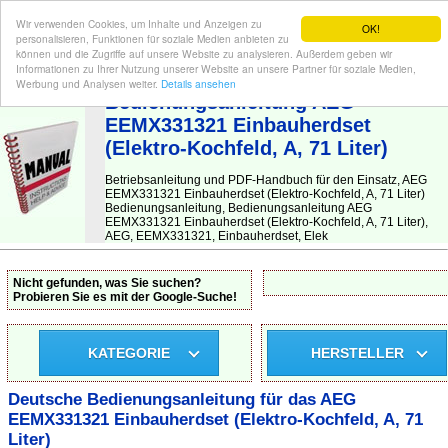
Wir verwenden Cookies, um Inhalte und Anzeigen zu
OK!
personalisieren, Funktionen für soziale Medien anbieten zu
können und die Zugriffe auf unsere Website zu analysieren. Außerdem geben wir
Informationen zu Ihrer Nutzung unserer Website an unsere Partner für soziale Medien,
BEDIENUNGSANLEITUNG
| Hier finden Sie die deutsche Anleitung!
Werbung und Analysen weiter.
Details ansehen
Bedienungsanleitung AEG
EEMX331321 Einbauherdset
(Elektro-Kochfeld, A, 71 Liter)
Betriebsanleitung und PDF-Handbuch für den Einsatz, AEG
EEMX331321 Einbauherdset (Elektro-Kochfeld, A, 71 Liter)
Bedienungsanleitung, Bedienungsanleitung AEG
EEMX331321 Einbauherdset (Elektro-Kochfeld, A, 71 Liter),
AEG, EEMX331321, Einbauherdset, Elek
Nicht gefunden, was Sie suchen?
Probieren Sie es mit der Google-Suche!
KATEGORIE
HERSTELLER
Deutsche Bedienungsanleitung für das AEG
EEMX331321 Einbauherdset (Elektro-Kochfeld, A, 71
Liter)