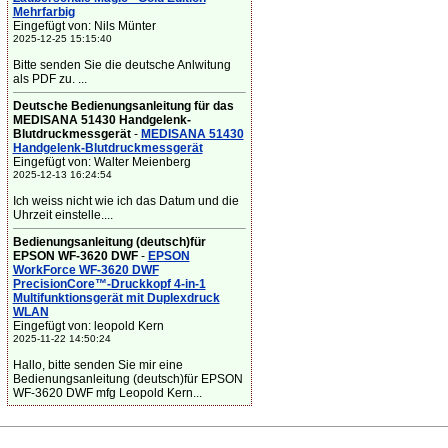
Mehrfarbig
Eingefügt von: Nils Münter
2025-12-25 15:15:40
Bitte senden Sie die deutsche Anlwitung
als PDF zu. ...
Deutsche Bedienungsanleitung für das
MEDISANA 51430 Handgelenk-
Blutdruckmessgerät
-
MEDISANA 51430
Handgelenk-Blutdruckmessgerät
Eingefügt von: Walter Meienberg
2025-12-13 16:24:54
Ich weiss nicht wie ich das Datum und die
Uhrzeit einstelle....
Bedienungsanleitung (deutsch)für
EPSON WF-3620 DWF
-
EPSON
WorkForce WF-3620 DWF
PrecisionCore™-Druckkopf 4-in-1
Multifunktionsgerät mit Duplexdruck
WLAN
Eingefügt von: leopold Kern
2025-11-22 14:50:24
Hallo, bitte senden Sie mir eine
Bedienungsanleitung (deutsch)für EPSON
WF-3620 DWF mfg Leopold Kern...