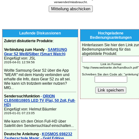
verwendet/missbraucht.
Laufende Diskussionen
Hochgeladene
Bedienungsanleitungen
Zuletzt diskutierte Produkte
:
Hinterlassen Sie hier den Link zur
Bedienungsanleitung für das
Verbindung zum Handy
-
SAMSUNG
abgebildete Produkt:
Gear S2 Weiß/Silber (Smart Watch)
Eingefügt von: JSL
2026-04-01 12:59:56
Link im Format
"http://www.webseite.de/handbuch.pdf"
Wollte Samsung Gear S2 über die App
"WEAR" mit dem Handy verbinden und
Schreiben Sie den Code ab: "anleitung
erhalte die Info, dass Gear S2 zu alt sei.
Wie kann ich trotzdem weiter nutzen?
MfG...
Sendersuchfunktion
-
ORION
CLB50B1080S LED TV (Flat, 50 Zoll, Full-
HD)
Eingefügt von: Helmut Bäumler
2026-01-01 07:23:05
Wie kann ich den Orion Full-HD über
Satellit den Sendersuchlauf einschalten...
Deutsche Anleitung
-
KOSMOS 698232
Zauberschule Magic - Gold Edition