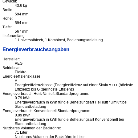
Gewicht:
43.6 kg
Breite:
594 mm
Höhe:
594 mm
Tiefe:
567 mm
Lieferumfang:
1 Universalblech, 1 Kombirost, Bedienungsanleitung
Energieverbrauchsangaben
Hersteller:
AEG
Betriebsart:
Elektro
Energieeffizienzklasse:
A
Energieeffizienzklasse (Energieeffizienz auf einer Skala A+++ (höchste
Effizienz) bis G (geringste Effizienz)
Energieverbrauch Heiß-/Umluft Standardprogramm:
0.79 kWh
Energieverbrauch in kWh für die Beheizungsart Heißluft / Umluft bei
Standardbeladung
Energieverbrauch Konventionell Standardprogramm:
0.89 kWh
Energieverbrauch in kWh für die Beheizungsart Konventionell bei
Standardbeladung
Nutzbares Volumen der Backröhre:
71 Liter
Nutzbares Volumen der Backröhre in Liter