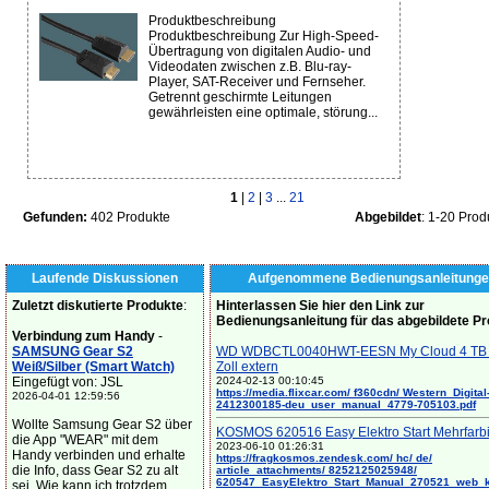
Produktbeschreibung
Produktbeschreibung Zur High-Speed-
Übertragung von digitalen Audio- und
Videodaten zwischen z.B. Blu-ray-
Player, SAT-Receiver und Fernseher.
Getrennt geschirmte Leitungen
gewährleisten eine optimale, störung...
1
|
2
|
3
...
21
Gefunden:
402 Produkte
Abgebildet
: 1-20 Prod
Laufende Diskussionen
Aufgenommene Bedienungsanleitunge
Zuletzt diskutierte Produkte
:
Hinterlassen Sie hier den Link zur
Bedienungsanleitung für das abgebildete P
Verbindung zum Handy
-
SAMSUNG Gear S2
WD WDBCTL0040HWT-EESN My Cloud 4 TB 
Weiß/Silber (Smart Watch)
Zoll extern
Eingefügt von: JSL
2024-02-13 00:10:45
https://media.flixcar.com/ f360cdn/ Western_Digital
2026-04-01 12:59:56
2412300185-deu_user_manual_4779-705103.pdf
Wollte Samsung Gear S2 über
KOSMOS 620516 Easy Elektro Start Mehrfarb
die App "WEAR" mit dem
2023-06-10 01:26:31
Handy verbinden und erhalte
https://fragkosmos.zendesk.com/ hc/ de/
die Info, dass Gear S2 zu alt
article_attachments/ 8252125025948/
620547_EasyElektro_Start_Manual_270521_web_
sei. Wie kann ich trotzdem