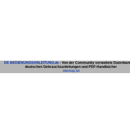
DE-BEDIENUNGSANLEITUNG.de
- Von der Community verwaltete Datenban
deutschen Gebrauchsanleitungen und PDF-Handbücher
sitemap.txt