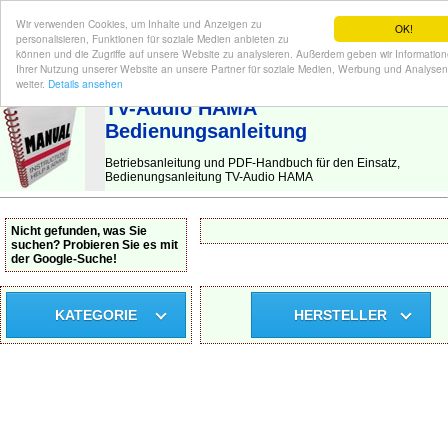
Wir verwenden Cookies, um Inhalte und Anzeigen zu
OK!
personalisieren, Funktionen für soziale Medien anbieten zu
können und die Zugriffe auf unsere Website zu analysieren. Außerdem geben wir Informatio
Ihrer Nutzung unserer Website an unsere Partner für soziale Medien, Werbung und Analysen
BEDIENUNGSANLEITUNG
| Hier finden Sie die deutsche Anleitung!
weiter.
Details ansehen
TV-Audio HAMA
Bedienungsanleitung
Betriebsanleitung und PDF-Handbuch für den Einsatz,
Bedienungsanleitung TV-Audio HAMA
Nicht gefunden, was Sie
suchen? Probieren Sie es mit
der Google-Suche!
KATEGORIE
HERSTELLER