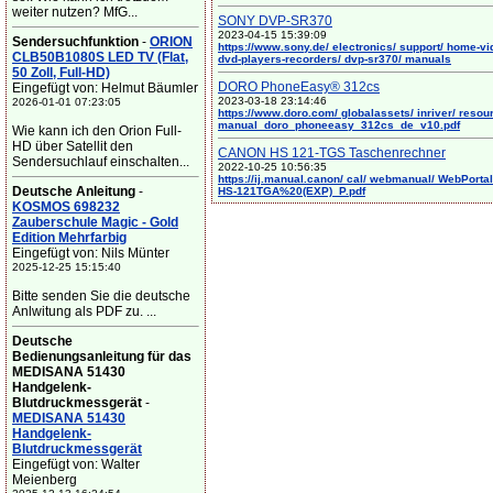
weiter nutzen? MfG...
SONY DVP-SR370
2023-04-15 15:39:09
Sendersuchfunktion
-
ORION
https://www.sony.de/ electronics/ support/ home-vi
CLB50B1080S LED TV (Flat,
dvd-players-recorders/ dvp-sr370/ manuals
50 Zoll, Full-HD)
DORO PhoneEasy® 312cs
Eingefügt von: Helmut Bäumler
2023-03-18 23:14:46
2026-01-01 07:23:05
https://www.doro.com/ globalassets/ inriver/ resou
manual_doro_phoneeasy_312cs_de_v10.pdf
Wie kann ich den Orion Full-
HD über Satellit den
CANON HS 121-TGS Taschenrechner
Sendersuchlauf einschalten...
2022-10-25 10:56:35
https://ij.manual.canon/ cal/ webmanual/ WebPortal/
Deutsche Anleitung
-
HS-121TGA%20(EXP)_P.pdf
KOSMOS 698232
Zauberschule Magic - Gold
Edition Mehrfarbig
Eingefügt von: Nils Münter
2025-12-25 15:15:40
Bitte senden Sie die deutsche
Anlwitung als PDF zu. ...
Deutsche
Bedienungsanleitung für das
MEDISANA 51430
Handgelenk-
Blutdruckmessgerät
-
MEDISANA 51430
Handgelenk-
Blutdruckmessgerät
Eingefügt von: Walter
Meienberg