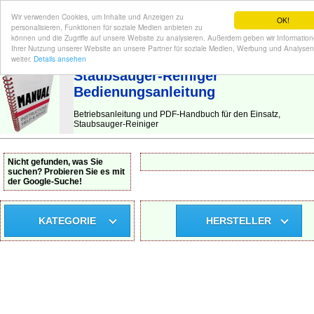
Wir verwenden Cookies, um Inhalte und Anzeigen zu
OK!
personalisieren, Funktionen für soziale Medien anbieten zu
können und die Zugriffe auf unsere Website zu analysieren. Außerdem geben wir Informatio
Ihrer Nutzung unserer Website an unsere Partner für soziale Medien, Werbung und Analysen
BEDIENUNGSANLEITUNG
| Hier finden Sie die deutsche Anleitung!
weiter.
Details ansehen
Staubsauger-Reiniger
Bedienungsanleitung
Betriebsanleitung und PDF-Handbuch für den Einsatz,
Staubsauger-Reiniger
Nicht gefunden, was Sie
suchen? Probieren Sie es mit
der Google-Suche!
KATEGORIE
HERSTELLER