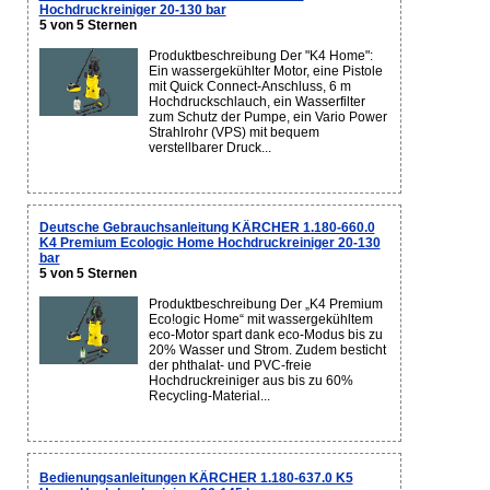
Hochdruckreiniger 20-130 bar
5 von 5 Sternen
Produktbeschreibung Der "K4 Home":
Ein wassergekühlter Motor, eine Pistole
mit Quick Connect-Anschluss, 6 m
Hochdruckschlauch, ein Wasserfilter
zum Schutz der Pumpe, ein Vario Power
Strahlrohr (VPS) mit bequem
verstellbarer Druck...
Deutsche Gebrauchsanleitung KÄRCHER 1.180-660.0
K4 Premium Ecologic Home Hochdruckreiniger 20-130
bar
5 von 5 Sternen
Produktbeschreibung Der „K4 Premium
Eco!ogic Home“ mit wassergekühltem
eco-Motor spart dank eco-Modus bis zu
20% Wasser und Strom. Zudem besticht
der phthalat- und PVC-freie
Hochdruckreiniger aus bis zu 60%
Recycling-Material...
Bedienungsanleitungen KÄRCHER 1.180-637.0 K5