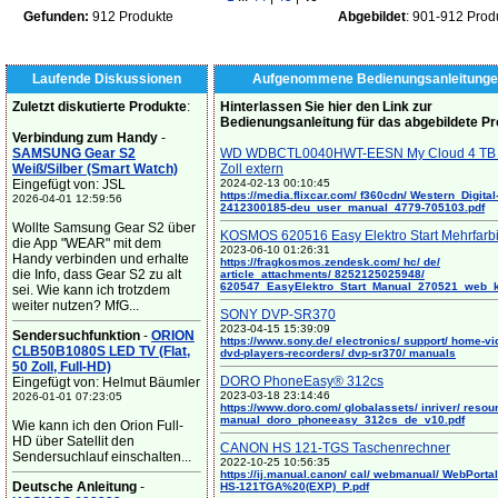
Gefunden:
912 Produkte
Abgebildet
: 901-912 Prod
Laufende Diskussionen
Aufgenommene Bedienungsanleitunge
Zuletzt diskutierte Produkte
:
Hinterlassen Sie hier den Link zur
Bedienungsanleitung für das abgebildete P
Verbindung zum Handy
-
SAMSUNG Gear S2
WD WDBCTL0040HWT-EESN My Cloud 4 TB 
Weiß/Silber (Smart Watch)
Zoll extern
Eingefügt von: JSL
2024-02-13 00:10:45
https://media.flixcar.com/ f360cdn/ Western_Digital
2026-04-01 12:59:56
2412300185-deu_user_manual_4779-705103.pdf
Wollte Samsung Gear S2 über
KOSMOS 620516 Easy Elektro Start Mehrfarb
die App "WEAR" mit dem
2023-06-10 01:26:31
Handy verbinden und erhalte
https://fragkosmos.zendesk.com/ hc/ de/
die Info, dass Gear S2 zu alt
article_attachments/ 8252125025948/
620547_EasyElektro_Start_Manual_270521_web_
sei. Wie kann ich trotzdem
weiter nutzen? MfG...
SONY DVP-SR370
2023-04-15 15:39:09
Sendersuchfunktion
-
ORION
https://www.sony.de/ electronics/ support/ home-vi
CLB50B1080S LED TV (Flat,
dvd-players-recorders/ dvp-sr370/ manuals
50 Zoll, Full-HD)
DORO PhoneEasy® 312cs
Eingefügt von: Helmut Bäumler
2023-03-18 23:14:46
2026-01-01 07:23:05
https://www.doro.com/ globalassets/ inriver/ resou
manual_doro_phoneeasy_312cs_de_v10.pdf
Wie kann ich den Orion Full-
HD über Satellit den
CANON HS 121-TGS Taschenrechner
Sendersuchlauf einschalten...
2022-10-25 10:56:35
https://ij.manual.canon/ cal/ webmanual/ WebPortal/
Deutsche Anleitung
-
HS-121TGA%20(EXP)_P.pdf