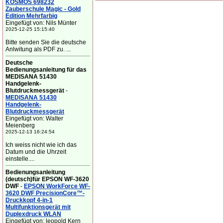
KOSMOS 698232
Zauberschule Magic - Gold
Edition Mehrfarbig
Eingefügt von: Nils Münter
2025-12-25 15:15:40
Bitte senden Sie die deutsche
Anlwitung als PDF zu. ...
Deutsche
Bedienungsanleitung für das
MEDISANA 51430
Handgelenk-
Blutdruckmessgerät
-
MEDISANA 51430
Handgelenk-
Blutdruckmessgerät
Eingefügt von: Walter
Meienberg
2025-12-13 16:24:54
Ich weiss nicht wie ich das
Datum und die Uhrzeit
einstelle....
Bedienungsanleitung
(deutsch)für EPSON WF-3620
DWF
-
EPSON WorkForce WF-
3620 DWF PrecisionCore™-
Druckkopf 4-in-1
Multifunktionsgerät mit
Duplexdruck WLAN
Eingefügt von: leopold Kern