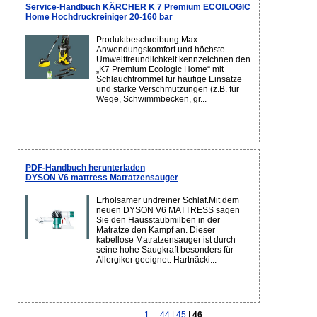
Service-Handbuch KÄRCHER K 7 Premium ECO!LOGIC
Home Hochdruckreiniger 20-160 bar
Produktbeschreibung Max.
Anwendungskomfort und höchste
Umweltfreundlichkeit kennzeichnen den
„K7 Premium Eco!ogic Home“ mit
Schlauchtrommel für häufige Einsätze
und starke Verschmutzungen (z.B. für
Wege, Schwimmbecken, gr...
PDF-Handbuch herunterladen
DYSON V6 mattress Matratzensauger
Erholsamer undreiner Schlaf.Mit dem
neuen DYSON V6 MATTRESS sagen
Sie den Hausstaubmilben in der
Matratze den Kampf an. Dieser
kabellose Matratzensauger ist durch
seine hohe Saugkraft besonders für
Allergiker geeignet. Hartnäcki...
1
...
44
|
45
|
46