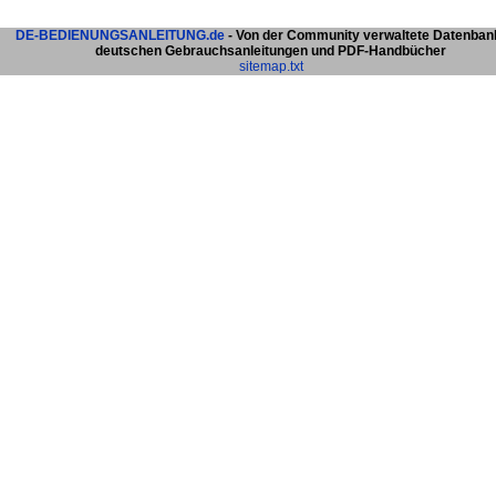
DE-BEDIENUNGSANLEITUNG.de
- Von der Community verwaltete Datenban
deutschen Gebrauchsanleitungen und PDF-Handbücher
sitemap.txt