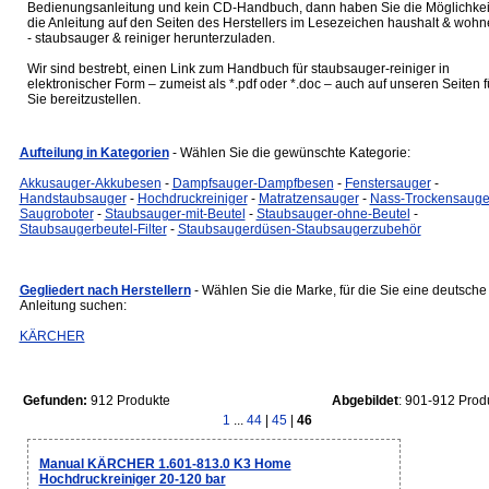
Bedienungsanleitung und kein CD-Handbuch, dann haben Sie die Möglichkei
die Anleitung auf den Seiten des Herstellers im Lesezeichen haushalt & woh
- staubsauger & reiniger herunterzuladen.
Wir sind bestrebt, einen Link zum Handbuch für staubsauger-reiniger in
elektronischer Form – zumeist als *.pdf oder *.doc – auch auf unseren Seiten f
Sie bereitzustellen.
Aufteilung in Kategorien
- Wählen Sie die gewünschte Kategorie:
Akkusauger-Akkubesen
-
Dampfsauger-Dampfbesen
-
Fenstersauger
-
Handstaubsauger
-
Hochdruckreiniger
-
Matratzensauger
-
Nass-Trockensauge
Saugroboter
-
Staubsauger-mit-Beutel
-
Staubsauger-ohne-Beutel
-
Staubsaugerbeutel-Filter
-
Staubsaugerdüsen-Staubsaugerzubehör
Gegliedert nach Herstellern
- Wählen Sie die Marke, für die Sie eine deutsche
Anleitung suchen:
KÄRCHER
Gefunden:
912 Produkte
Abgebildet
: 901-912 Prod
1
...
44
|
45
|
46
Manual KÄRCHER 1.601-813.0 K3 Home
Hochdruckreiniger 20-120 bar