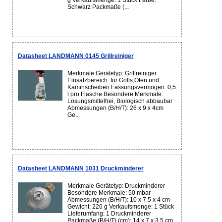
g Verkaufsmenge: 1 Stück Farbe:
Schwarz Packmaße (...
Datasheet LANDMANN 0145 Grillreiniger
Merkmale Gerätetyp: Grillreiniger
Einsatzbereich: für Grills,Öfen und
Kaminscheiben Fassungsvermögen: 0,5
l pro Flasche Besondere Merkmale:
Lösungsmittelfrei, Biologisch abbaubar
Abmessungen (B/H/T): 26 x 9 x 4cm
Ge...
Datasheet LANDMANN 1031 Druckminderer
Merkmale Gerätetyp: Druckminderer
Besondere Merkmale: 50 mbar
Abmessungen (B/H/T): 10 x 7,5 x 4 cm
Gewicht: 226 g Verkaufsmenge: 1 Stück
Lieferumfang: 1 Druckminderer
Packmaße (B/H/T) (cm): 14 x 7 x 3.5 cm