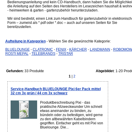
Bedienungsanleitung und kein CD-Handbuch, dann haben Sie die Möglichkei
die Anleitung auf den Seiten des Herstellers im Lesezeichen haushalt & woh
- heimwerken & garten - gartenzubehör herunterzuladen.
Wir sind bestrebt, einen Link zum Handbuch für gartenzubehör in elektronisch
Form – zumeist als *.pdf oder *.doc – auch auf unseren Seiten für Sie
bereitzustellen.
Aufteilung in Kategorien
- Wählen Sie die gewünschte Kategorie:
BLUELOUNGE
-
CLATRONIC
-
FENIX
-
KÄRCHER
-
LANDMANN
-
ROBOMO
ROSTI MEPAL
-
TELEBRANDS
-
TRISTAR
Gefunden:
33 Produkte
Abgebildet
: 1-20 Prod
1
|
2
Service-Handbuch BLUELOUNGE Pixi 6er Pack mittel
32 cm 3x grün / 44 cm 3x schwarz
Produktbeschreibung Pixi - das
praktische Allzweckwunder Um schnell
etwas aneinander zu binden, zu
bündeln oder zu befestigen, wird gerne
zu den altbewährten Kabelbindern
gegriffen. Einfacher geht es mit Pixi von
Bluelounge. Die...