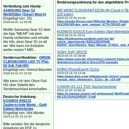
Bedienungsanleitung für das abgebildete P
Verbindung zum Handy
-
SAMSUNG Gear S2
WD WDBCTL0040HWT-EESN My Cloud 4 TB 
Weiß/Silber (Smart Watch)
Zoll extern
Eingefügt von: JSL
2024-02-13 00:10:45
https://media.flixcar.com/ f360cdn/ Western_Digital
2026-04-01 12:59:56
2412300185-deu_user_manual_4779-705103.pdf
Wollte Samsung Gear S2 über
KOSMOS 620516 Easy Elektro Start Mehrfarb
die App "WEAR" mit dem
2023-06-10 01:26:31
Handy verbinden und erhalte
https://fragkosmos.zendesk.com/ hc/ de/
die Info, dass Gear S2 zu alt
article_attachments/ 8252125025948/
620547_EasyElektro_Start_Manual_270521_web_
sei. Wie kann ich trotzdem
weiter nutzen? MfG...
SONY DVP-SR370
2023-04-15 15:39:09
Sendersuchfunktion
-
ORION
https://www.sony.de/ electronics/ support/ home-vi
CLB50B1080S LED TV (Flat,
dvd-players-recorders/ dvp-sr370/ manuals
50 Zoll, Full-HD)
DORO PhoneEasy® 312cs
Eingefügt von: Helmut Bäumler
2023-03-18 23:14:46
2026-01-01 07:23:05
https://www.doro.com/ globalassets/ inriver/ resou
manual_doro_phoneeasy_312cs_de_v10.pdf
Wie kann ich den Orion Full-
HD über Satellit den
CANON HS 121-TGS Taschenrechner
Sendersuchlauf einschalten...
2022-10-25 10:56:35
https://ij.manual.canon/ cal/ webmanual/ WebPortal/
Deutsche Anleitung
-
HS-121TGA%20(EXP)_P.pdf
KOSMOS 698232
Zauberschule Magic - Gold
Edition Mehrfarbig
Eingefügt von: Nils Münter
2025-12-25 15:15:40
Bitte senden Sie die deutsche
Anlwitung als PDF zu. ...