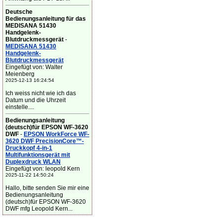
Deutsche
Bedienungsanleitung für das
MEDISANA 51430
Handgelenk-
Blutdruckmessgerät
-
MEDISANA 51430
Handgelenk-
Blutdruckmessgerät
Eingefügt von: Walter
Meienberg
2025-12-13 16:24:54
Ich weiss nicht wie ich das
Datum und die Uhrzeit
einstelle....
Bedienungsanleitung
(deutsch)für EPSON WF-3620
DWF
-
EPSON WorkForce WF-
3620 DWF PrecisionCore™-
Druckkopf 4-in-1
Multifunktionsgerät mit
Duplexdruck WLAN
Eingefügt von: leopold Kern
2025-11-22 14:50:24
Hallo, bitte senden Sie mir eine
Bedienungsanleitung
(deutsch)für EPSON WF-3620
DWF mfg Leopold Kern...