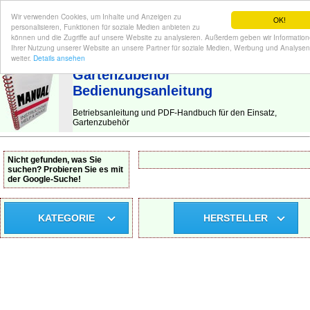
Wir verwenden Cookies, um Inhalte und Anzeigen zu
OK!
personalisieren, Funktionen für soziale Medien anbieten zu
können und die Zugriffe auf unsere Website zu analysieren. Außerdem geben wir Informatio
Ihrer Nutzung unserer Website an unsere Partner für soziale Medien, Werbung und Analysen
BEDIENUNGSANLEITUNG
| Hier finden Sie die deutsche Anleitung!
weiter.
Details ansehen
Gartenzubehör
Bedienungsanleitung
Betriebsanleitung und PDF-Handbuch für den Einsatz,
Gartenzubehör
Nicht gefunden, was Sie
suchen? Probieren Sie es mit
der Google-Suche!
KATEGORIE
HERSTELLER