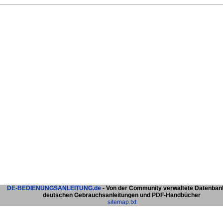
DE-BEDIENUNGSANLEITUNG.de
- Von der Community verwaltete Datenban
deutschen Gebrauchsanleitungen und PDF-Handbücher
sitemap.txt