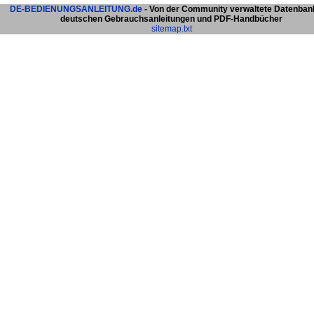
DE-BEDIENUNGSANLEITUNG.de
- Von der Community verwaltete Datenban
deutschen Gebrauchsanleitungen und PDF-Handbücher
sitemap.txt