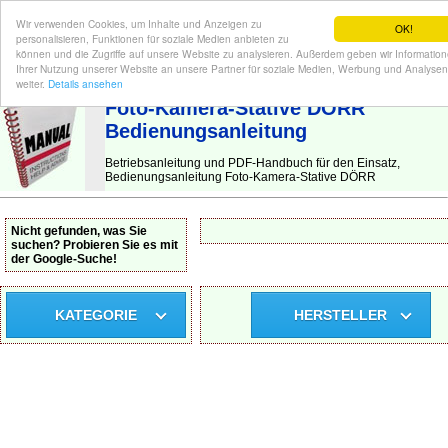
Wir verwenden Cookies, um Inhalte und Anzeigen zu
OK!
personalisieren, Funktionen für soziale Medien anbieten zu
können und die Zugriffe auf unsere Website zu analysieren. Außerdem geben wir Informatio
Ihrer Nutzung unserer Website an unsere Partner für soziale Medien, Werbung und Analysen
BEDIENUNGSANLEITUNG
| Hier finden Sie die deutsche Anleitung!
weiter.
Details ansehen
Foto-Kamera-Stative DÖRR
Bedienungsanleitung
Betriebsanleitung und PDF-Handbuch für den Einsatz,
Bedienungsanleitung Foto-Kamera-Stative DÖRR
Nicht gefunden, was Sie
suchen? Probieren Sie es mit
der Google-Suche!
KATEGORIE
HERSTELLER