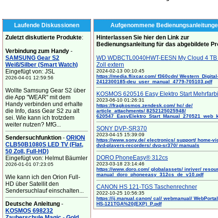
Laufende Diskussionen
Aufgenommene Bedienungsanleitunge
Zuletzt diskutierte Produkte
:
Hinterlassen Sie hier den Link zur
Bedienungsanleitung für das abgebildete P
Verbindung zum Handy
-
SAMSUNG Gear S2
WD WDBCTL0040HWT-EESN My Cloud 4 TB 
Weiß/Silber (Smart Watch)
Zoll extern
Eingefügt von: JSL
2024-02-13 00:10:45
https://media.flixcar.com/ f360cdn/ Western_Digital
2026-04-01 12:59:56
2412300185-deu_user_manual_4779-705103.pdf
Wollte Samsung Gear S2 über
KOSMOS 620516 Easy Elektro Start Mehrfarb
die App "WEAR" mit dem
2023-06-10 01:26:31
Handy verbinden und erhalte
https://fragkosmos.zendesk.com/ hc/ de/
die Info, dass Gear S2 zu alt
article_attachments/ 8252125025948/
620547_EasyElektro_Start_Manual_270521_web_
sei. Wie kann ich trotzdem
weiter nutzen? MfG...
SONY DVP-SR370
2023-04-15 15:39:09
Sendersuchfunktion
-
ORION
https://www.sony.de/ electronics/ support/ home-vi
CLB50B1080S LED TV (Flat,
dvd-players-recorders/ dvp-sr370/ manuals
50 Zoll, Full-HD)
DORO PhoneEasy® 312cs
Eingefügt von: Helmut Bäumler
2023-03-18 23:14:46
2026-01-01 07:23:05
https://www.doro.com/ globalassets/ inriver/ resou
manual_doro_phoneeasy_312cs_de_v10.pdf
Wie kann ich den Orion Full-
HD über Satellit den
CANON HS 121-TGS Taschenrechner
Sendersuchlauf einschalten...
2022-10-25 10:56:35
https://ij.manual.canon/ cal/ webmanual/ WebPortal/
Deutsche Anleitung
-
HS-121TGA%20(EXP)_P.pdf
KOSMOS 698232
Zauberschule Magic - Gold