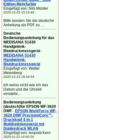
Edition Mehrfarbig
Eingefügt von: Nils Münter
2025-12-25 15:15:40
Bitte senden Sie die deutsche
Anlwitung als PDF zu. ...
Deutsche
Bedienungsanleitung für das
MEDISANA 51430
Handgelenk-
Blutdruckmessgerät
-
MEDISANA 51430
Handgelenk-
Blutdruckmessgerät
Eingefügt von: Walter
Meienberg
2025-12-13 16:24:54
Ich weiss nicht wie ich das
Datum und die Uhrzeit
einstelle....
Bedienungsanleitung
(deutsch)für EPSON WF-3620
DWF
-
EPSON WorkForce WF-
3620 DWF PrecisionCore™-
Druckkopf 4-in-1
Multifunktionsgerät mit
Duplexdruck WLAN
Eingefügt von: leopold Kern
2025-11-22 14:50:24