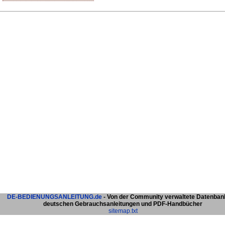
DE-BEDIENUNGSANLEITUNG.de
- Von der Community verwaltete Datenban
deutschen Gebrauchsanleitungen und PDF-Handbücher
sitemap.txt