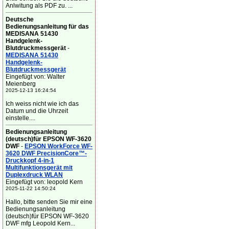
Anlwitung als PDF zu. ...
Deutsche
Bedienungsanleitung für das
MEDISANA 51430
Handgelenk-
Blutdruckmessgerät
-
MEDISANA 51430
Handgelenk-
Blutdruckmessgerät
Eingefügt von: Walter
Meienberg
2025-12-13 16:24:54
Ich weiss nicht wie ich das
Datum und die Uhrzeit
einstelle....
Bedienungsanleitung
(deutsch)für EPSON WF-3620
DWF
-
EPSON WorkForce WF-
3620 DWF PrecisionCore™-
Druckkopf 4-in-1
Multifunktionsgerät mit
Duplexdruck WLAN
Eingefügt von: leopold Kern
2025-11-22 14:50:24
Hallo, bitte senden Sie mir eine
Bedienungsanleitung
(deutsch)für EPSON WF-3620
DWF mfg Leopold Kern...