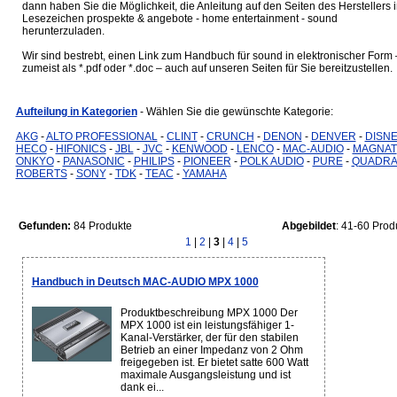
dann haben Sie die Möglichkeit, die Anleitung auf den Seiten des Herstellers 
Lesezeichen prospekte & angebote - home entertainment - sound
herunterzuladen.
Wir sind bestrebt, einen Link zum Handbuch für sound in elektronischer Form 
zumeist als *.pdf oder *.doc – auch auf unseren Seiten für Sie bereitzustellen.
Aufteilung in Kategorien
- Wählen Sie die gewünschte Kategorie:
AKG
-
ALTO PROFESSIONAL
-
CLINT
-
CRUNCH
-
DENON
-
DENVER
-
DISN
HECO
-
HIFONICS
-
JBL
-
JVC
-
KENWOOD
-
LENCO
-
MAC-AUDIO
-
MAGNAT
ONKYO
-
PANASONIC
-
PHILIPS
-
PIONEER
-
POLK AUDIO
-
PURE
-
QUADRA
ROBERTS
-
SONY
-
TDK
-
TEAC
-
YAMAHA
Gefunden:
84 Produkte
Abgebildet
: 41-60 Prod
1
|
2
|
3
|
4
|
5
Handbuch in Deutsch MAC-AUDIO MPX 1000
Produktbeschreibung MPX 1000 Der
MPX 1000 ist ein leistungsfähiger 1-
Kanal-Verstärker, der für den stabilen
Betrieb an einer Impedanz von 2 Ohm
freigegeben ist. Er bietet satte 600 Watt
maximale Ausgangsleistung und ist
dank ei...