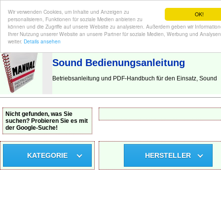
Wir verwenden Cookies, um Inhalte und Anzeigen zu
OK!
personalisieren, Funktionen für soziale Medien anbieten zu
können und die Zugriffe auf unsere Website zu analysieren. Außerdem geben wir Informatio
Ihrer Nutzung unserer Website an unsere Partner für soziale Medien, Werbung und Analysen
BEDIENUNGSANLEITUNG
| Hier finden Sie die deutsche Anleitung!
weiter.
Details ansehen
Sound Bedienungsanleitung
Betriebsanleitung und PDF-Handbuch für den Einsatz, Sound
Nicht gefunden, was Sie
suchen? Probieren Sie es mit
der Google-Suche!
KATEGORIE
HERSTELLER