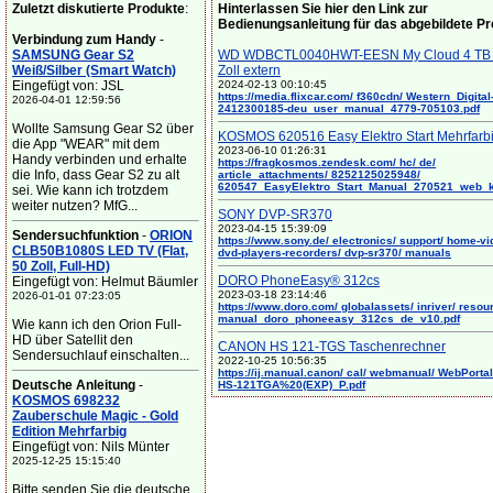
Zuletzt diskutierte Produkte
:
Hinterlassen Sie hier den Link zur
Bedienungsanleitung für das abgebildete P
Verbindung zum Handy
-
SAMSUNG Gear S2
WD WDBCTL0040HWT-EESN My Cloud 4 TB 
Weiß/Silber (Smart Watch)
Zoll extern
Eingefügt von: JSL
2024-02-13 00:10:45
https://media.flixcar.com/ f360cdn/ Western_Digital
2026-04-01 12:59:56
2412300185-deu_user_manual_4779-705103.pdf
Wollte Samsung Gear S2 über
KOSMOS 620516 Easy Elektro Start Mehrfarb
die App "WEAR" mit dem
2023-06-10 01:26:31
Handy verbinden und erhalte
https://fragkosmos.zendesk.com/ hc/ de/
die Info, dass Gear S2 zu alt
article_attachments/ 8252125025948/
620547_EasyElektro_Start_Manual_270521_web_
sei. Wie kann ich trotzdem
weiter nutzen? MfG...
SONY DVP-SR370
2023-04-15 15:39:09
Sendersuchfunktion
-
ORION
https://www.sony.de/ electronics/ support/ home-vi
CLB50B1080S LED TV (Flat,
dvd-players-recorders/ dvp-sr370/ manuals
50 Zoll, Full-HD)
DORO PhoneEasy® 312cs
Eingefügt von: Helmut Bäumler
2023-03-18 23:14:46
2026-01-01 07:23:05
https://www.doro.com/ globalassets/ inriver/ resou
manual_doro_phoneeasy_312cs_de_v10.pdf
Wie kann ich den Orion Full-
HD über Satellit den
CANON HS 121-TGS Taschenrechner
Sendersuchlauf einschalten...
2022-10-25 10:56:35
https://ij.manual.canon/ cal/ webmanual/ WebPortal/
Deutsche Anleitung
-
HS-121TGA%20(EXP)_P.pdf
KOSMOS 698232
Zauberschule Magic - Gold
Edition Mehrfarbig
Eingefügt von: Nils Münter
2025-12-25 15:15:40
Bitte senden Sie die deutsche