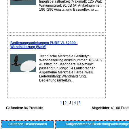
Impulsbelastbarkeit (Maximal): 125 Watt
Wirkungsgrad: 91 dB (A) Artikelnummer:
1867296 Ausstattung Bassreflex: ja ...
Bedienungsanleitungen PURE VL 62399 -
Wandhalterung (Weiß)
Technische Merkmale Gerätetyp:
Wandhalterung Artikelnummer: 1823439
Ausstattung Besondere Merkmale:
passend für Jongo T4 Lautsprecher
Allgemeine Merkmale Farbe: Weiß
Lieferumfang: Wandhalterung,
Bedienungsanleitun...
1
|
2
|
3
|
4
|
5
Gefunden:
84 Produkte
Abgebildet
: 41-60 Prod
Laufende Diskussionen
Aufgenommene Bedienungsanleitunge